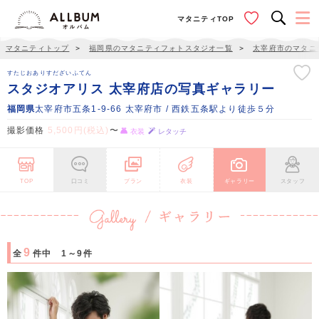
マタニティTOP
マタニティトップ
＞
福岡県のマタニティフォトスタジオ一覧
＞
太宰府市のマタニ
すたじおありすだざいふてん
スタジオアリス 太宰府店の写真ギャラリー
福岡県
太宰府市五条1-9-66 太宰府市 / 西鉄五条駅より徒歩５分
撮影価格
5,500円(税込)
〜
衣装
レタッチ
TOP
口コミ
プラン
衣装
ギャラリー
スタッフ
9
全
件中 1～9件