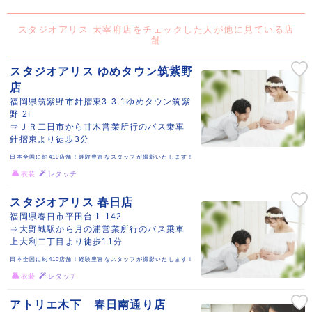
スタジオアリス 太宰府店をチェックした人が他に見ている店
舗
スタジオアリス ゆめタウン筑紫野
店
福岡県筑紫野市針摺東3-3-1ゆめタウン筑紫
野 2F
⇒ＪＲ二日市から甘木営業所行のバス乗車
針摺東より徒歩3分
日本全国に約410店舗！経験豊富なスタッフが撮影いたします！
衣装
レタッチ
スタジオアリス 春日店
福岡県春日市平田台 1-142
⇒大野城駅から月の浦営業所行のバス乗車
上大利二丁目より徒歩11分
日本全国に約410店舗！経験豊富なスタッフが撮影いたします！
衣装
レタッチ
アトリエ木下 春日南通り店