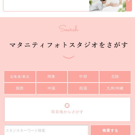
関東
中部
北陸
北海道/東北
関西
中国
四国
九州/沖縄
現在地からさがす
検索する