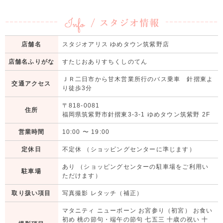
店舗名
スタジオアリス ゆめタウン筑紫野店
店舗名ふりがな
すたじおありすちくしのてん
ＪＲ二日市から甘木営業所行のバス乗車 針摺東よ
交通アクセス
り徒歩3分
〒818-0081
住所
福岡県筑紫野市針摺東3-3-1 ゆめタウン筑紫野 2F
営業時間
10:00
〜
19:00
定休日
不定休 （ショッピングセンターに準じます）
あり （ショッピングセンターの駐車場をご利用い
駐車場
ただけます）
取り扱い項目
写真撮影 レタッチ（補正）
マタニティ ニューボーン お宮参り（初宮） お食い
初め 桃の節句・端午の節句 七五三 十歳の祝い 十