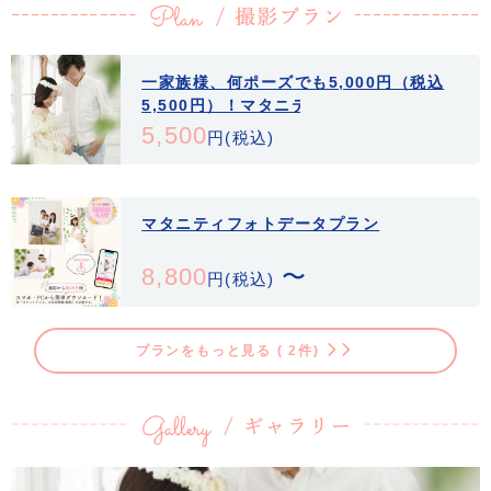
軽にお申しつけください。
また、マタニティドレスの無料レンタルや、撮影料無料などのスペシャ
ル特典も好評です。マタニティライフを応援するマタニティセミナーで
一家族様、何ポーズでも5,000円（税込
は、助産師さんによるレクチャーやマタニティヨガ、ベビーマッサージ
5,500円）！マタニティフォト
など新米ママパパに役立つ内容が盛りだくさん！参加料も無料です。ぜ
5,500
円(税込)
ひご参加ください。
マタニティフォトデータプラン
8,800
〜
円(税込)
プランをもっと見る ( 2件)