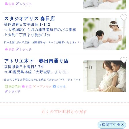
衣装
レタッチ
スタジオアリス 春日店
福岡県春日市平田台 1-142
⇒大野城駅から月の浦営業所行のバス乗車
上大利二丁目より徒歩11分
日本全国に約410店舗！経験豊富なスタッフが撮影いたします！
衣装
レタッチ
アトリエ木下 春日南通り店
福岡県春日市春日3-74
⇒JR鹿児島本線「大野城駅」より徒歩15分
生まれて来るお子様のためにも残しておきたいマタニティフォト
来店予約
衣装
ヘアメイク
ロケ撮
レタッチ
近くの市区町村から探す
#福岡市中央区