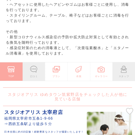
・ヘアセットに使用したヘアピンやゴムはお客様ごとに使用し、消毒
を行っております。
・スタイリングルーム、テーブル、椅子などはお客様ごとに消毒を行
っております。
その他
・新型コロナウィルス感染症の予防や拡大防止対策として有効とされ
る換気を随時行っております。
・感染症対策のための消毒液として、「次亜塩素酸水」と「エタノー
ル消毒液」を使用しております。
TOP
口コミ
プラン
衣装
ギャラリー
スタッフ
スタジオアリス ゆめタウン筑紫野店をチェックした人が他に
見ている店舗
スタジオアリス 太宰府店
福岡県太宰府市五条1-9-66
⇒西鉄五条駅より徒歩５分
日本全国に約410店舗！経験豊富なスタッフが撮影いたします！