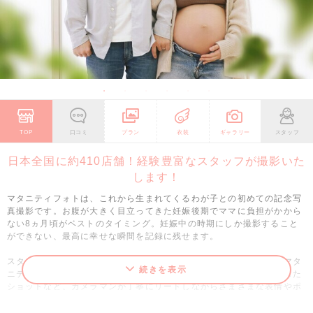
TOP
口コミ
プラン
衣装
ギャラリー
スタッフ
日本全国に約410店舗！経験豊富なスタッフが撮影いた
します！
マタニティフォトは、これから生まれてくるわが子との初めての記念写
真撮影です。お腹が大きく目立ってきた妊娠後期でママに負担がかから
ない8ヵ月頃がベストのタイミング。妊娠中の時期にしか撮影すること
ができない、最高に幸せな瞬間を記録に残せます。
スタジオアリスでは白を基調とした、やさしくあたたかな空間でのマタ
続きを表示
ニティフォトをご提案しています。にっこりとした笑顔や視線を外した
ショットなど、カメラマンが丁寧にリードしながらさまざまな表情やポ
ーズで撮影。リラックスされたお客様の自然な姿を写します。ご都合や
体調が優れない場合は、日程の変更やキャンセルもできますので、お気