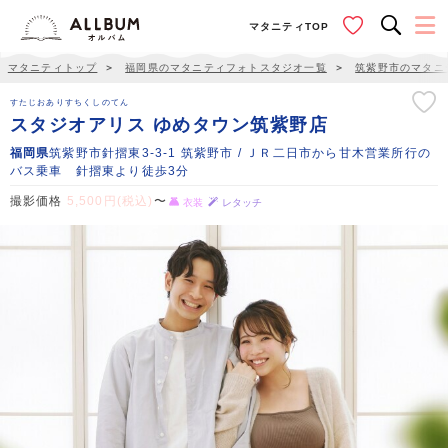
マタニティTOP
マタニティトップ
＞
福岡県のマタニティフォトスタジオ一覧
＞
筑紫野市のマタニ
すたじおありすちくしのてん
スタジオアリス ゆめタウン筑紫野店
福岡県
筑紫野市針摺東3-3-1 筑紫野市 / ＪＲ二日市から甘木営業所行の
バス乗車 針摺東より徒歩3分
撮影価格
5,500円(税込)
〜
衣装
レタッチ