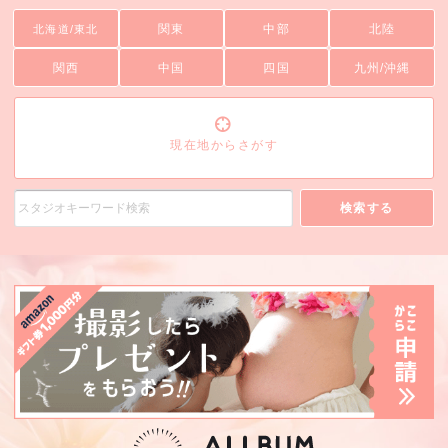
関東
中部
北陸
北海道/東北
関西
中国
四国
九州/沖縄
現在地からさがす
検索する