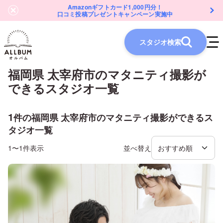
Amazonギフトカード1,000円分！
口コミ投稿プレゼントキャンペーン実施中
スタジオ検索
福岡県 太宰府市
の
マタニティ
撮影が
できるスタジオ一覧
1
件の
福岡県 太宰府市
の
マタニティ
撮影ができるス
タジオ一覧
1〜1件表示
並べ替え