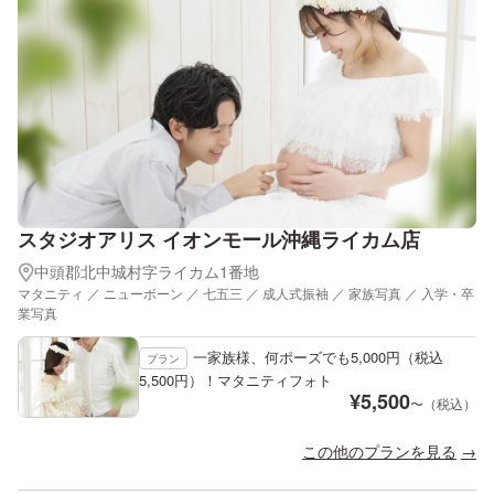
スタジオアリス イオンモール沖縄ライカム店
中頭郡北中城村字ライカム1番地
マタニティ ／ ニューボーン ／ 七五三 ／ 成人式振袖 ／ 家族写真 ／ 入学・卒
業写真
一家族様、何ポーズでも5,000円（税込
プラン
5,500円）！マタニティフォト
¥
5,500
〜（税込）
この他のプランを見る