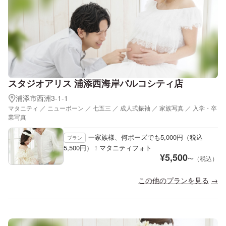
スタジオアリス 浦添西海岸パルコシティ店
浦添市西洲3-1-1
マタニティ ／ ニューボーン ／ 七五三 ／ 成人式振袖 ／ 家族写真 ／ 入学・卒
業写真
一家族様、何ポーズでも5,000円（税込
プラン
5,500円）！マタニティフォト
¥
5,500
〜（税込）
この他のプランを見る