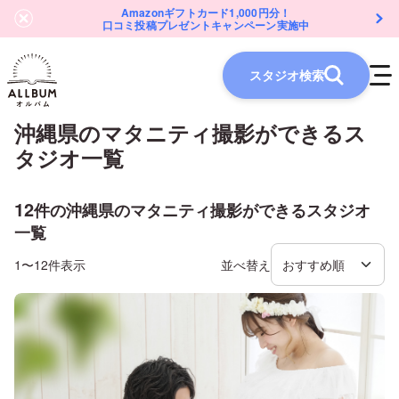
Amazonギフトカード1,000円分！
口コミ投稿プレゼントキャンペーン実施中
スタジオ検索
沖縄県
の
マタニティ
撮影ができるス
タジオ一覧
12
件の
沖縄県
の
マタニティ
撮影ができるスタジオ
一覧
1〜12件表示
並べ替え