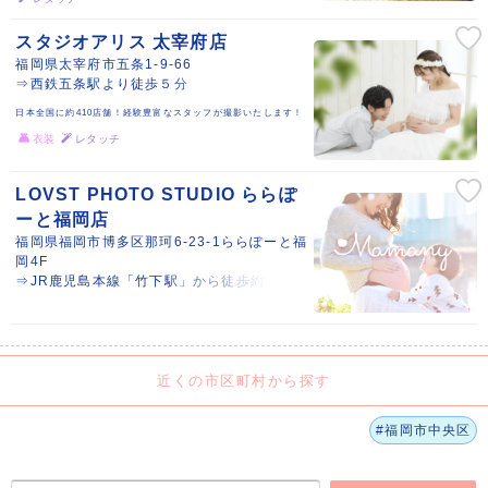
スタジオアリス 太宰府店
福岡県太宰府市五条1-9-66
⇒西鉄五条駅より徒歩５分
日本全国に約410店舗！経験豊富なスタッフが撮影いたします！
衣装
レタッチ
LOVST PHOTO STUDIO ららぽ
ーと福岡店
福岡県福岡市博多区那珂6‐23‐1ららぽーと福
岡4F
⇒JR鹿児島本線「竹下駅」から徒歩約9分
近くの市区町村から探す
#福岡市中央区