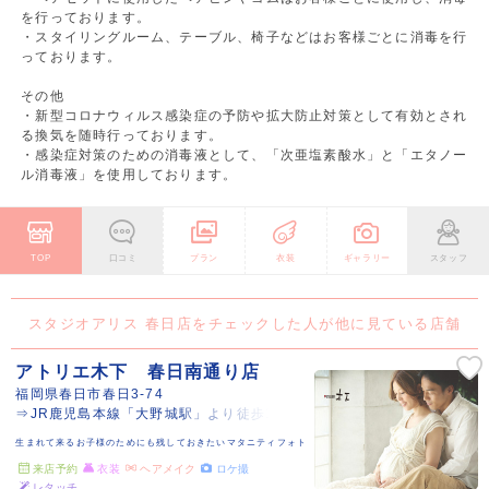
を行っております。
・スタイリングルーム、テーブル、椅子などはお客様ごとに消毒を行
っております。
その他
・新型コロナウィルス感染症の予防や拡大防止対策として有効とされ
る換気を随時行っております。
・感染症対策のための消毒液として、「次亜塩素酸水」と「エタノー
ル消毒液」を使用しております。
TOP
口コミ
プラン
衣装
ギャラリー
スタッフ
スタジオアリス 春日店をチェックした人が他に見ている店舗
アトリエ木下 春日南通り店
福岡県春日市春日3-74
⇒JR鹿児島本線「大野城駅」より徒歩15分
生まれて来るお子様のためにも残しておきたいマタニティフォト
来店予約
衣装
ヘアメイク
ロケ撮
レタッチ