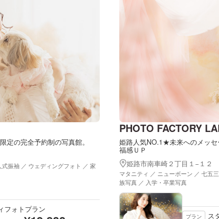
PHOTO FACTORY LA
様限定の完全予約制の写真館。
姫路人気NO.1★未来へのメッ
福感ＵＰ
姫路市南車崎２丁目１−１２
人式振袖 ／ ウェディングフォト ／ 家
マタニティ ／ ニューボーン ／ 七五三
族写真 ／ 入学・卒業写真
ィフォトプラン
ス
プラン