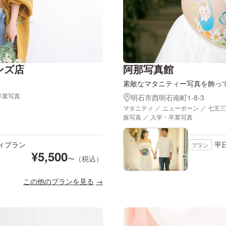
ンズ店
阿那写真館
素敵なマタニティー写真を飾っ
卒業写真
明石市西明石南町1-8-3
マタニティ ／ ニューボーン ／ 七五三
族写真 ／ 入学・卒業写真
ィプラン
平
プラン
¥
5,500
〜（税込）
この他のプランを見る