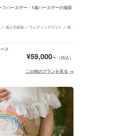
ーフバースデー・1歳バースデーの撮影
 ／ 成人式振袖 ／ ウェディングフォト ／ 家
コース
¥
59,000
〜（税込）
この他のプランを見る