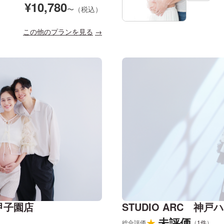
¥
10,780
〜（税込）
この他のプランを見る
と甲子園店
STUDIO ARC 神
未評価
★
総合評価
（
1
件
）