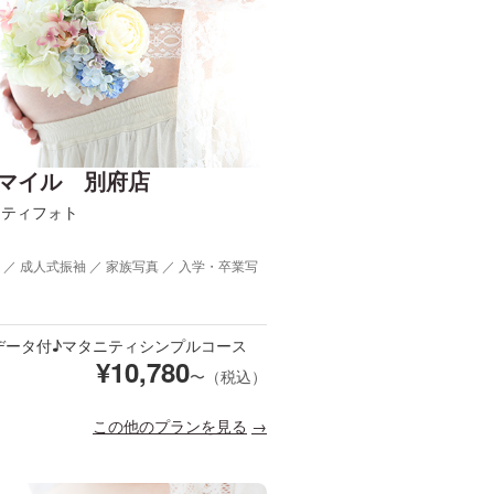
マイル 別府店
ニティフォト
 ／ 成人式振袖 ／ 家族写真 ／ 入学・卒業写
データ付♪マタニティシンプルコース
¥
10,780
〜（税込）
この他のプランを見る