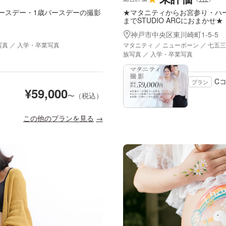
ースデー・1歳バースデーの撮影
★マタニティからお宮参り・ハ
までSTUDIO ARCにおまかせ★
神戸市中央区東川崎町1-5-5
写真 ／ 入学・卒業写真
マタニティ ／ ニューボーン ／ 七五三
族写真 ／ 入学・卒業写真
C
プラン
¥
59,000
〜（税込）
この他のプランを見る