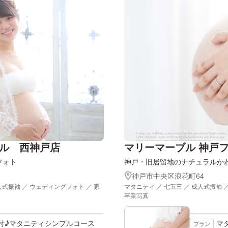
ル 西神戸店
マリーマーブル 神戸
フォト
神戸・旧居留地のナチュラルか
神戸市中央区浪花町64
人式振袖 ／ ウェディングフォト ／ 家
マタニティ ／ 七五三 ／ 成人式振袖 
卒業写真
付♪マタニティシンプルコース
マ
プラン