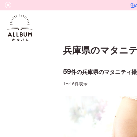
兵庫県
の
マタニ
59
件の
兵庫県
の
マタニティ
撮
1〜16件表示