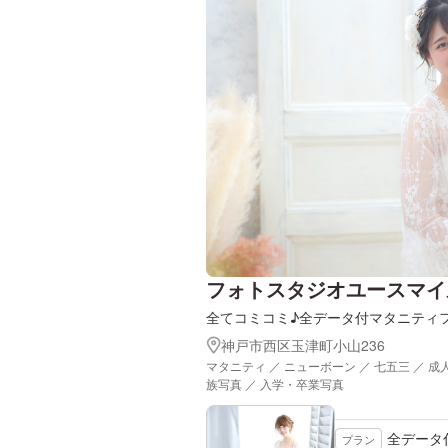
フォトスタジオユースマイ
全てコミコミ♪全データ付マタニティ
神戸市西区玉津町小山236
マタニティ ／ ニューボーン ／ 七五三 ／ 成
族写真 ／ 入学・卒業写真
全データ
プラン