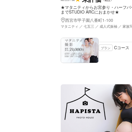
★マタニティからお宮参り・ハーフバ
までSTUDIO ARCにおまかせ★
西宮市甲子園八番町1‐100
マタニティ ／ 七五三 ／ 成人式振袖 ／ 家族
Cコース
プラン