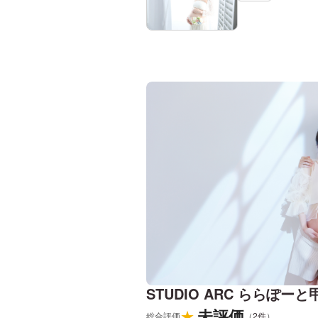
STUDIO ARC ららぽー
未評価
★
総合評価
（
2
件
）