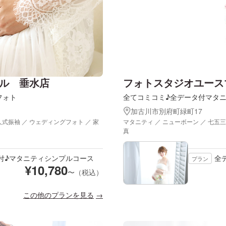
ル 垂水店
フォトスタジオユース
フォト
全てコミコミ♪全データ付マタ
加古川市別府町緑町17
人式振袖 ／ ウェディングフォト ／ 家
マタニティ ／ ニューボーン ／ 七五三
真
付♪マタニティシンプルコース
全
プラン
¥
10,780
〜（税込）
この他のプランを見る