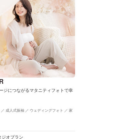
R
セージにつながるマタニティフォトで幸
 ／ 成人式振袖 ／ ウェディングフォト ／ 家
タジオプラン