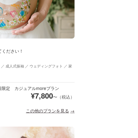
てください！
 ／ 成人式振袖 ／ ウェディングフォト ／ 家
日限定 カジュアルmoreプラン
¥
7,800
〜（税込）
この他のプランを見る