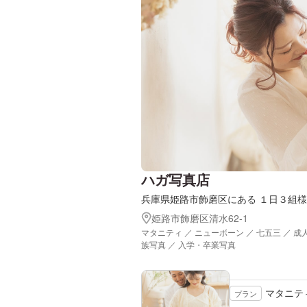
ハガ写真店
兵庫県姫路市飾磨区にある １日３組
姫路市飾磨区清水62-1
マタニティ ／ ニューボーン ／ 七五三 ／ 成
族写真 ／ 入学・卒業写真
マタニテ
プラン