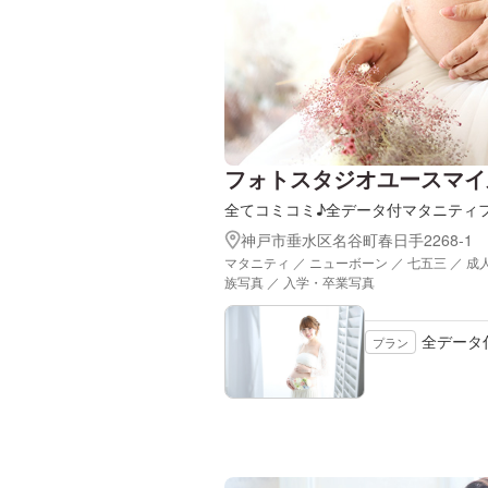
フォトスタジオユースマイ
全てコミコミ♪全データ付マタニティ
神戸市垂水区名谷町春日手2268-1
マタニティ ／ ニューボーン ／ 七五三 ／ 成
族写真 ／ 入学・卒業写真
全データ
プラン