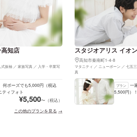
ン高知店
スタジオアリス イオ
高知市秦南町1-4-8
人式振袖 ／ 家族写真 ／ 入学・卒業写
マタニティ ／ ニューボーン ／ 七五三
真
、何ポーズでも5,000円（税込
一
プラン
タニティフォト
5,500円
¥
5,500
〜（税込）
この他のプランを見る