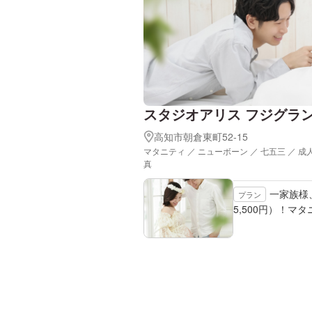
スタジオアリス フジグラ
高知市朝倉東町52-15
マタニティ ／ ニューボーン ／ 七五三 ／ 成
真
一家族様
プラン
5,500円）！マ