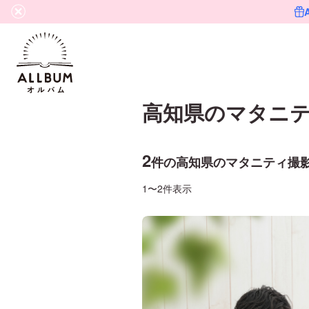
高知県
の
マタニ
2
件の
高知県
の
マタニティ
撮
1〜2件表示