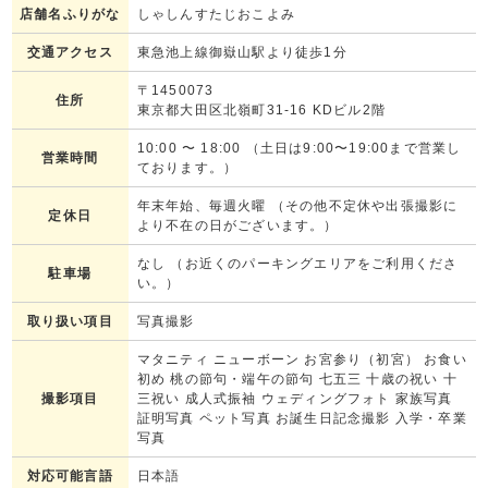
店舗名ふりがな
しゃしんすたじおこよみ
交通アクセス
東急池上線御嶽山駅より徒歩1分
〒1450073
住所
東京都大田区北嶺町31-16 KDビル2階
10:00
〜
18:00
（土日は9:00〜19:00まで営業し
営業時間
ております。）
年末年始、毎週火曜 （その他不定休や出張撮影に
定休日
より不在の日がございます。）
なし （お近くのパーキングエリアをご利用くださ
駐車場
い。）
取り扱い項目
写真撮影
マタニティ ニューボーン お宮参り（初宮） お食い
初め 桃の節句・端午の節句 七五三 十歳の祝い 十
撮影項目
三祝い 成人式振袖 ウェディングフォト 家族写真
証明写真 ペット写真 お誕生日記念撮影 入学・卒業
写真
対応可能言語
日本語