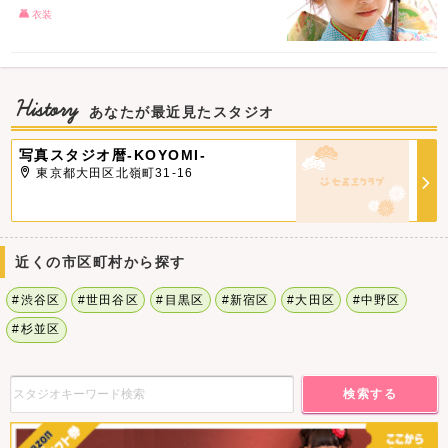
衣装
History
あなたが最近見たスタジオ
写真スタジオ暦-KOYOMI-
東京都大田区北嶺町31-16
近くの市区町村から探す
#渋谷区
#世田谷区
#目黒区
#新宿区
#大田区
#中野区
#杉並区
検索する