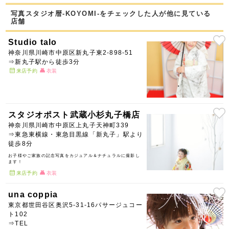
写真スタジオ暦-KOYOMI-をチェックした人が他に見ている
店舗
Studio talo
神奈川県川崎市中原区新丸子東2-898-51
⇒新丸子駅から徒歩3分
来店予約
衣装
スタジオポスト武蔵小杉丸子橋店
神奈川県川崎市中原区上丸子天神町339
⇒東急東横線・東急目黒線「新丸子」駅より
徒歩8分
お子様やご家族の記念写真をカジュアル＆ナチュラルに撮影し
ます！
来店予約
衣装
una coppia
東京都世田谷区奥沢5-31-16パサージュコー
ト102
⇒TEL