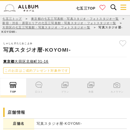
七五三TOP
七五三トップ
＞
東京都の七五三写真館・写真スタジオ・フォトスタジオ一覧
＞
新宿・渋谷・原宿エリアの七五三写真館・写真スタジオ・フォトスタジオ一覧
＞
大田区の七五三写真館・写真スタジオ・フォトスタジオ一覧
＞
写真スタジオ暦-
KOYOMI-
しゃしんすたじおこよみ
写真スタジオ暦-KOYOMI-
東京都
大田区北嶺町31-16
このお店はご成約プレゼント対象外です
TOP
口コミ
プラン
衣装
カメラマン
店舗情報
店舗名
写真スタジオ暦-KOYOMI-