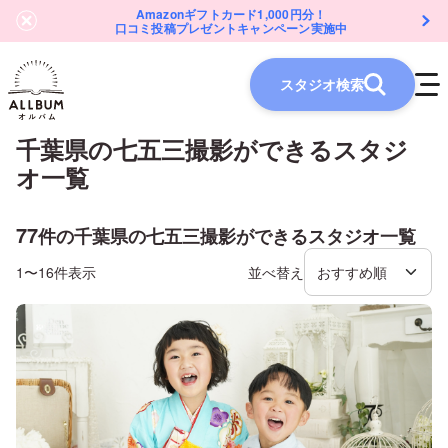
Amazonギフトカード1,000円分！
口コミ投稿プレゼントキャンペーン実施中
スタジオ検索
千葉県
の
七五三
撮影ができるスタジ
オ一覧
77
件の
千葉県
の
七五三
撮影ができるスタジオ一覧
1〜16件表示
並べ替え