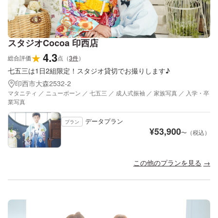
スタジオCocoa 印西店
4.3
★
総合評価
点
（
3
件
）
七五三は1日2組限定！スタジオ貸切でお撮りします♪
印西市大森2532-2
マタニティ ／ ニューボーン ／ 七五三 ／ 成人式振袖 ／ 家族写真 ／ 入学・卒
業写真
データプラン
プラン
¥
53,900
〜（税込）
この他のプランを見る