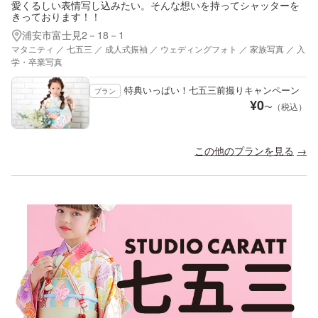
愛くるしい表情写し込みたい。そんな想いを持ってシャッターを
きっております！！
浦安市富士見2－18－1
マタニティ ／ 七五三 ／ 成人式振袖 ／ ウェディングフォト ／ 家族写真 ／ 入
学・卒業写真
特典いっぱい！七五三前撮りキャンペーン
プラン
¥
0
〜（税込）
この他のプランを見る