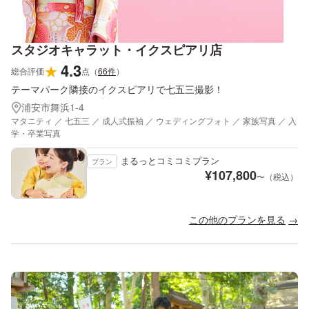
スタジオキャラット・イクスピアリ店
4.3
★
総合評価
点
（
66
件
）
テーマパーク隣接のイクスピアリで七五三撮影！
浦安市舞浜1-4
マタニティ ／ 七五三 ／ 成人式振袖 ／ ウェディングフォト ／ 家族写真 ／ 入
学・卒業写真
まるっとコミコミプラン
プラン
¥
107,800
〜（税込）
この他のプランを見る