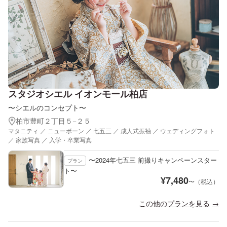
スタジオシエル イオンモール柏店
〜シエルのコンセプト〜
柏市豊町２丁目５−２５
マタニティ ／ ニューボーン ／ 七五三 ／ 成人式振袖 ／ ウェディングフォト
／ 家族写真 ／ 入学・卒業写真
〜2024年七五三 前撮りキャンペーンスター
プラン
ト〜
¥
7,480
〜（税込）
この他のプランを見る