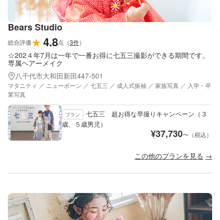
Bears Studio
4.8
★
総合評価
点
（
3
件
）
☆202４年7月は一年で一番お得に七五三撮影ができる期間です。
専属ヘアーメイク
八千代市大和田新田447-501
マタニティ ／ ニューボーン ／ 七五三 ／ 成人式振袖 ／ 家族写真 ／ 入学・卒
業写真
七五三 超お得な早撮りキャンペーン（３
プラン
歳、５歳男児）
¥
37,730
〜（税込）
この他のプランを見る