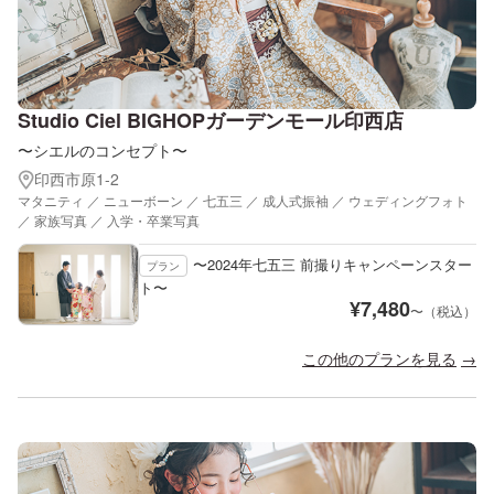
Studio Ciel BIGHOPガーデンモール印西店
〜シエルのコンセプト〜
印西市原1-2
マタニティ ／ ニューボーン ／ 七五三 ／ 成人式振袖 ／ ウェディングフォト
／ 家族写真 ／ 入学・卒業写真
〜2024年七五三 前撮りキャンペーンスター
プラン
ト〜
¥
7,480
〜（税込）
この他のプランを見る