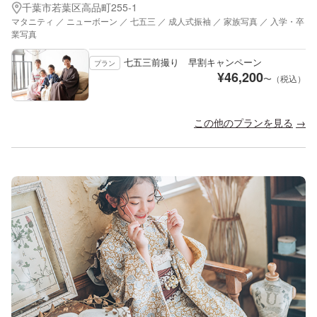
千葉市若葉区高品町255-1
マタニティ ／ ニューボーン ／ 七五三 ／ 成人式振袖 ／ 家族写真 ／ 入学・卒
業写真
七五三前撮り 早割キャンペーン
プラン
¥
46,200
〜（税込）
この他のプランを見る