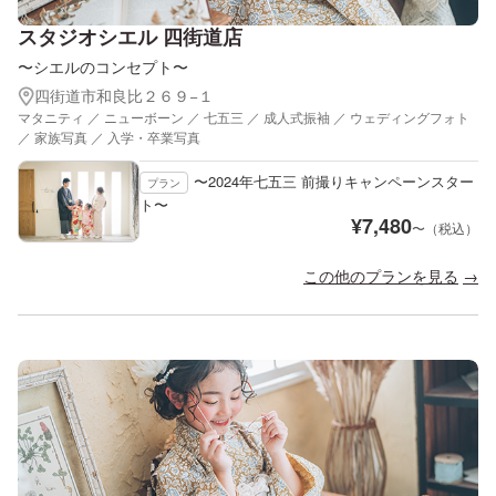
スタジオシエル 四街道店
〜シエルのコンセプト〜
四街道市和良比２６９−１
マタニティ ／ ニューボーン ／ 七五三 ／ 成人式振袖 ／ ウェディングフォト
／ 家族写真 ／ 入学・卒業写真
〜2024年七五三 前撮りキャンペーンスター
プラン
ト〜
¥
7,480
〜（税込）
この他のプランを見る