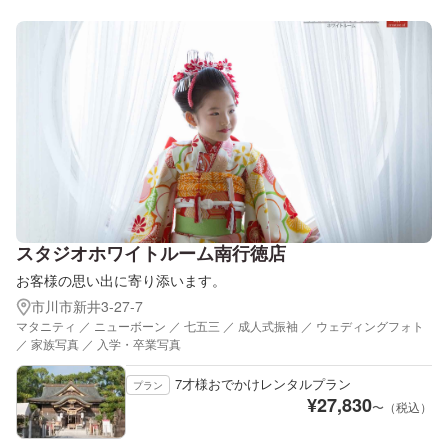
スタジオホワイトルーム南行徳店
お客様の思い出に寄り添います。
市川市新井3-27-7
マタニティ ／ ニューボーン ／ 七五三 ／ 成人式振袖 ／ ウェディングフォト
／ 家族写真 ／ 入学・卒業写真
7才様おでかけレンタルプラン
プラン
¥
27,830
〜（税込）