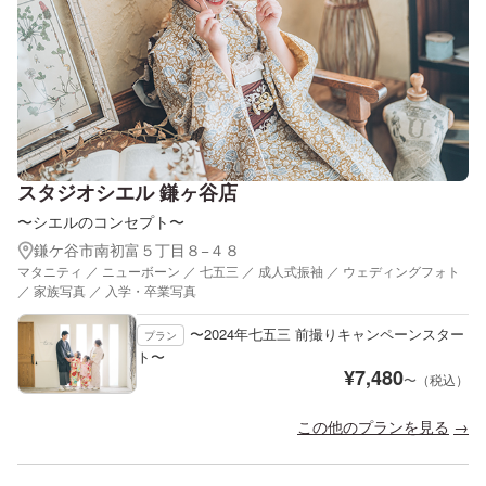
スタジオシエル 鎌ヶ谷店
〜シエルのコンセプト〜
鎌ケ谷市南初富５丁目８−４８
マタニティ ／ ニューボーン ／ 七五三 ／ 成人式振袖 ／ ウェディングフォト
／ 家族写真 ／ 入学・卒業写真
〜2024年七五三 前撮りキャンペーンスター
プラン
ト〜
¥
7,480
〜（税込）
この他のプランを見る