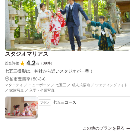
スタジオマリアス
4.2
★
総合評価
点
（
39
件
）
七五三撮影は、神社から近いスタジオが一番！
柏市豊四季150-3-6
マタニティ ／ ニューボーン ／ 七五三 ／ 成人式振袖 ／ ウェディングフォト
／ 家族写真 ／ 入学・卒業写真
七五三コース
プラン
この他のプランを見る