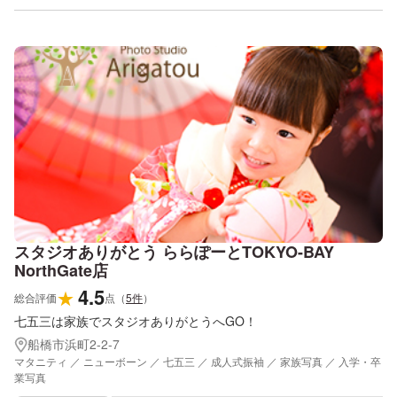
スタジオありがとう ららぽーとTOKYO-BAY
NorthGate店
4.5
★
総合評価
点
（
5
件
）
七五三は家族でスタジオありがとうへGO！
船橋市浜町2-2-7
マタニティ ／ ニューボーン ／ 七五三 ／ 成人式振袖 ／ 家族写真 ／ 入学・卒
業写真