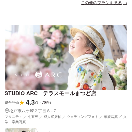
この他のプランを見る
STUDIO ARC テラスモールまつど店
4.3
★
総合評価
点
（
70
件
）
松戸市八ケ崎２丁目８−７
マタニティ ／ 七五三 ／ 成人式振袖 ／ ウェディングフォト ／ 家族写真 ／ 入
学・卒業写真