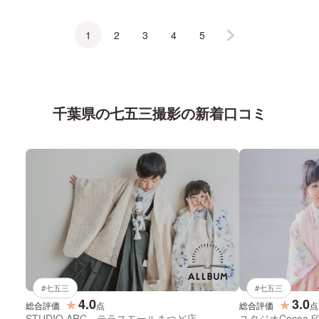
1
2
3
4
5
千葉県
の
七五三
撮影の新着口コミ
#
七五三
#
七五三
4.0
3.0
★
★
総合評価
点
総合評価
点
STUDIO ARC テラスモールまつど店
スタジオCocoa 