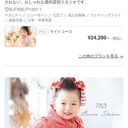
されない、おしゃれな屋内貸切スタジオです。
松戸市松戸1307-1
マタニティ ／ ニューボーン ／ 七五三 ／ 成人式振袖 ／ ウェディングフォト
／ 家族写真 ／ 入学・卒業写真
ライトコース
プラン
¥
24,200
〜（税込）
この他のプランを見る