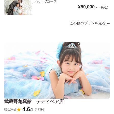
Cコース
プラン
¥
59,000
〜（税込）
この他のプランを見る
武蔵野創寫舘 テディベア店
4.6
★
総合評価
点
（
12
件
）