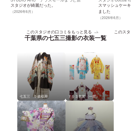
スタジオが綺麗だった。
スマッシュケーキ
ました
（
2026
年
6
月）
（
2026
年
6
月）
このスタジオの口コミをもっと見る
このスタ
千葉県
の
七五三
撮影の衣装一覧
七五三 ５歳様用
７５３衣装（一部）