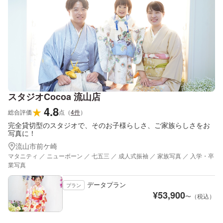
スタジオCocoa 流山店
4.8
★
総合評価
点
（
4
件
）
完全貸切型のスタジオで、そのお子様らしさ、ご家族らしさをお
写真に！
流山市前ケ崎
マタニティ ／ ニューボーン ／ 七五三 ／ 成人式振袖 ／ 家族写真 ／ 入学・卒
業写真
データプラン
プラン
¥
53,900
〜（税込）