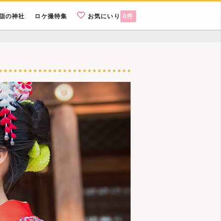
詣の神社
ロケ撮特集
お気にいり
0
件