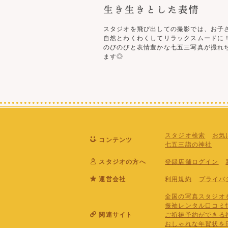
スタジオを飛び出しての撮影では、お子
自然とわくわくしてリラックスムードに
のびのびと表情豊かな七五三写真が撮れ
ます◎
スタジオ検索
お気
コンテンツ
七五三詣の神社
スタジオの方へ
登録店舗ログイン
運営会社
利用規約
プライバ
全国の写真スタジオを
振袖レンタル口コミ
関連サイト
ご祈祷予約ができる
おしゃれな年賀状を印