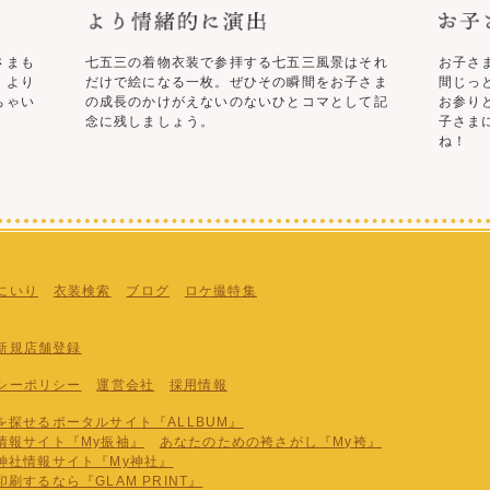
さまも
七五三の着物衣装で参拝する七五三風景はそれ
お子さ
！より
だけで絵になる一枚。ぜひその瞬間をお子さま
間じっ
ちゃい
の成長のかけがえないのないひとコマとして記
お参り
念に残しましょう。
子さま
ね！
にいり
衣装検索
ブログ
ロケ撮特集
新規店舗登録
シーポリシー
運営会社
採用情報
探せるポータルサイト『ALLBUM』
情報サイト『My振袖』
あなたのための袴さがし『My袴』
神社情報サイト『My神社』
刷するなら『GLAM PRINT』