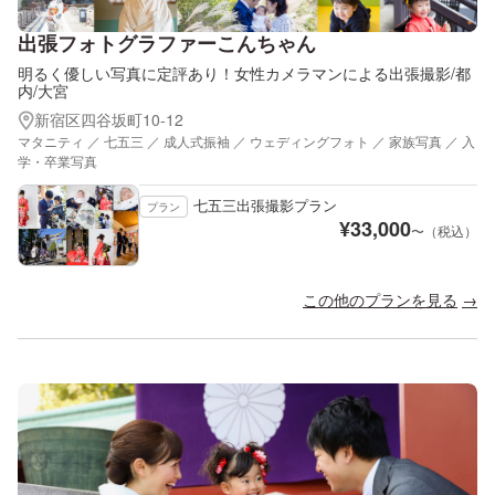
出張フォトグラファーこんちゃん
明るく優しい写真に定評あり！女性カメラマンによる出張撮影/都
内/大宮
新宿区四谷坂町10-12
マタニティ ／ 七五三 ／ 成人式振袖 ／ ウェディングフォト ／ 家族写真 ／ 入
学・卒業写真
七五三出張撮影プラン
プラン
¥
33,000
〜（税込）
この他のプランを見る