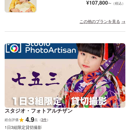
¥
107,800
〜（税込）
この他のプランを見る
スタジオ・フォトアルチザン
4.9
★
総合評価
点
（
3
件
）
1日3組限定貸切撮影