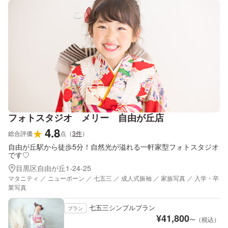
フォトスタジオ メリー 自由が丘店
4.8
★
総合評価
点
（
3
件
）
自由が丘駅から徒歩5分！自然光が溢れる一軒家型フォトスタジオ
です♡
目黒区自由が丘1-24-25
マタニティ ／ ニューボーン ／ 七五三 ／ 成人式振袖 ／ 家族写真 ／ 入学・卒
業写真
七五三シンプルプラン
プラン
¥
41,800
〜（税込）