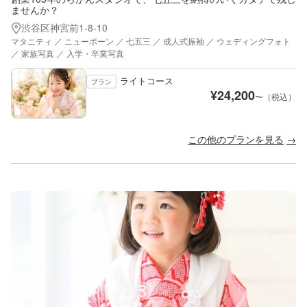
ませんか？
渋谷区神宮前1-8-10
マタニティ ／ ニューボーン ／ 七五三 ／ 成人式振袖 ／ ウェディングフォト
／ 家族写真 ／ 入学・卒業写真
ライトコース
プラン
¥
24,200
〜（税込）
この他のプランを見る