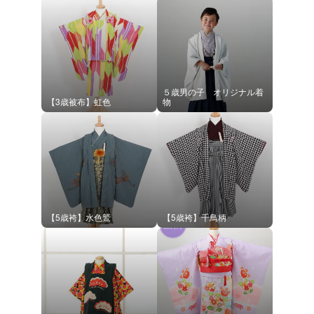
５歳男の子 オリジナル着
【3歳被布】虹色
物
【5歳袴】水色鷲
【5歳袴】千鳥柄