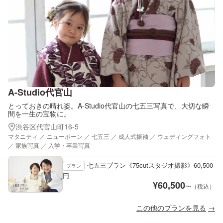
A-Studio代官山
とっておきの晴れ姿。A-Studio代官山の七五三写真で、大切な瞬
間を一生の宝物に。
渋谷区代官山町16-5
マタニティ ／ ニューボーン ／ 七五三 ／ 成人式振袖 ／ ウェディングフォト
／ 家族写真 ／ 入学・卒業写真
七五三プラン《75cutスタジオ撮影》60,500
プラン
円
¥
60,500
〜（税込）
この他のプランを見る