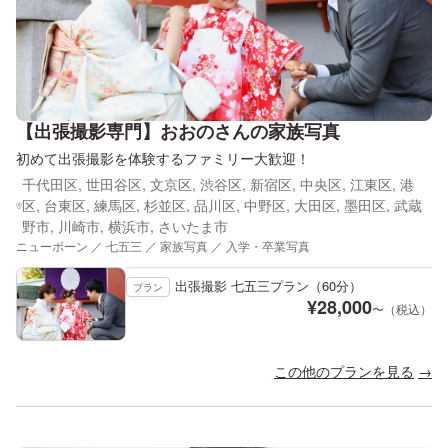
【出張撮影専門】おおのさんの家族写真
初めて出張撮影を体験するファミリー大歓迎！
千代田区, 世田谷区, 文京区, 渋谷区, 新宿区, 中央区, 江東区, 港
区, 台東区, 練馬区, 杉並区, 品川区, 中野区, 大田区, 墨田区, 武蔵
野市, 川崎市, 横浜市, さいたま市
ニューボーン ／ 七五三 ／ 家族写真 ／ 入学・卒業写真
出張撮影 七五三プラン（60分）
プラン
¥
28,000
〜（税込）
この他のプランを見る