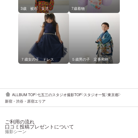
3歳 被布 女児
7歳着物
７歳女の子 ドレス
５歳男の子 定番和柄
ALLBUM TOP
七五三のスタジオ撮影TOP
スタジオ一覧
東京都
新宿・渋谷・原宿エリア
ご利用の流れ
口コミ投稿プレゼントについて
撮影シーン