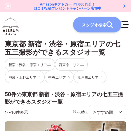
Amazonギフトカード1,000円分！
口コミ投稿プレゼントキャンペーン実施中
スタジオ検索
東京都 新宿・渋谷・原宿エリア
の
七
五三
撮影ができるスタジオ一覧
新宿・渋谷・原宿エリア
西東京エリア
池袋・上野エリア
中央エリア
江戸川エリア
50
件の
東京都 新宿・渋谷・原宿エリア
の
七五三
撮
影ができるスタジオ一覧
1〜16件表示
並べ替え