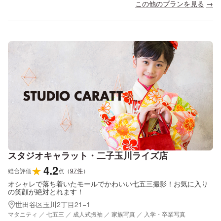
この他のプランを見る
スタジオキャラット・二子玉川ライズ店
4.2
★
総合評価
点
（
97
件
）
オシャレで落ち着いたモールでかわいい七五三撮影！お気に入り
の笑顔が絶対とれます！
世田谷区玉川2丁目21−1
マタニティ ／ 七五三 ／ 成人式振袖 ／ 家族写真 ／ 入学・卒業写真