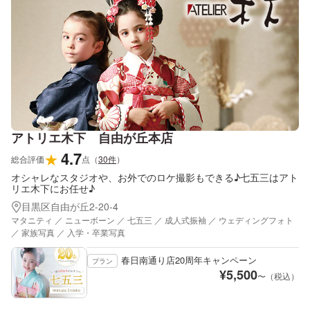
アトリエ木下 自由が丘本店
4.7
★
総合評価
点
（
30
件
）
オシャレなスタジオや、お外でのロケ撮影もできる♪七五三はアト
リエ木下にお任せ♪
目黒区自由が丘2-20-4
マタニティ ／ ニューボーン ／ 七五三 ／ 成人式振袖 ／ ウェディングフォト
／ 家族写真 ／ 入学・卒業写真
春日南通り店20周年キャンペーン
プラン
¥
5,500
〜（税込）