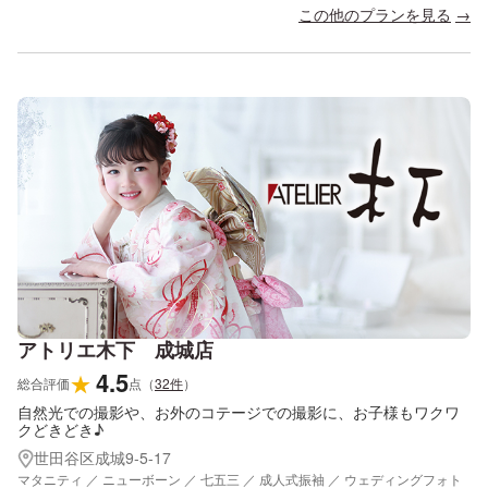
この他のプランを見る
アトリエ木下 成城店
4.5
★
総合評価
点
（
32
件
）
自然光での撮影や、お外のコテージでの撮影に、お子様もワクワ
クどきどき♪
世田谷区成城9-5-17
マタニティ ／ ニューボーン ／ 七五三 ／ 成人式振袖 ／ ウェディングフォト