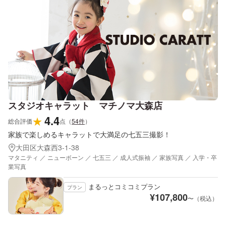
スタジオキャラット マチノマ大森店
4.4
★
総合評価
点
（
54
件
）
家族で楽しめるキャラットで大満足の七五三撮影！
大田区大森西3-1-38
マタニティ ／ ニューボーン ／ 七五三 ／ 成人式振袖 ／ 家族写真 ／ 入学・卒
業写真
まるっとコミコミプラン
プラン
¥
107,800
〜（税込）