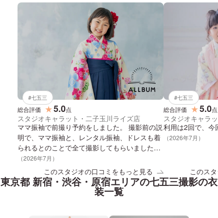
#
七五三
#
七五三
5.0
5.0
★
★
総合評価
点
総合評価
点
スタジオキャラット・二子玉川ライズ店
スタジオキャラッ
ママ振袖で前撮り予約をしました。 撮影前の説
利用は2回で、今
明で、ママ振袖と、レンタル振袖、ドレスも着
（
2026
年
7
月）
られるとのことで全て撮影してもらいました。
予定していなかったけど素敵に仕上げてもらい
（
2026
年
7
月）
親子で満足でしま。時間も掛かるのに快く対応
このスタジオの口コミをもっと見る
このスタ
していただきありがとうございました。たくさ
東京都 新宿・渋谷・原宿エリア
の
七五三
撮影の衣
んかわいいとか綺麗とか、似合うと言っていた
装一覧
だいて嬉しかったです。 成人式当日もよろしく
お願いします。