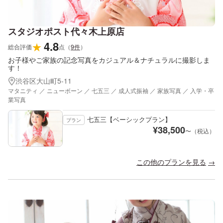
スタジオポスト代々木上原店
4.8
★
総合評価
点
（
9
件
）
お子様やご家族の記念写真をカジュアル＆ナチュラルに撮影しま
す！
渋谷区大山町5-11
マタニティ ／ ニューボーン ／ 七五三 ／ 成人式振袖 ／ 家族写真 ／ 入学・卒
業写真
七五三【ベーシックプラン】
プラン
¥
38,500
〜（税込）
この他のプランを見る