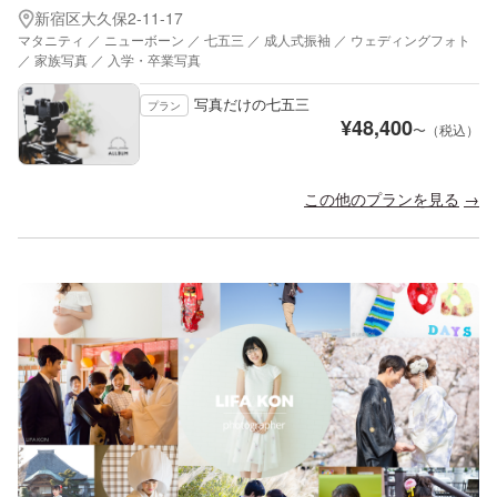
新宿区大久保2-11-17
マタニティ ／ ニューボーン ／ 七五三 ／ 成人式振袖 ／ ウェディングフォト
／ 家族写真 ／ 入学・卒業写真
写真だけの七五三
プラン
¥
48,400
〜（税込）
この他のプランを見る