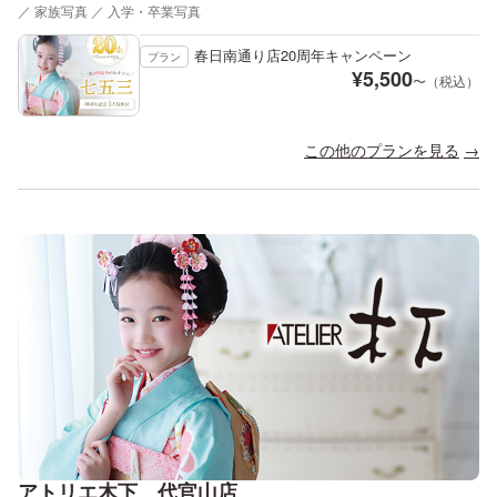
／ 家族写真 ／ 入学・卒業写真
春日南通り店20周年キャンペーン
プラン
¥
5,500
〜（税込）
この他のプランを見る
アトリエ木下 代官山店