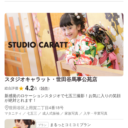
スタジオキャラット・世田谷馬事公苑店
4.2
★
総合評価
点
（
56
件
）
新感覚のロケーションスタジオで七五三撮影！お気に入りの笑顔
が絶対とれます！
世田谷区上用賀二丁目4番18号
マタニティ ／ 七五三 ／ 成人式振袖 ／ 家族写真 ／ 入学・卒業写真
まるっとコミコミプラン
プラン