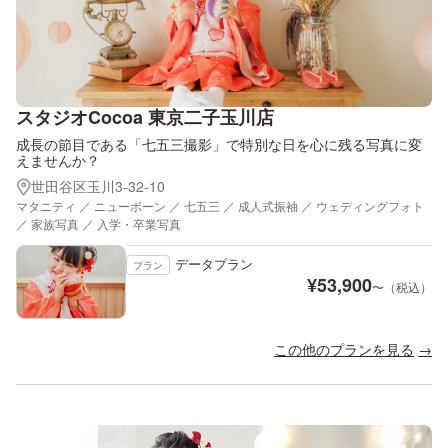
スタジオCocoa 東京二子玉川店
成長の節目である「七五三撮影」で特別な日を心に残る写真に変
えませんか？
世田谷区玉川3-32-10
マタニティ ／ ニューボーン ／ 七五三 ／ 成人式振袖 ／ ウェディングフォト
／ 家族写真 ／ 入学・卒業写真
データプラン
プラン
¥
53,900
〜（税込）
この他のプランを見る