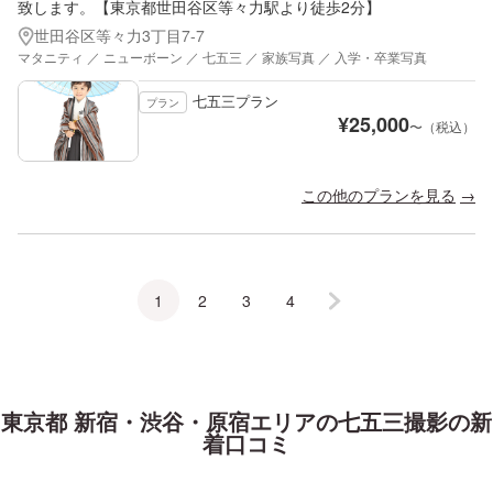
致します。【東京都世田谷区等々力駅より徒歩2分】
世田谷区等々力3丁目7-7
マタニティ ／ ニューボーン ／ 七五三 ／ 家族写真 ／ 入学・卒業写真
七五三プラン
プラン
¥
25,000
〜（税込）
この他のプランを見る
1
2
3
4
東京都 新宿・渋谷・原宿エリア
の
七五三
撮影の新
着口コミ