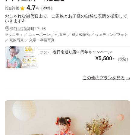
4.7
★
総合評価
点
（
29
件
）
おしゃれな街代官山で、ご家族とお子様の自然な表情を撮影して
いきます♪
渋谷区猿楽町17-16
マタニティ ／ ニューボーン ／ 七五三 ／ 成人式振袖 ／ ウェディングフォト
／ 家族写真 ／ 入学・卒業写真
春日南通り店20周年キャンペーン
プラン
¥
5,500
〜（税込）
この他のプランを見る