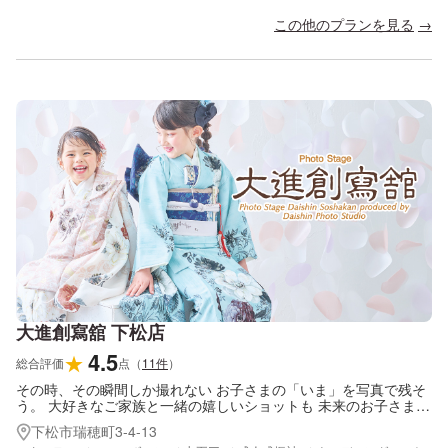
この他のプランを見る
大進創寫舘 下松店
4.5
★
総合評価
点
（
11
件
）
その時、その瞬間しか撮れない お子さまの「いま」を写真で残そ
う。 大好きなご家族と一緒の嬉しいショットも 未来のお子さまへ
の贈り物になります。
下松市瑞穂町3-4-13