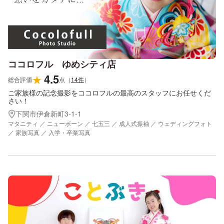
ココロフル ゆめシティ店
4.5
★
総合評価
点
（
14
件
）
ご家族様の記念撮影をココロフルの最高のスタッフにお任せくだ
さい！
下関市伊倉新町3-1-1
マタニティ ／ ニューボーン ／ 七五三 ／ 成人式振袖 ／ ウェディングフォト
／ 家族写真 ／ 入学・卒業写真