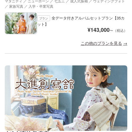
マタニティ ／ ニューボーン ／ 七五三 ／ 成人式振袖 ／ ウェディングフォト
／ 家族写真 ／ 入学・卒業写真
全データ付きアルバムセットプラン【35カ
プラン
ット】
¥
143,000
〜（税込）
この他のプランを見る