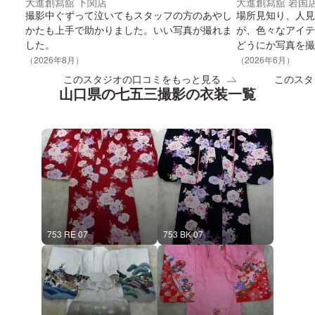
大進創寫舘 下関店
大進創寫舘 岩国
撮影中ぐずって泣いてもスタッフの方のあやし
場所見知り、人見
かたも上手で助かりました。いい写真が撮れま
が、色々なアイテ
した。
どうにか写真を撮
です。
（
2026
年
8
月）
（
2026
年
6
月）
このスタジオの口コミをもっと見る
このスタ
山口県
の
七五三
撮影の衣装一覧
753 RE 07
753 BK 07