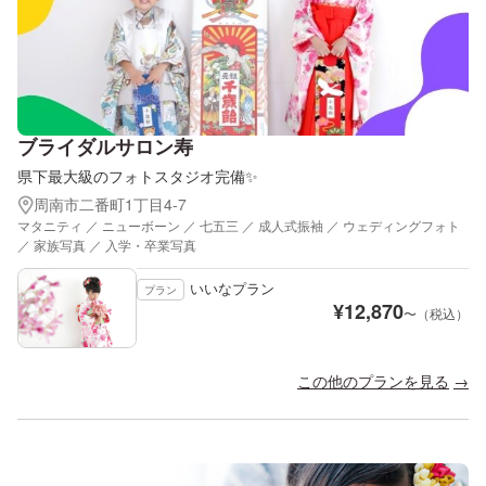
ブライダルサロン寿
県下最大級のフォトスタジオ完備✨
周南市二番町1丁目4-7
マタニティ ／ ニューボーン ／ 七五三 ／ 成人式振袖 ／ ウェディングフォト
／ 家族写真 ／ 入学・卒業写真
いいなプラン
プラン
¥
12,870
〜（税込）
この他のプランを見る