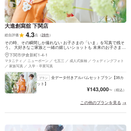
大進創寫舘 下関店
4.3
★
総合評価
点
（
28
件
）
その時、その瞬間しか撮れない お子さまの「いま」を写真で残そ
う。 大好きなご家族と一緒の嬉しいショットも 未来のお子さまへ
の贈り物になります。
下関市伊倉新町1-4-1
マタニティ ／ ニューボーン ／ 七五三 ／ 成人式振袖 ／ ウェディングフォト
／ 家族写真 ／ 入学・卒業写真
全データ付きアルバムセットプラン【35カ
プラン
ット】
¥
143,000
〜（税込）
この他のプランを見る