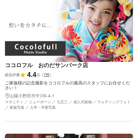
ココロフル おのだサンパーク店
4.4
★
総合評価
点
（
7
件
）
ご家族様の記念撮影をココロフルの最高のスタッフにお任せくだ
さい！
山陽小野田市中川6-4-1
マタニティ ／ ニューボーン ／ 七五三 ／ 成人式振袖 ／ ウェディングフォト
／ 家族写真 ／ 入学・卒業写真