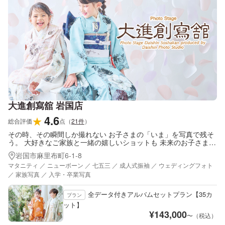
大進創寫舘 岩国店
4.6
★
総合評価
点
（
21
件
）
その時、その瞬間しか撮れない お子さまの「いま」を写真で残そ
う。 大好きなご家族と一緒の嬉しいショットも 未来のお子さまへ
の贈り物になります。
岩国市麻里布町6-1-8
マタニティ ／ ニューボーン ／ 七五三 ／ 成人式振袖 ／ ウェディングフォト
／ 家族写真 ／ 入学・卒業写真
全データ付きアルバムセットプラン【35カ
プラン
ット】
¥
143,000
〜（税込）