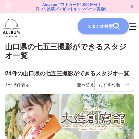
Amazonギフトカード1,000円分！
口コミ投稿プレゼントキャンペーン実施中
スタジオ検索
山口県
の
七五三
撮影ができるスタジ
オ一覧
24
件の
山口県
の
七五三
撮影ができるスタジオ一覧
1〜16件表示
並べ替え