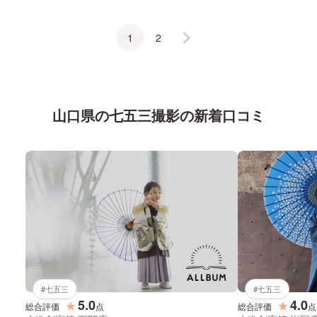
1
2
山口県
の
七五三
撮影の新着口コミ
#
七五三
#
七五三
5.0
4.0
★
★
総合評価
点
総合評価
点