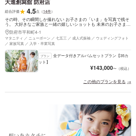
大進創寫舘 防府店
4.5
★
総合評価
点
（
14
件
）
その時、その瞬間しか撮れない お子さまの「いま」を写真で残そ
う。 大好きなご家族と一緒の嬉しいショットも 未来のお子さまへ
の贈り物になります。
防府市平和町4-1
マタニティ ／ ニューボーン ／ 七五三 ／ 成人式振袖 ／ ウェディングフォト
／ 家族写真 ／ 入学・卒業写真
全データ付きアルバムセットプラン【35カ
プラン
ット】
¥
143,000
〜（税込）
この他のプランを見る