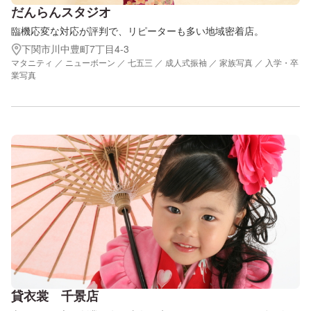
だんらんスタジオ
臨機応変な対応が評判で、リピーターも多い地域密着店。
下関市川中豊町7丁目4-3
マタニティ ／ ニューボーン ／ 七五三 ／ 成人式振袖 ／ 家族写真 ／ 入学・卒
業写真
貸衣裳 千景店