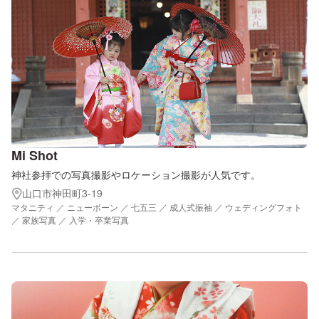
Mi Shot
神社参拝での写真撮影やロケーション撮影が人気です。
山口市神田町3-19
マタニティ ／ ニューボーン ／ 七五三 ／ 成人式振袖 ／ ウェディングフォト
／ 家族写真 ／ 入学・卒業写真