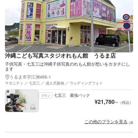
沖縄こども写真スタジオれもん館 うるま店
子供写真・七五三は沖縄子供写真のれもん館が想いをカタチにし
ます
うるま市字江洲466-1
マタニティ ／ 七五三 ／ 成人式振袖 ／ ウェディングフォト
七五三 最強パック
プラン
¥
21,780
〜（税込）
この他のプランを見る