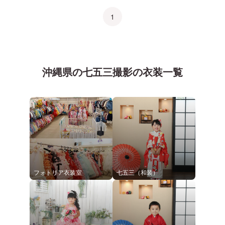
1
沖縄県
の
七五三
撮影の衣装一覧
フォトリア衣装室
七五三（和装）