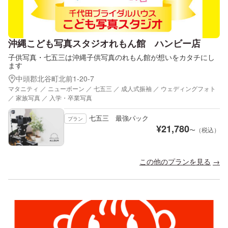
沖縄こども写真スタジオれもん館 ハンビー店
子供写真・七五三は沖縄子供写真のれもん館が想いをカタチにし
ます
中頭郡北谷町北前1-20-7
マタニティ ／ ニューボーン ／ 七五三 ／ 成人式振袖 ／ ウェディングフォト
／ 家族写真 ／ 入学・卒業写真
七五三 最強パック
プラン
¥
21,780
〜（税込）
この他のプランを見る