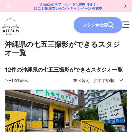
Amazonギフトカード1,000円分！
口コミ投稿プレゼントキャンペーン実施中
スタジオ検索
沖縄県
の
七五三
撮影ができるスタジ
オ一覧
12
件の
沖縄県
の
七五三
撮影ができるスタジオ一覧
1〜12件表示
並べ替え