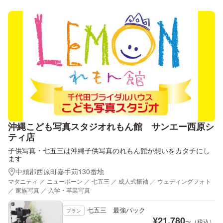
沖縄こども写真スタジオれもん館 サンエー西原シ
ティ店
子供写真・七五三は沖縄子供写真のれもん館が想いをカタチにし
ます
中頭郡西原町嘉手苅130番地
マタニティ ／ ニューボーン ／ 七五三 ／ 成人式振袖 ／ ウェディングフォト
／ 家族写真 ／ 入学・卒業写真
七五三 最強パック
プラン
¥
21,780
〜（税込）