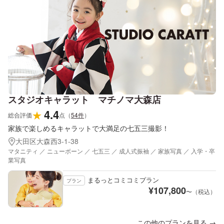
スタジオキャラット マチノマ大森店
4.4
★
総合評価
点
（
54
件
）
家族で楽しめるキャラットで大満足の七五三撮影！
大田区大森西3-1-38
マタニティ ／ ニューボーン ／ 七五三 ／ 成人式振袖 ／ 家族写真 ／ 入学・卒
業写真
まるっとコミコミプラン
プラン
¥
107,800
〜（税込）
この他のプランを見る