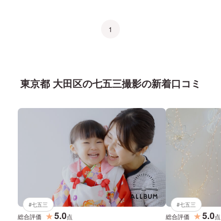
1
東京都 大田区
の
七五三
撮影の新着口コミ
#
七五三
#
七五三
5.0
5.0
★
★
総合評価
点
総合評価
点