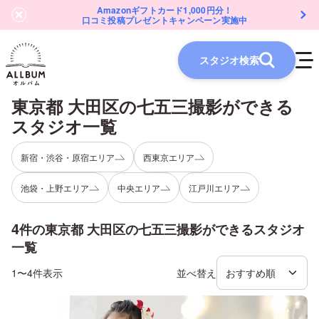
Amazonギフトカード1,000円分！
口コミ投稿プレゼントキャンペーン実施中
スタジオ検索
東京都 大田区
の
七五三
撮影ができる
スタジオ一覧
新宿・渋谷・原宿エリア
西東京エリア
池袋・上野エリア
中央エリア
江戸川エリア
4
件の
東京都 大田区
の
七五三
撮影ができるスタジオ
一覧
1〜4件表示
並べ替え