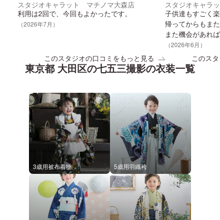
スタジオキャラット マチノマ大森店
スタジオキャラッ
利用は2回で、今回もよかったです。
子供達もすごく楽
帰ってからもまた
（
2026
年
7
月）
また機会があれば
（
2026
年
6
月）
このスタジオの口コミをもっと見る
このスタ
東京都 大田区
の
七五三
撮影の衣装一覧
3歳用被布着物
5歳用羽織袴