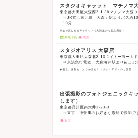
スタジオキャラット マチノマ
東京都大田区大森西3-1-38マチノマ大森３
⇒JR京浜東北線「大森」駅よりバス約1
10分
家族で楽しめるキャラットで大満足の七五三撮影！
来店予約
衣装
スタジオアリス 大森店
東京都大田区大森北2-13-1イトーヨーカド
⇒京浜急行電鉄 大森海岸駅より徒歩1分
衣装も、撮影も、おでかけも！ スタジオアリスの七五三
出張撮影のフォトジェニックキ
します）
東京都品川区南大井3-23-3
⇒東京・神奈川のお好きな場所で撮影で
衣装