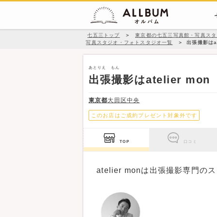
七五三トップ
＞
東京都の七五三写真館・写真スタ
写真スタジオ・フォトスタジオ一覧
＞
出張撮影はate
あとりえ もん
出張撮影はatelier mon
東京都
大田区中央
このお店はご成約プレゼント対象外です
TOP
口コミ
atelier monは出張撮影