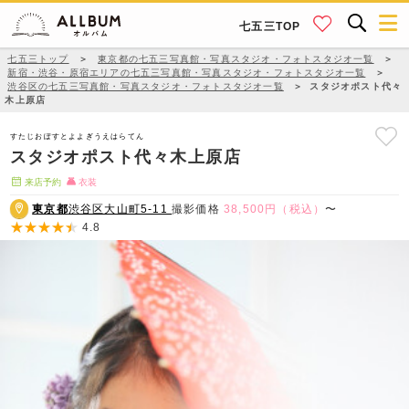
七五三TOP
七五三トップ
＞
東京都の七五三写真館・写真スタジオ・フォトスタジオ一覧
＞
新宿・渋谷・原宿エリアの七五三写真館・写真スタジオ・フォトスタジオ一覧
＞
渋谷区の七五三写真館・写真スタジオ・フォトスタジオ一覧
＞
スタジオポスト代々
木上原店
すたじおぽすとよよぎうえはらてん
スタジオポスト代々木上原店
来店予約
衣装
東京都
渋谷区大山町5-11
撮影価格
38,500円（税込）
〜
4.8