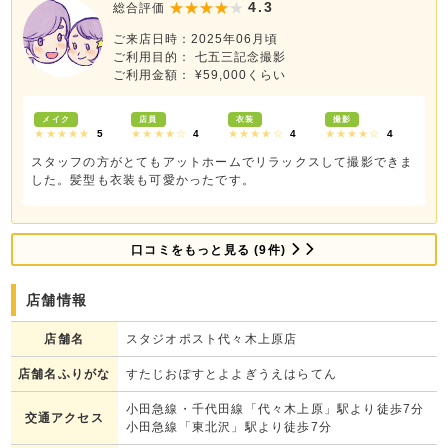
4.3
総合評価
ご来店日時：2025年06月頃
ご利用目的： 七五三記念撮影
ご利用金額： ¥59,000くらい
メイク
店員
衣装
撮影
★★★★★
5
★★★★☆
4
★★★★☆
4
★★★★☆
4
スタッフの方がとてもアットホームでリラックスして撮影できま
した。髪型も衣装も可愛かったです。
口コミをもっと見る (9件)
店舗情報
店舗名
スタジオポスト代々木上原店
店舗名ふりがな
すたじおぽすとよよぎうえはらてん
小田急線・千代田線「代々木上原」駅より徒歩7分
交通アクセス
小田急線「東北沢」駅より徒歩7分