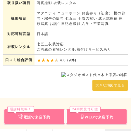
取り扱い項目
写真撮影 衣装レンタル
マタニティ ニューボーン お宮参り（初宮） 桃の節
撮影項目
句・端午の節句 七五三 十歳の祝い 成人式振袖 家
族写真 お誕生日記念撮影 入学・卒業写真
対応可能言語
日本語
七五三衣装対応
衣装レンタル
ご両親の着物レンタル/着付けサービスあり
口コミ総合評価
4.8
(
9
件)
大きな地図で見る
通話料無料！
24時間受付可能
電話で来店予約
WEBで来店予約