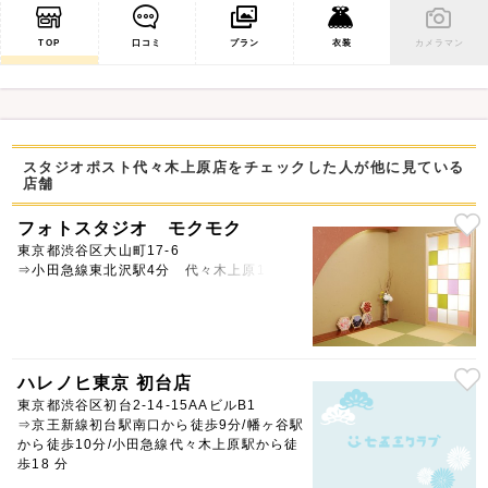
TOP
口コミ
プラン
衣装
カメラマン
スタジオポスト代々木上原店をチェックした人が他に見ている
店舗
フォトスタジオ モクモク
東京都渋谷区大山町17-6
⇒小田急線東北沢駅4分 代々木上原10分
ハレノヒ東京 初台店
東京都渋谷区初台2-14-15AAビルB1
⇒京王新線初台駅南口から徒歩9分/幡ヶ谷駅
から徒歩10分/小田急線代々木上原駅から徒
歩18 分