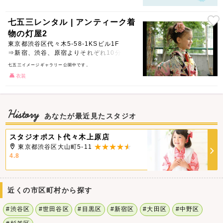
七五三レンタル | アンティーク着
物の灯屋2
東京都渋谷区代々木5-58-1KSビル1F
⇒新宿、渋谷、原宿よりそれぞれ10分
七五三イメージギャラリー公開中です。
衣装
History
あなたが最近見たスタジオ
スタジオポスト代々木上原店
東京都渋谷区大山町5-11
4.8
近くの市区町村から探す
#渋谷区
#世田谷区
#目黒区
#新宿区
#大田区
#中野区