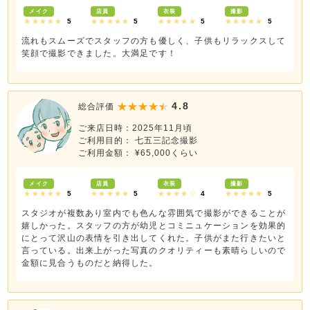
メイク
店員
衣装
撮影
★★★★★
5
★★★★★
5
★★★★★
5
★★★★★
5
流れもスムーズでスタッフの方も優しく、子供もリラックスして
笑顔で撮影できました。大満足です！
4.8
総合評価
ご来店日時：2025年11月頃
ご利用目的： 七五三記念撮影
ご利用金額： ¥65,000くらい
メイク
店員
衣装
撮影
★★★★★
5
★★★★★
5
★★★★☆
4
★★★★★
5
スタジオが複数あり室内でも色んな雰囲気で撮影ができることが
嬉しかった。スタッフの方が幼児とコミニュケーションを効果的
にとって沢山の表情を引き出してくれた。子供がまた行きたいと
言っている。出来上がった写真のクオリティーも素晴らしいので
金額に見合うものだと納得した。