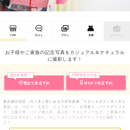
TOP
口コミ
プラン
衣装
カメラマン
お子様やご家族の記念写真をカジュアル＆ナチュラル
に撮影します！
通話料無料！
24時間受付可能
電話で来店予約
WEBで来店予約
東京都渋谷区・代々木上原にある子供写真館『スタジオポスト代々木上
原店』は、ベビー・七五三・ニューボーン・お宮参り・バースデーフォ
ト・入園入学・ハーフ成人式・成人式・マタニティーなど、ご家族の大
切な記念日をおしゃれに、そしてカジュアル＆ナチュラルに撮影してい
ます。