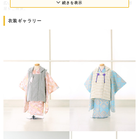
続きを表示
広い一軒家をリノベーションしたスタジオは、1階に2部屋・2階に4部
屋をご用意。
白を基調に光が差し込むお部屋、漆喰や木の壁が印象的なお部屋は、七
五三や家族写真を美しく残すのに最適です。さらに、アンティーク調の
衣装ギャラリー
シックなお部屋、落ち着いたベッドルーム、人気のバースデーフォト専
用スペース、カラーブロックを活かしたスタイリッシュなお部屋など、
多彩な背景で撮影が可能です。
素材や色の美しさにもこだわったスタジオは“その子らしさ”や“ふとした
一瞬”が引き立つ世界が広がっています。
衣装は「かわいい」だけでなく、少し背伸びをしたデザインもご用意。
ドレスやスーツは派手すぎず、シンプルで上品なデザインを中心にセレ
クトしています。
最寄り駅は小田急線・代々木上原駅と東北沢駅。代々木上原・渋谷エリ
アはもちろん新宿、世田谷区・下北沢エリア、目黒区からもアクセスが
良く、七五三やお宮参り、バースデーフォト、家族写真を撮影されるご
家族に多くご利用いただいています。駐車場も店舗前に完備しておりま
す。
＜写真館スタジオポストについて＞
私たちが目指している写真は、飾らない、自然な表情を素敵に撮影する
こと。そしてそれが皆様の宝物の一枚になることです。
そのためにお子様はもちろん、パパ・ママなどのご家族、大人のみのご