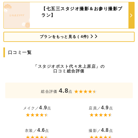
【七五三スタジオ撮影＆お参り撮影プ
ラン】
プランをもっと見る ( 4件)
口コミ一覧
「スタジオポスト代々木上原店」の
口コミ総合評価
4.8
総合評価
点
4.9
4.9
メイク／
点
店員／
点
4.6
4.8
衣装／
点
撮影／
点