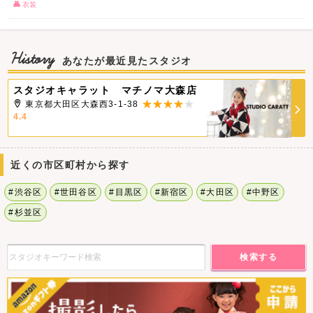
衣装
History
あなたが最近見たスタジオ
スタジオキャラット マチノマ大森店
東京都大田区大森西3-1-38
4.4
近くの市区町村から探す
#渋谷区
#世田谷区
#目黒区
#新宿区
#大田区
#中野区
#杉並区
検索する