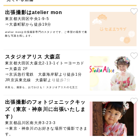
出張撮影はatelier mon
東京都大田区中央1-9-5
⇒大森町駅から徒歩19分
atelier monは出張撮影専門のスタジオです、ご希望の場所で素
敵な写真を残します。
スタジオアリス 大森店
東京都大田区大森北2-13-1イトーヨーカド
ー大森店 2F
⇒京浜急行電鉄 大森海岸駅より徒歩1分
JR京浜東北線 大森駅より徒歩7分
衣装も、撮影も、おでかけも！ スタジオアリスの七五三
出張撮影のフォトジェニックキッ
ズ（東京・神奈川に出張いたしま
す）
東京都品川区南大井3-23-3
⇒東京・神奈川のお好きな場所で撮影できま
す。