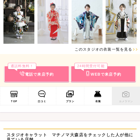
このスタジオの衣装一覧を見る
通話料無料！
24時間受付可能
電話で来店予約
WEBで来店予約
TOP
口コミ
プラン
衣装
カメラマン
スタジオキャラット マチノマ大森店をチェックした人が他に
見ている店舗