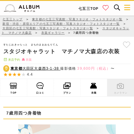
七五三TOP
七五三トップ
＞
東京都の七五三写真館・写真スタジオ・フォトスタジオ一覧
＞
新宿・渋谷・原宿エリアの七五三写真館・写真スタジオ・フォトスタジオ一覧
＞
大田区の七五三写真館・写真スタジオ・フォトスタジオ一覧
＞
スタジオキャラッ
ト マチノマ大森店
＞
衣装ギャラリー
＞
7歳用四つ身着物
すたじおきゃらっと まちのまおおもりてん
スタジオキャラット マチノマ大森店の衣装
来店予約
衣装
東京都
大田区大森西3-1-38
撮影価格
39,600円（税込）
〜
4.4
TOP
口コミ
プラン
衣装
カメラマン
7歳用四つ身着物