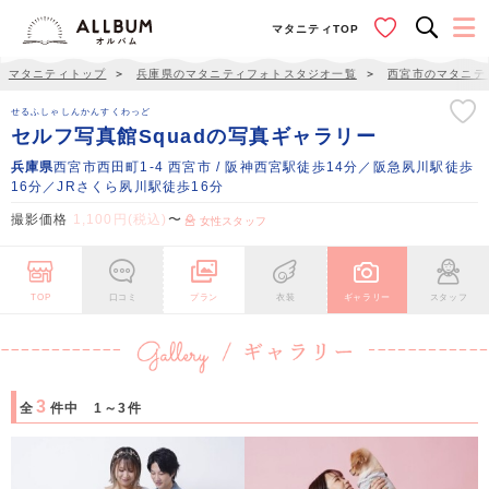
マタニティTOP
マタニティトップ
＞
兵庫県のマタニティフォトスタジオ一覧
＞
西宮市のマタニテ
せるふしゃしんかんすくわっど
セルフ写真館Squadの写真ギャラリー
兵庫県
西宮市西田町1-4 西宮市 / 阪神西宮駅徒歩14分／阪急夙川駅徒歩
16分／JRさくら夙川駅徒歩16分
撮影価格
1,100円(税込)
〜
女性スタッフ
TOP
口コミ
プラン
衣装
ギャラリー
スタッフ
3
全
件中 1～3件