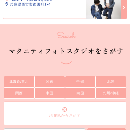
兵庫県西宮市西田町1-4
関東
中部
北陸
北海道/東北
関西
中国
四国
九州/沖縄
現在地からさがす