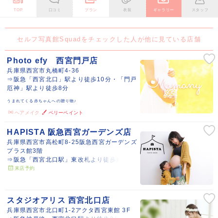
TOP
口コミ
プラン
衣装
ギャラリー
スタッフ
セルフ写真館Squadをチェックした人が他に見ている店舗
Photo efy 西宮門戸店
兵庫県西宮市丸橋町4-36
⇒阪急「西宮北口」駅より徒歩10分・「門戸
厄神」駅より徒歩8分
うまれてくる赤ちゃんへの贈り物♪
ヘアメイク
ベリーペイント
HAPISTA 阪急西宮ガーデンズ店
兵庫県西宮市高松町8-25阪急西宮ガーデンズ
プラス館3階
⇒阪急「西宮北口駅」東改札より徒歩約3分
来店予約
スタジオアリス 西宮北口店
兵庫県西宮市北口町1-2アクタ西宮東館 3F