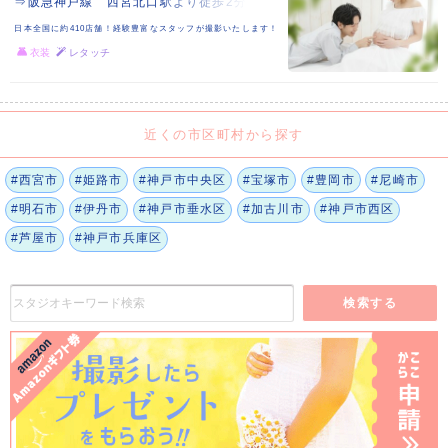
⇒阪急神戸線 西宮北口駅より徒歩2分
日本全国に約410店舗！経験豊富なスタッフが撮影いたします！
衣装
レタッチ
近くの市区町村から探す
#西宮市
#姫路市
#神戸市中央区
#宝塚市
#豊岡市
#尼崎市
#明石市
#伊丹市
#神戸市垂水区
#加古川市
#神戸市西区
#芦屋市
#神戸市兵庫区
検索する