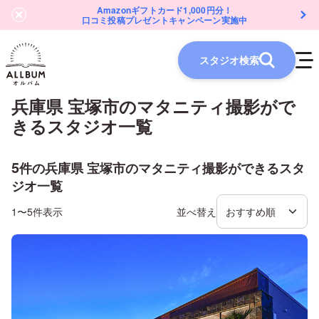
Amazonギフトカード1,000円分！
口コミ投稿プレゼントキャンペーン実施中
スタジオ検索
兵庫県 宝塚市
の
マタニティ
撮影がで
きるスタジオ一覧
5
件の
兵庫県 宝塚市
の
マタニティ
撮影ができるスタ
ジオ一覧
1〜5件表示
並べ替え