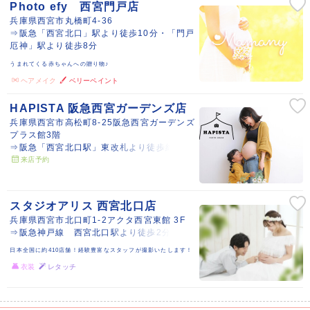
Photo efy 西宮門戸店
兵庫県西宮市丸橋町4-36
⇒阪急「西宮北口」駅より徒歩10分・「門戸
厄神」駅より徒歩8分
うまれてくる赤ちゃんへの贈り物♪
ヘアメイク
ベリーペイント
HAPISTA 阪急西宮ガーデンズ店
兵庫県西宮市高松町8-25阪急西宮ガーデンズ
プラス館3階
⇒阪急「西宮北口駅」東改札より徒歩約3分
来店予約
スタジオアリス 西宮北口店
兵庫県西宮市北口町1-2アクタ西宮東館 3F
⇒阪急神戸線 西宮北口駅より徒歩2分
日本全国に約410店舗！経験豊富なスタッフが撮影いたします！
衣装
レタッチ