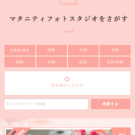
関東
中部
北陸
北海道/東北
関西
中国
四国
九州/沖縄
現在地からさがす
検索する