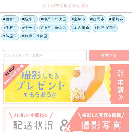
近くの市区町村から探す
#西宮市
#姫路市
#神戸市中央区
#宝塚市
#豊岡市
#尼崎市
#明石市
#伊丹市
#神戸市垂水区
#加古川市
#神戸市西区
#芦屋市
#神戸市兵庫区
検索する