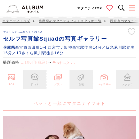
マタニティTOP
マタニティトップ
＞
兵庫県のマタニティフォトスタジオ一覧
＞
西宮市のマタニテ
せるふしゃしんかんすくわっど
セルフ写真館Squadの写真ギャラリー
兵庫県
西宮市西田町1-4 西宮市 / 阪神西宮駅徒歩14分／阪急夙川駅徒歩
16分／JRさくら夙川駅徒歩16分
撮影価格
1,100円(税込)
〜
女性スタッフ
TOP
口コミ
プラン
衣装
ギャラリー
スタッフ
ペットと一緒にマタニティフォト