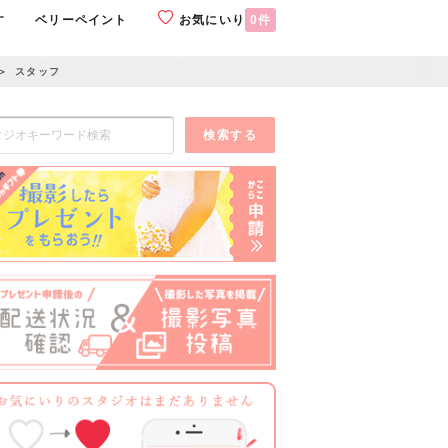
す
ベリーペイント
お気にいり
0
件
＞
スタッフ
検索する