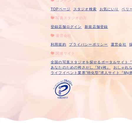
コンテンツ
TOPページ
スタジオ検索
お気にいり
ベリ
写真スタジオの方
登録店舗ログイン
新規店舗登録
運営会社
利用規約
プライバシーポリシー
運営会社
関連サイト
全国の写真スタジオを探せるポータルサイト『A
あなたのための袴さがし『My袴』
おしゃれな
ライフイベント業界”特化型”求人サイト『My