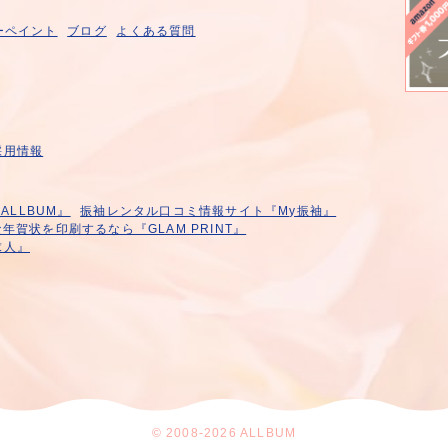
ーペイント
ブログ
よくある質問
採用情報
LLBUM』
振袖レンタル口コミ情報サイト『My振袖』
年賀状を印刷するなら『GLAM PRINT』
求人』
© 2008-2026 ALLBUM