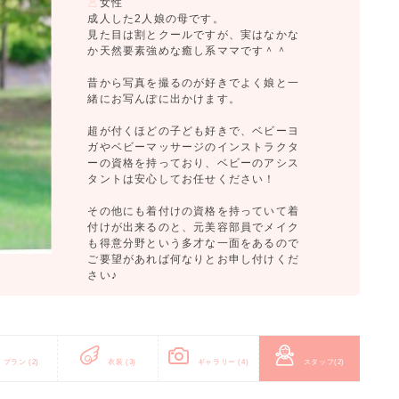
女性
成人した2人娘の母です。
見た目は割とクールですが、実はなかな
か天然要素強めな癒し系ママです＾＾
昔から写真を撮るのが好きでよく娘と一
緒にお写んぽに出かけます。
超が付くほどの子ども好きで、ベビーヨ
ガやベビーマッサージのインストラクタ
ーの資格を持っており、ベビーのアシス
タントは安心してお任せください！
その他にも着付けの資格を持っていて着
付けが出来るのと、元美容部員でメイク
も得意分野という多才な一面をあるので
ご要望があれば何なりとお申し付けくだ
さい♪
プラン
(2)
衣装
(3)
ギャラリー
(4)
スタッフ
(2)