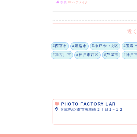
衣装
ヘアメイク
近
#西宮市
#姫路市
#神戸市中央区
#宝塚
#加古川市
#神戸市西区
#芦屋市
#神戸
PHOTO FACTORY LAR
兵庫県姫路市南車崎２丁目１−１２