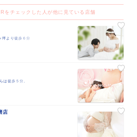
Y LARをチェックした人が他に見ている店舗
ヶ坪より徒歩６分
からは徒歩５分。
磨店