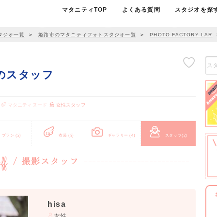
マタニティTOP
よくある質問
スタジオを探
タジオ一覧
＞
姫路市のマタニティフォトスタジオ一覧
＞
PHOTO FACTORY LAR
ARのスタッフ
マタニティヌード
女性スタッフ
プラン
(2)
衣装
(3)
ギャラリー
(4)
スタッフ
(2)
hisa
女性