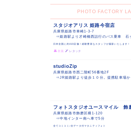
PHOTO FACTOR
スタジオアリス 姫路今宿店
兵庫県姫路市車崎1-3-7
⇒姫路駅より才崎橋西詰行のバス乗車 石
日本全国に約410店舗！経験豊富なスタッフが撮影いたします！
衣装
レタッチ
studioZip
兵庫県姫路市西二階町56番地2F
⇒JR姫路駅より徒歩１０分。提携駐車場
フォトスタジオユースマイル 飾
兵庫県姫路市飾磨区構1-120
⇒中地インター南へ車で5分
全てコミコミ♪全データ付マタニティフォト