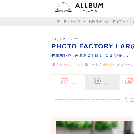
マタニティトップ
＞
兵庫県のマタニティフォトス
フォトファクトリーラル
PHOTO FACTORY L
兵庫県
姫路市南車崎２丁目１−１２ 姫路市 /
衣装
ヘアメイク
ロケ撮
出張撮影
レタッチ
TOP
口コミ