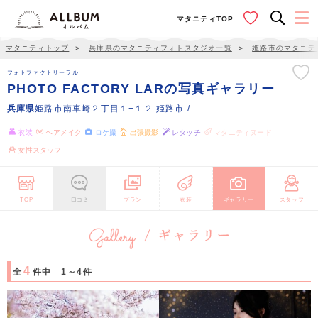
マタニティTOP
マタニティトップ
＞
兵庫県のマタニティフォトスタジオ一覧
＞
姫路市のマタニテ
フォトファクトリーラル
PHOTO FACTORY LARの写真ギャラリー
兵庫県
姫路市南車崎２丁目１−１２ 姫路市 /
衣装
ヘアメイク
ロケ撮
出張撮影
レタッチ
マタニティヌード
女性スタッフ
TOP
口コミ
プラン
衣装
ギャラリー
スタッフ
4
全
件中 1～4件