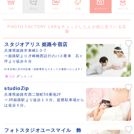
TOP
口コミ
プラン
衣装
ギャラリー
スタッフ
PHOTO FACTORY LARをチェックした人が他に見ている店
舗
スタジオアリス 姫路今宿店
兵庫県姫路市車崎1-3-7
⇒姫路駅より才崎橋西詰行のバス乗車 石ヶ
坪より徒歩６分
日本全国に約410店舗！経験豊富なスタッフが撮影いたします！
衣装
レタッチ
studioZip
兵庫県姫路市西二階町56番地2F
⇒JR姫路駅より徒歩１０分。提携駐車場から
は徒歩５分。
フォトスタジオユースマイル 飾