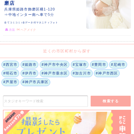
磨店
兵庫県姫路市飾磨区構1-120
⇒中地インター南へ車で5分
全てコミコミ♪全データ付マタニティフォト
衣装
ヘアメイク
近くの市区町村から探す
#西宮市
#姫路市
#神戸市中央区
#宝塚市
#豊岡市
#尼崎市
#明石市
#伊丹市
#神戸市垂水区
#加古川市
#神戸市西区
#芦屋市
#神戸市兵庫区
検索する