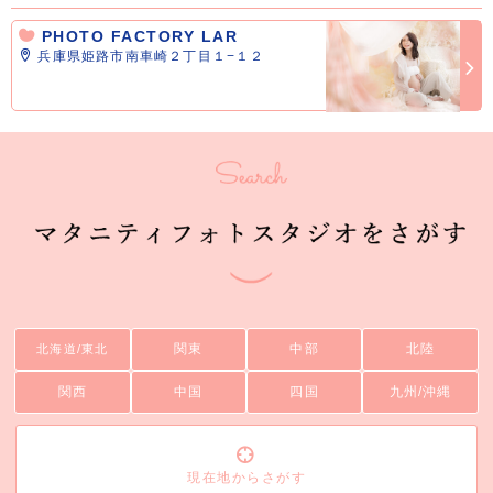
PHOTO FACTORY LAR
兵庫県姫路市南車崎２丁目１−１２
関東
中部
北陸
北海道/東北
関西
中国
四国
九州/沖縄
現在地からさがす