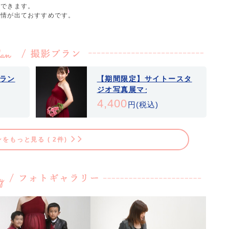
整できます。
表情が出ておすすめです。
ラン
【期間限定】サイトースタ
ジオ写真展マタニティモデ
ル部門
4,400
円(税込)
をもっと見る ( 2件)