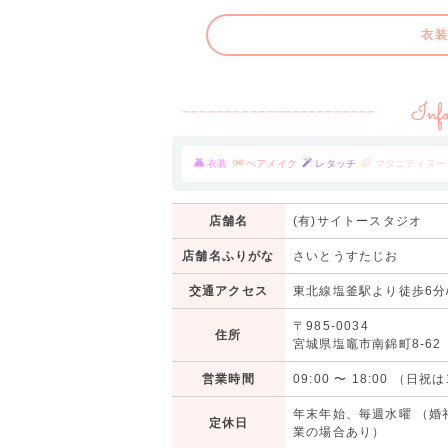
衣装
衣装
ヘアメイク
レタッチ
マタニティヌー
店舗名
(有)サイトースタジオ
店舗名ふりがな
さいとうすたじお
交通アクセス
東北線塩釜駅より徒歩6分
〒985-0034
住所
宮城県塩竈市南錦町8-62
営業時間
09:00
〜
18:00
（日祝は
年末年始、毎週水曜 （婚
定休日
業の場合あり）