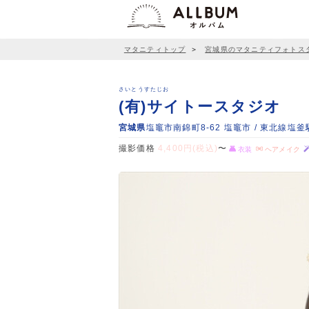
マタニティトップ
＞
宮城県のマタニティフォトス
さいとうすたじお
(有)サイトースタジオ
宮城県
塩竈市南錦町8-62 塩竈市 / 東北線
撮影価格
4,400円(税込)
〜
衣装
ヘアメイク