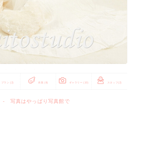
プラン
(2)
衣装
(8)
ギャラリー
(10)
スタッフ
(2)
 - 写真はやっぱり写真館で
。
。