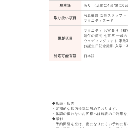
駐車場
あり （店前に4台/隣に6
写真撮影 女性スタッフ 
取り扱い項目
マタニティヌード
マタニティ お宮参り（初
端午の節句 七五三 十歳の
撮影項目
ウェディングフォト 家族
お誕生日記念撮影 入学・
対応可能言語
日本語
◆店頭・店内
・定期的な店内換気に努めております。
・体調の優れないお客様へは施設のご利用を
◆撮影
・予約間隔を空け、密になりにくい予約に努