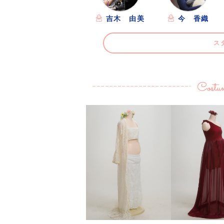
吉木 由美
今 香織
ス