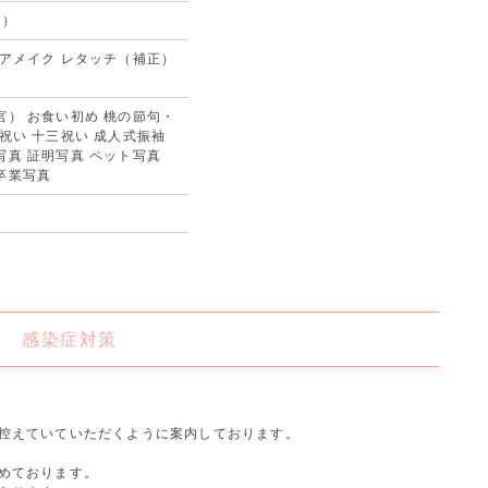
台）
ヘアメイク レタッチ（補正）
宮） お食い初め 桃の節句・
祝い 十三祝い 成人式振袖
写真 証明写真 ペット写真
卒業写真
感染症対策
控えていていただくように案内しております。
めております。