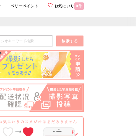
す
ベリーペイント
お気にいり
0
件
検索する