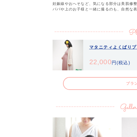
妊娠線やおへそなど、気になる部分は美肌修
パパや上のお子様と一緒に撮るのも、自然な
マタニティよくばりプ
22,000
円(税込)
プラン