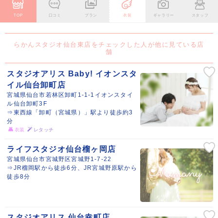
TOP
口コミ
プラン
衣装
ギャラリー
スタッフ
らかんスタジオ仙台東店をチェックした人が他に見ている店
舗
スタジオアリス Baby! イオンスタ
イル仙台卸町店
宮城県仙台市若林区卸町1-1-1イオンスタイ
ル仙台卸町3F
⇒東西線「卸町（宮城県）」駅より徒歩約3
分
衣装
レタッチ
ライフスタジオ仙台榴ヶ岡店
宮城県仙台市宮城野区宮城野1-7-22
⇒JR榴岡駅から徒歩6分、JR宮城野原駅から
徒歩8分
スタジオアリス 仙台幸町店