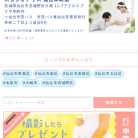
宮城県仙台市宮城野区大梶 11-7アクロスプ
ラザ幸町内
⇒仙台市営バス 市営バス東仙台営業所前行
幸町二丁目より徒歩6分
日本全国に約410店舗！経験豊富なスタッフが撮影いたします！
衣装
レタッチ
近くの市区町村から探す
#仙台市青葉区
#仙台市泉区
#仙台市若林区
#仙台市太白区
#名取市
#大崎市
#仙台市宮城野区
検索する