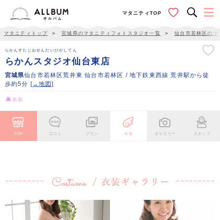
マタニティTOP
マタニティトップ
＞
宮城県のマタニティフォトスタジオ一覧
＞
仙台市若林区のマ
らかんすたじおせんだいひがしてん
らかんスタジオ仙台東店
宮城県
仙台市若林区荒井東 仙台市若林区 / 地下鉄東西線 荒井駅から徒
歩約5分
[→地図]
衣装
TOP
口コミ
プラン
衣装
ギャラリー
スタッフ