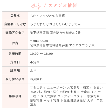
店舗名
らかんスタジオ仙台東店
店舗名ふりがな
らかんすたじおせんだいひがしてん
交通アクセス
地下鉄東西線 荒井駅から徒歩約5分
〒984-0030
住所
宮城県仙台市若林区荒井東 アクロスプラザ東
営業時間
10:00
〜
18:00
定休日
不定休
駐車場
あり
取り扱い項目
写真撮影
マタニティ ニューボーン お宮参り（初宮） お食い
初め 桃の節句・端午の節句 七五三 十歳の祝い 十
撮影項目
三祝い 成人式振袖 ウェディングフォト 家族写真
証明写真 ペット写真 お誕生日記念撮影 入学・卒業
写真