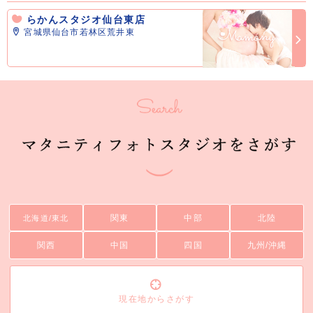
らかんスタジオ仙台東店
宮城県仙台市若林区荒井東
関東
中部
北陸
北海道/東北
関西
中国
四国
九州/沖縄
現在地からさがす