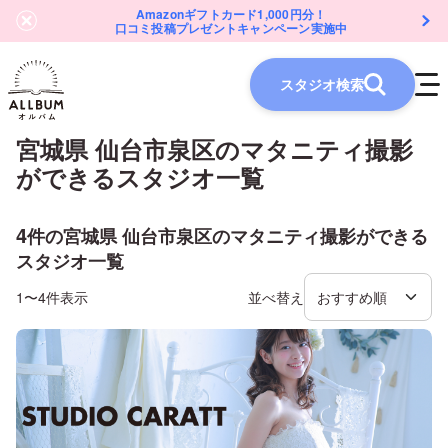
Amazonギフトカード1,000円分！
口コミ投稿プレゼントキャンペーン実施中
スタジオ検索
宮城県 仙台市泉区
の
マタニティ
撮影
ができるスタジオ一覧
4
件の
宮城県 仙台市泉区
の
マタニティ
撮影ができる
スタジオ一覧
1〜4件表示
並べ替え