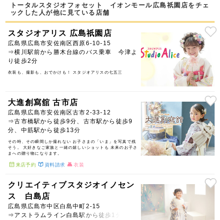
トータルスタジオフォセット イオンモール広島祇園店をチェ
ックした人が他に見ている店舗
スタジオアリス 広島祇園店
広島県広島市安佐南区西原6-10-15
⇒横川駅前から勝木台線のバス乗車 今津よ
り徒歩2分
衣装も、撮影も、おでかけも！ スタジオアリスの七五三
大進創寫舘 古市店
広島県広島市安佐南区古市2-33-12
⇒古市橋駅から徒歩9分、古市駅から徒歩9
分、中筋駅から徒歩13分
その時、その瞬間しか撮れない お子さまの「いま」を写真で残
そう。 大好きなご家族と一緒の嬉しいショットも 未来のお子さ
まへの贈り物になります。
来店予約
資料請求
衣装
クリエイティブスタジオイノセン
ス 白島店
広島県広島市中区白島中町2-15
⇒アストラムライン白島駅から徒歩1分