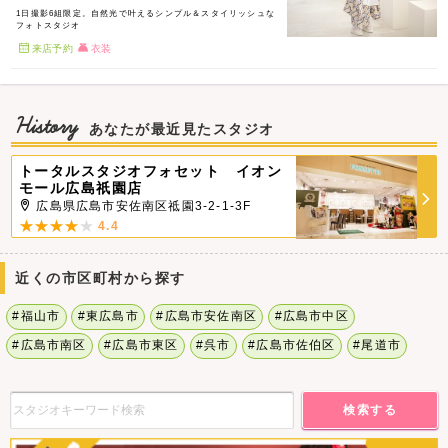
1日撮影6組限定。自然光で叶えるシンプル＆スタイリッシュな
フォトスタジオ
来店予約
衣装
History
あなたが最近見たスタジオ
トータルスタジオフォセット イオン
モール広島祇園店
広島県広島市安佐南区祗園3-2-1-3F
4.4
近くの市区町村から探す
#福山市
#東広島市
#広島市安佐南区
#広島市中区
#広島市南区
#広島市東区
#呉市
#広島市佐伯区
#尾道市
検索する