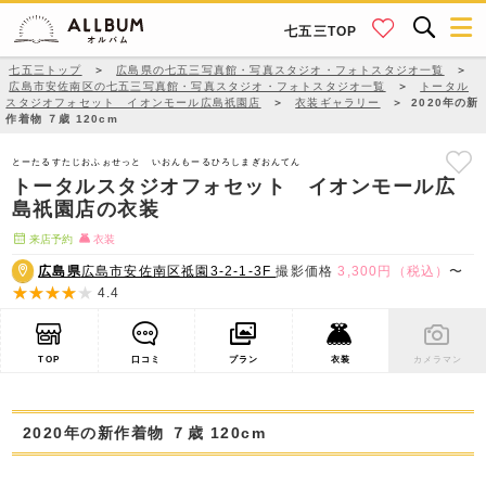
七五三TOP
七五三トップ
＞
広島県の七五三写真館・写真スタジオ・フォトスタジオ一覧
＞
広島市安佐南区の七五三写真館・写真スタジオ・フォトスタジオ一覧
＞
トータル
スタジオフォセット イオンモール広島祇園店
＞
衣装ギャラリー
＞
2020年の新
作着物 ７歳 120cm
とーたるすたじおふぉせっと いおんもーるひろしまぎおんてん
トータルスタジオフォセット イオンモール広
島祇園店の衣装
来店予約
衣装
広島県
広島市安佐南区祗園3-2-1-3F
撮影価格
3,300円（税込）
〜
4.4
TOP
口コミ
プラン
衣装
カメラマン
2020年の新作着物 ７歳 120cm