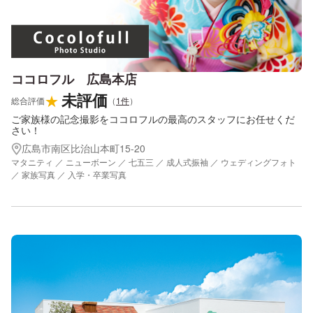
ココロフル 広島本店
未評価
★
総合評価
（
1
件
）
ご家族様の記念撮影をココロフルの最高のスタッフにお任せくだ
さい！
広島市南区比治山本町15-20
マタニティ ／ ニューボーン ／ 七五三 ／ 成人式振袖 ／ ウェディングフォト
／ 家族写真 ／ 入学・卒業写真