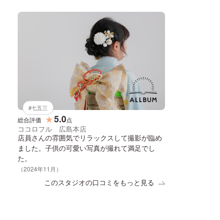
#
七五三
5.0
★
総合評価
点
ココロフル 広島本店
店員さんの雰囲気でリラックスして撮影が臨め
ました。子供の可愛い写真が撮れて満足でし
た。
（
2024
年
11
月）
このスタジオの口コミをもっと見る