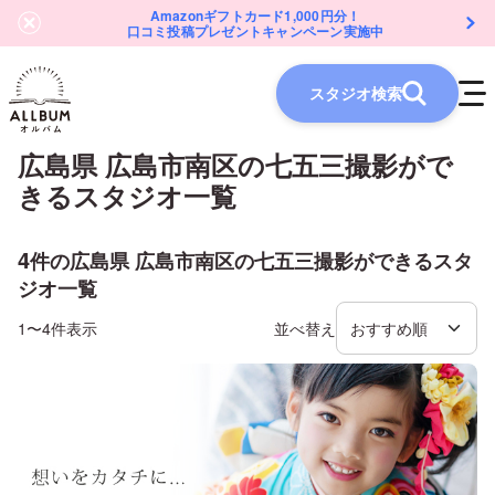
Amazonギフトカード1,000円分！
口コミ投稿プレゼントキャンペーン実施中
スタジオ検索
広島県 広島市南区
の
七五三
撮影がで
きるスタジオ一覧
4
件の
広島県 広島市南区
の
七五三
撮影ができるスタ
ジオ一覧
1〜4件表示
並べ替え