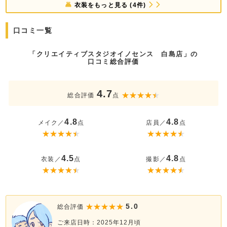
衣装をもっと見る (4件)
口コミ一覧
「クリエイティブスタジオイノセンス 白島店」の
口コミ総合評価
4.7
総合評価
点
4.8
4.8
メイク／
点
店員／
点
4.5
4.8
衣装／
点
撮影／
点
5.0
総合評価
ご来店日時：2025年12月頃