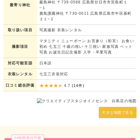
嚴島神社 〒739-0588 広島県廿日市市宮島町１
最寄り神社
−１
廣島護國神社 〒730-0011 広島県広島市中区基町
２１−２
取り扱い項目
写真撮影 衣装レンタル
マタニティ ニューボーン お宮参り（初宮） お食い
撮影項目
初め 七五三 十歳の祝い 十三祝い 家族写真 ペット
写真 お誕生日記念撮影 入学・卒業写真
対応可能言語
日本語
衣装レンタル
七五三衣装対応
口コミ総合評価
4.7
(
14
件)
大きな地図で見る
24時間受付可能