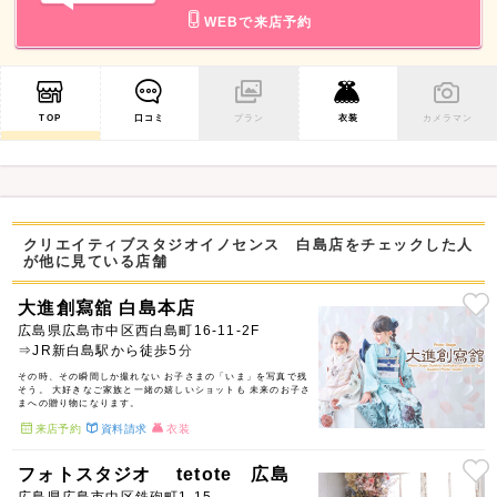
WEBで来店予約
TOP
口コミ
プラン
衣装
カメラマン
クリエイティブスタジオイノセンス 白島店をチェックした人
が他に見ている店舗
大進創寫舘 白島本店
広島県広島市中区西白島町16-11-2F
⇒JR新白島駅から徒歩5分
その時、その瞬間しか撮れない お子さまの「いま」を写真で残
そう。 大好きなご家族と一緒の嬉しいショットも 未来のお子さ
まへの贈り物になります。
来店予約
資料請求
衣装
フォトスタジオ tetote 広島
広島県広島市中区鉄砲町1-15