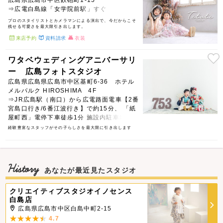
⇒広電白島線「女学院前駅」すぐ
プロのスタイリストとカメラマンによる演出で、今だからこそ
残せる可愛さを最大限引き出します。
来店予約
資料請求
衣装
ワタベウェディングアニバーサリ
ー 広島フォトスタジオ
広島県広島県広島市中区基町6-36 ホテル
メルパルク HIROSHIMA 4F
⇒JR広島駅（南口）から広電路面電車【2番
宮島口行き/6番江波行き】で約15分、 「紙
屋町西」電停下車徒歩1分 施設内駐車場有
新規お打合せは2階、衣裳合せは3階、撮影
経験豊富なスタッフがその子らしさを最大限に引き出します
のお客様は4階へお越しください
History
あなたが最近見たスタジオ
クリエイティブスタジオイノセンス
白島店
広島県広島市中区白島中町2-15
4.7