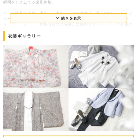
瞬間を引き立てる撮影体験。
ペット撮影も人気。七五三、赤ちゃん（お宮参り・百日記念）、ハーフ
続きを表示
バースデー、お誕生日、入園入学・卒園卒業、十歳の祝い、マタニテ
ィ、ポートレート・家族写真など各種記念撮影をオシャレに。写真館の
常識を覆し芸術的な空間のフォトスタジオ、記念写真の枠にとらわれな
いファッションフォト！
衣装ギャラリー