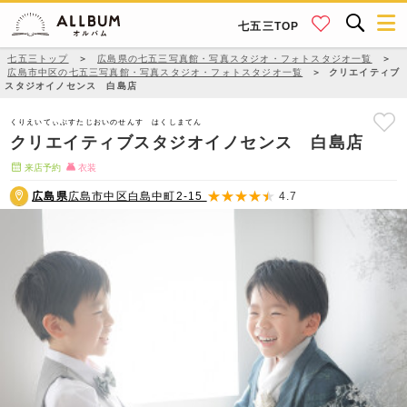
七五三TOP
七五三トップ
＞
広島県の七五三写真館・写真スタジオ・フォトスタジオ一覧
＞
広島市中区の七五三写真館・写真スタジオ・フォトスタジオ一覧
＞
クリエイティブ
スタジオイノセンス 白島店
くりえいてぃぶすたじおいのせんす はくしまてん
クリエイティブスタジオイノセンス 白島店
来店予約
衣装
広島県
広島市中区白島中町2-15
4.7