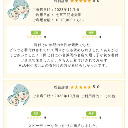
5.0
総合評価
ご来店日時：2023年11月頃
ご利用目的： 七五三記念撮影
ご利用金額： ¥110,000くらい
店員
撮影
★★★★★
5
★★★★★
5
着付けの年配の女性が素敵でした！
ビシッと着付けされていて周りからも褒められました！ありがと
うございました！！同じ日に小名浜岡小名店で甥っ子が袴を着付
けされて来ましたが、きちんと着付けされておらず
AEON小名浜店の着付けの方が素晴らしかったです。
5.0
総合評価
ご来店日時：2023年10月頃
ご利用目的： その他
店員
撮影
★★★★★
5
★★★★★
5
スピーディーな仕上がりに満足しました。