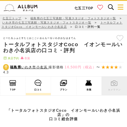
七五三TOP
七五三トップ
＞
福島県の七五三写真館・写真スタジオ・フォトスタジオ一覧
＞
いわき市の七五三写真館・写真スタジオ・フォトスタジオ一覧
＞
トータルフォト
スタジオCoco イオンモールいわき小名浜店
＞
口コミ・評判一覧
とーたるふぉとすたじおここいおんもーるいわきおなはまてん
トータルフォトスタジオCoco イオンモールい
わき小名浜店の口コミ・評判
来店予約
衣装
福島県
いわき市小名浜
撮影価格
16,500円（税込）
〜
4.3
TOP
口コミ
プラン
衣装
カメラマン
「トータルフォトスタジオCoco イオンモールいわき小名浜
店」の
口コミ総合評価