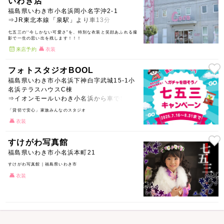
いわき店
福島県いわき市小名浜岡小名字沖2-1
⇒JR東北本線「泉駅」より車13分
七五三の‘‘今しかない可愛さ”を、特別な衣装と笑顔あふれる撮
影で一生の思い出を残します！！！
来店予約
衣装
フォトスタジオBOOL
福島県いわき市小名浜下神白字武城15-1小
名浜テラスハウスC棟
⇒イオンモールいわき小名浜から車で5分
「貸切で安心」家族みんなのスタジオ
衣装
すけがわ写真館
福島県いわき市小名浜本町21
すけがわ写真館｜福島県いわき市
衣装