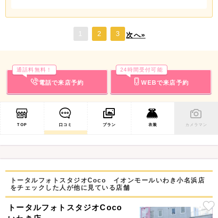
1
2
3
次へ»
通話料無料！
24時間受付可能
電話で来店予約
WEBで来店予約
TOP
口コミ
プラン
衣装
カメラマン
トータルフォトスタジオCoco イオンモールいわき小名浜店
をチェックした人が他に見ている店舗
トータルフォトスタジオCoco