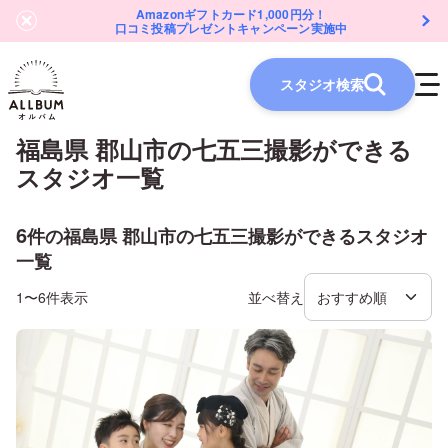
Amazonギフトカード1,000円分！
口コミ投稿プレゼントキャンペーン実施中
スタジオ検索
福島県 郡山市
の
七五三
撮影ができる
スタジオ一覧
6
件の
福島県 郡山市
の
七五三
撮影ができるスタジオ
一覧
1〜6件表示
並べ替え