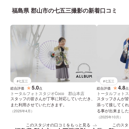
福島県 郡山市
の
七五三
撮影の新着口コミ
#
七五三
#
七五三
5.0
4.8
★
★
総合評価
点
総合評価
点
トータルフォトスタジオCoco 郡山本店
トータルフォトス
スタッフの皆さんが丁寧に対応していただき、
スタッフさんが皆
また利用させていただきます。
添って接してくれ
る事が出来ました
（
2026
年
4
月）
らえて娘も嬉しそ
（
2025
年
10
月）
このスタジオの口コミをもっと見る
このスタ