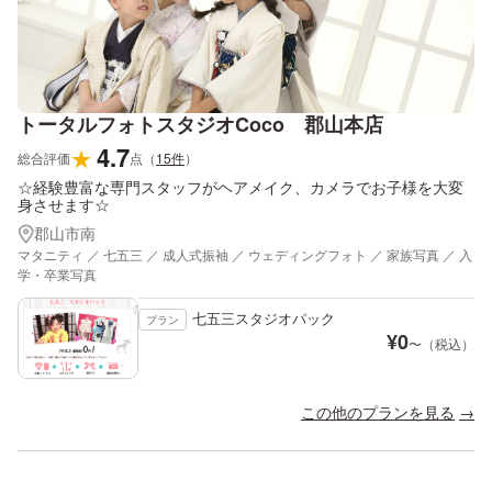
トータルフォトスタジオCoco 郡山本店
4.7
★
総合評価
点
（
15
件
）
☆経験豊富な専門スタッフがヘアメイク、カメラでお子様を大変
身させます☆
郡山市南
マタニティ ／ 七五三 ／ 成人式振袖 ／ ウェディングフォト ／ 家族写真 ／ 入
学・卒業写真
七五三スタジオパック
プラン
¥
0
〜（税込）
この他のプランを見る