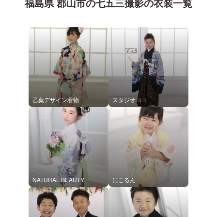
福島県 郡山市
の
七五三
撮影の衣装一覧
乙葉デザイン着物
スタジオココ
NATURAL BEAUTY
にこるん