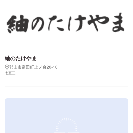
紬のたけやま
郡山市富田町上ノ台20-10
七五三