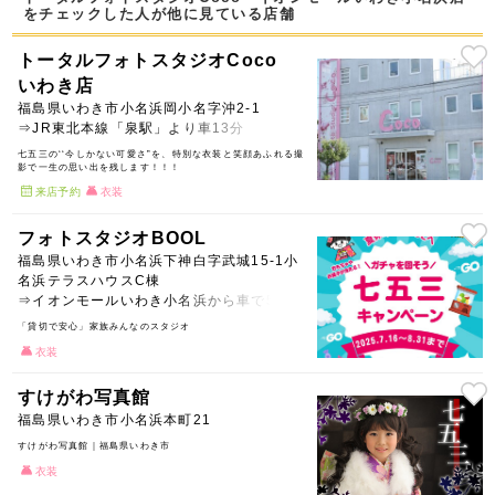
をチェックした人が他に見ている店舗
トータルフォトスタジオCoco
いわき店
福島県いわき市小名浜岡小名字沖2-1
⇒JR東北本線「泉駅」より車13分
七五三の‘‘今しかない可愛さ”を、特別な衣装と笑顔あふれる撮
影で一生の思い出を残します！！！
来店予約
衣装
フォトスタジオBOOL
福島県いわき市小名浜下神白字武城15-1小
名浜テラスハウスC棟
⇒イオンモールいわき小名浜から車で5分
「貸切で安心」家族みんなのスタジオ
衣装
すけがわ写真館
福島県いわき市小名浜本町21
すけがわ写真館｜福島県いわき市
衣装