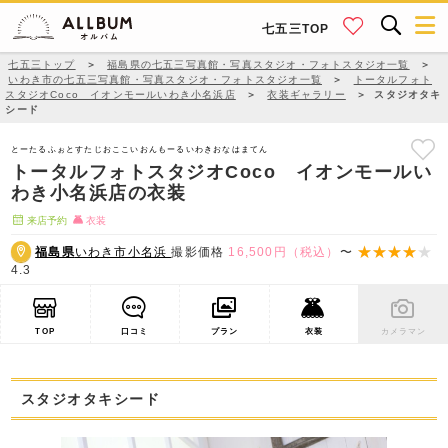
七五三TOP
七五三トップ
＞
福島県の七五三写真館・写真スタジオ・フォトスタジオ一覧
＞
いわき市の七五三写真館・写真スタジオ・フォトスタジオ一覧
＞
トータルフォト
スタジオCoco イオンモールいわき小名浜店
＞
衣装ギャラリー
＞
スタジオタキ
シード
とーたるふぉとすたじおここいおんもーるいわきおなはまてん
トータルフォトスタジオCoco イオンモールい
わき小名浜店の衣装
来店予約
衣装
福島県
いわき市小名浜
撮影価格
16,500円（税込）
〜
4.3
TOP
口コミ
プラン
衣装
カメラマン
スタジオタキシード