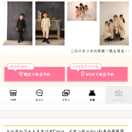
このスタジオの衣装一覧を見る
通話料無料！
24時間受付可能
電話で来店予約
WEBで来店予約
TOP
口コミ
プラン
衣装
カメラマン
トータルフォトスタジオCoco イオンモールいわき小名浜店