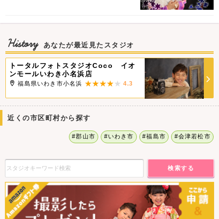
History
あなたが最近見たスタジオ
トータルフォトスタジオCoco イオ
ンモールいわき小名浜店
福島県いわき市小名浜
4.3
近くの市区町村から探す
#郡山市
#いわき市
#福島市
#会津若松市
検索する