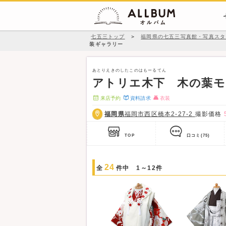
七五三トップ
＞
福岡県の七五三写真館・写真スタ
装ギャラリー
あとりえきのしたこのはもーるてん
アトリエ木下 木の葉モ
来店予約
資料請求
衣装
福岡県
福岡市西区橋本2-27-2
撮影価格
TOP
口コミ
(75)
24
全
件中 1～12件