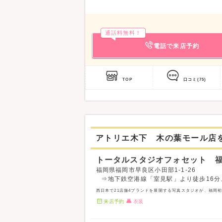
通話料無料！
電話で来店予約
TOP
口コミ
(75)
アトリエ木下 木の葉モール店
トータルスタジオフォセット 
福岡県福岡市早良区小田部1-1-26
⇒地下鉄空港線「室見駅」より徒歩16分
西日本で21店舗4ブランドを展開する写真スタジオが、福岡
来店予約
衣装