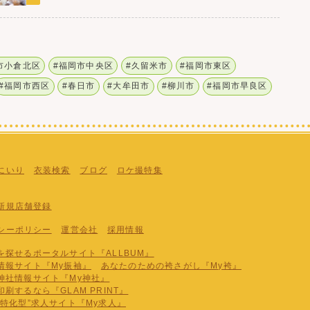
市小倉北区
#福岡市中央区
#久留米市
#福岡市東区
#福岡市西区
#春日市
#大牟田市
#柳川市
#福岡市早良区
にいり
衣装検索
ブログ
ロケ撮特集
新規店舗登録
シーポリシー
運営会社
採用情報
探せるポータルサイト『ALLBUM』
情報サイト『My振袖』
あなたのための袴さがし『My袴』
神社情報サイト『My神社』
刷するなら『GLAM PRINT』
特化型”求人サイト『My求人』