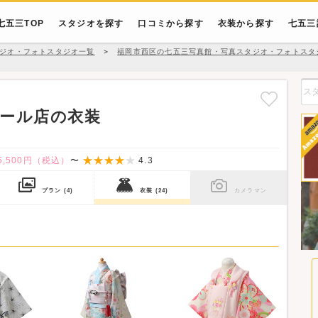
七五三TOP
スタジオを探す
口コミから探す
衣装から探す
七五三
ジオ・フォトスタジオ一覧
＞
福岡市西区の七五三写真館・写真スタジオ・フォトスタ
ール店の衣装
5,500円（税込）
〜
4.3
プラン
(4)
衣装
(24)
カメラマン