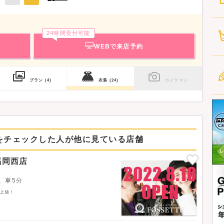
24時間受付可能
WEBで来店予約
プラン
(4)
衣装
(24)
カメラマン
をチェックした人が他に見ている店舗
福岡西店
、車5分
初上陸！