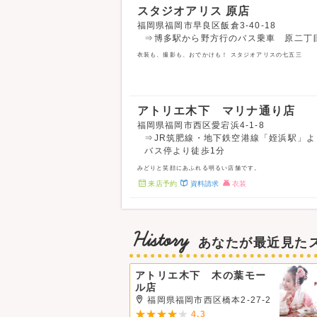
スタジオアリス 原店
福岡県福岡市早良区飯倉3-40-18
⇒博多駅から野方行のバス乗車 原二丁
衣装も、撮影も、おでかけも！ スタジオアリスの七五三
アトリエ木下 マリナ通り店
福岡県福岡市西区愛宕浜4-1-8
⇒JR筑肥線・地下鉄空港線「姪浜駅」よ
バス停より徒歩1分
みどりと笑顔にあふれる明るい店舗です。
来店予約
資料請求
衣装
History
あなたが最近見た
アトリエ木下 木の葉モー
ル店
福岡県福岡市西区橋本2-27-2
4.3