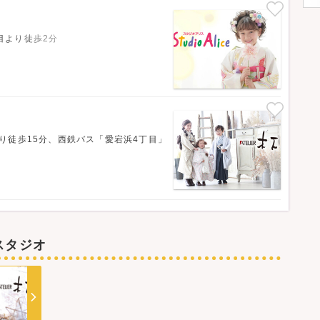
目より徒歩2分
り徒歩15分、西鉄バス「愛宕浜4丁目」
スタジオ