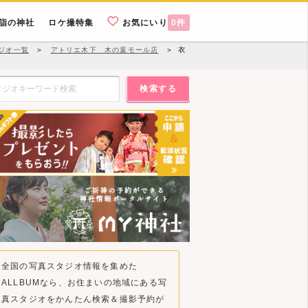
詣の神社
ロケ撮特集
お気にいり
0
件
ジオ一覧
＞
アトリエ木下 木の葉モール店
＞
衣
検索する
全国の写真スタジオ情報を集めた
ALLBUMなら、お住まいの地域にある写
真スタジオをかんたん検索＆撮影予約が