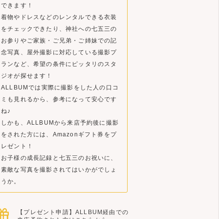
できます！
着物やドレスなどのレンタルできる衣装
をチェックできたり、神社への七五三の
お参りやご家族・ご兄弟・ご姉妹での記
念写真、屋外撮影に対応している撮影プ
ランなど、希望の条件にピッタリのスタ
ジオが探せます！
ALLBUMでは実際に撮影をした人の口コ
ミも見れるから、参考になって安心です
ね♪
しかも、ALLBUMから来店予約後に撮影
をされた方には、Amazonギフト券をプ
レゼント！
お子様の成長記録と七五三のお祝いに、
素敵な写真を撮影されてはいかがでしょ
うか。
【プレゼント申請】ALLBUM経由での