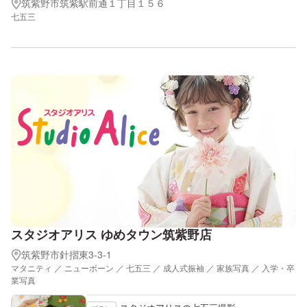
筑紫野市筑紫駅前通１丁目１５６
七五三
スタジオアリス ゆめタウン筑紫野店
筑紫野市針摺東3-3-1
マタニティ ／ ニューボーン ／ 七五三 ／ 成人式振袖 ／ 家族写真 ／ 入学・卒
業写真