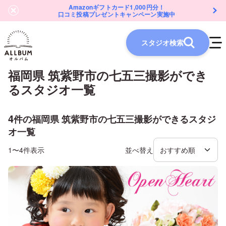
Amazonギフトカード1,000円分！
口コミ投稿プレゼントキャンペーン実施中
スタジオ検索
福岡県 筑紫野市
の
七五三
撮影ができ
るスタジオ一覧
4
件の
福岡県 筑紫野市
の
七五三
撮影ができるスタジ
オ一覧
1〜4件表示
並べ替え