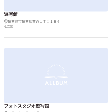
遊写館
筑紫野市筑紫駅前通１丁目１５６
七五三
フォトスタジオ遊写館