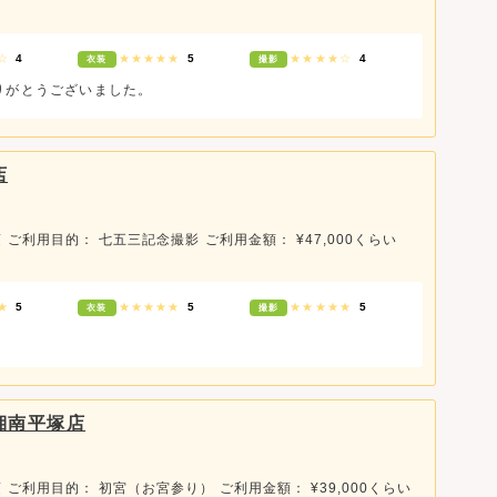
★☆
4
★★★★★
5
★★★★☆
4
衣装
撮影
りがとうございました。
店
頃
ご利用目的： 七五三記念撮影
ご利用金額： ¥47,000くらい
★★
5
★★★★★
5
★★★★★
5
衣装
撮影
と湘南平塚店
頃
ご利用目的： 初宮（お宮参り）
ご利用金額： ¥39,000くらい