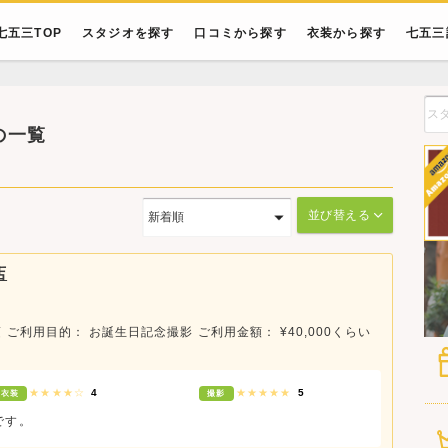
七五三TOP
スタジオを探す
口コミから探す
衣装から探す
七五三
の一覧
並び替える
店
頃
ご利用目的： お誕生日記念撮影
ご利用金額： ¥40,000くらい
★★★★☆
4
★★★★★
5
衣装
撮影
です。