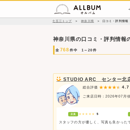
七五三トップ
＞
神奈川県
＞
口コミ・評判情報
神奈川県の口コミ・評判情報
768
全
件中 1～20件
STUDIO ARC センター北
4.7
総合評価
ご来店日時：2026年07月
★★★★★
5
店員
スタッフの方が優しく、写真も良かった