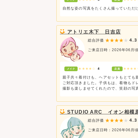
自然な姿の写真をたくさん撮っていただ
アトリエ木下 日吉店
4.3
総合評価
ご来店日時：2026年06月
★★★★☆
4
★★★
メイク
店員
親子共々着付けも、ヘアセットもとても
ご対応頂きました。子供もは、着物もド
撮影も楽しませてくれたので、笑顔の写
STUDIO ARC イオン相模
4.3
総合評価
ご来店日時：2026年06月