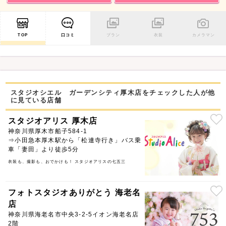
TOP
口コミ
プラン
衣装
カメラマン
スタジオシエル ガーデンシティ厚木店をチェックした人が他
に見ている店舗
スタジオアリス 厚木店
神奈川県厚木市船子584-1
⇒小田急本厚木駅から「松連寺行き」バス乗
車「妻田」より徒歩5分
衣装も、撮影も、おでかけも！ スタジオアリスの七五三
フォトスタジオありがとう 海老名
店
神奈川県海老名市中央3-2-5イオン海老名店
2階