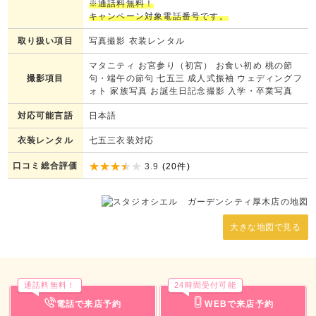
※通話料無料！
キャンペーン対象電話番号です。
取り扱い項目
写真撮影 衣装レンタル
マタニティ お宮参り（初宮） お食い初め 桃の節
撮影項目
句・端午の節句 七五三 成人式振袖 ウェディングフ
ォト 家族写真 お誕生日記念撮影 入学・卒業写真
対応可能言語
日本語
衣装レンタル
七五三衣装対応
口コミ総合評価
3.9
(
20
件)
大きな地図で見る
通話料無料！
24時間受付可能
電話で来店予約
WEBで来店予約