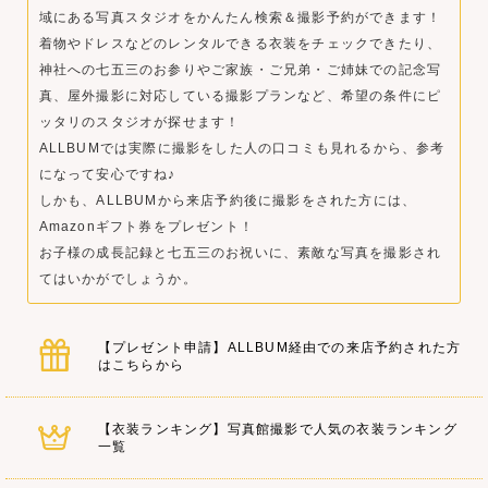
域にある写真スタジオをかんたん検索＆撮影予約ができます！
着物やドレスなどのレンタルできる衣装をチェックできたり、
神社への七五三のお参りやご家族・ご兄弟・ご姉妹での記念写
真、屋外撮影に対応している撮影プランなど、希望の条件にピ
ッタリのスタジオが探せます！
ALLBUMでは実際に撮影をした人の口コミも見れるから、参考
になって安心ですね♪
しかも、ALLBUMから来店予約後に撮影をされた方には、
Amazonギフト券をプレゼント！
お子様の成長記録と七五三のお祝いに、素敵な写真を撮影され
てはいかがでしょうか。
【プレゼント申請】ALLBUM経由での来店予約された方
はこちらから
【衣装ランキング】写真館撮影で人気の衣装ランキング
一覧