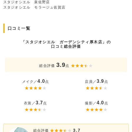
スタジオシエル 泉佐野店
スタジオシエル モラージュ佐賀店
口コミ一覧
「スタジオシエル ガーデンシティ厚木店」の
口コミ総合評価
3.9
総合評価
点
4.0
3.9
メイク／
点
店員／
点
3.7
4.0
衣装／
点
撮影／
点
3.7
総合評価