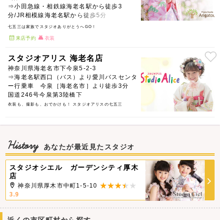
⇒小田急線・相鉄線海老名駅から徒歩3
分/JR相模線海老名駅から徒歩5分
七五三は家族でスタジオありがとうへGO！
来店予約
衣装
スタジオアリス 海老名店
神奈川県海老名市下今泉5-2-3
⇒海老名駅西口（バス）より愛川バスセンタ
ー行乗車 今泉［海老名市］より徒歩3分
国道246号今泉第3陸橋下
衣装も、撮影も、おでかけも！ スタジオアリスの七五三
History
あなたが最近見たスタジオ
スタジオシエル ガーデンシティ厚木
店
神奈川県厚木市中町1-5-10
3.9