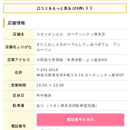
口コミをもっと見る (20件)
店舗情報
店舗名
スタジオシエル ガーデンシティ厚木店
すたじおしえるがーでんしてぃあつぎてん アン
店舗名ふりがな
ルージュ
交通アクセス
小田急小田原線「本厚木駅」より徒歩8分
〒243-0018
住所
神奈川県厚木市中町1-5-10 ガーデンシティ厚木5F
営業時間
10:00
〜
20:00
定休日
年中無休
駐車場
あり （イオン厚木店内駐車場完備）
電話番号を表示
電話番号