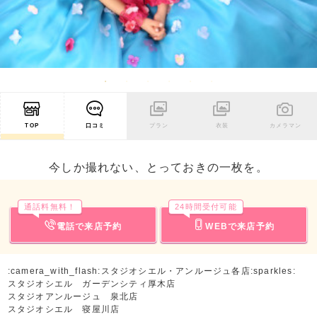
TOP
口コミ
プラン
衣装
カメラマン
今しか撮れない、とっておきの一枚を。
通話料無料！
24時間受付可能
電話で来店予約
WEBで来店予約
:camera_with_flash:スタジオシエル・アンルージュ各店:sparkles:
スタジオシエル ガーデンシティ厚木店
スタジオアンルージュ 泉北店
スタジオシエル 寝屋川店