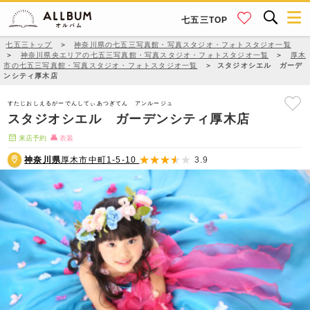
七五三TOP
七五三トップ
＞
神奈川県の七五三写真館・写真スタジオ・フォトスタジオ一覧
＞
神奈川県央エリアの七五三写真館・写真スタジオ・フォトスタジオ一覧
＞
厚木
市の七五三写真館・写真スタジオ・フォトスタジオ一覧
＞
スタジオシエル ガーデ
ンシティ厚木店
すたじおしえるがーでんしてぃあつぎてん アンルージュ
スタジオシエル ガーデンシティ厚木店
来店予約
衣装
神奈川県
厚木市中町1-5-10
3.9