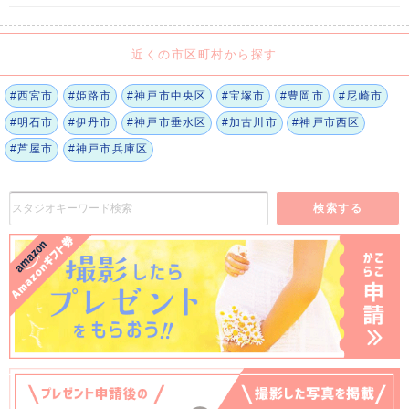
近くの市区町村から探す
#西宮市
#姫路市
#神戸市中央区
#宝塚市
#豊岡市
#尼崎市
#明石市
#伊丹市
#神戸市垂水区
#加古川市
#神戸市西区
#芦屋市
#神戸市兵庫区
検索する