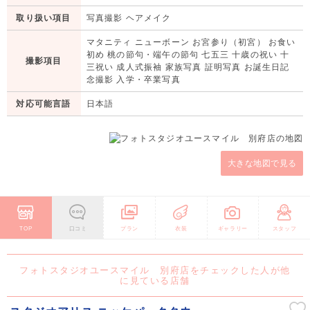
取り扱い項目
写真撮影 ヘアメイク
マタニティ ニューボーン お宮参り（初宮） お食い
初め 桃の節句・端午の節句 七五三 十歳の祝い 十
撮影項目
三祝い 成人式振袖 家族写真 証明写真 お誕生日記
念撮影 入学・卒業写真
対応可能言語
日本語
大きな地図で見る
TOP
口コミ
プラン
衣装
ギャラリー
スタッフ
フォトスタジオユースマイル 別府店をチェックした人が他
に見ている店舗