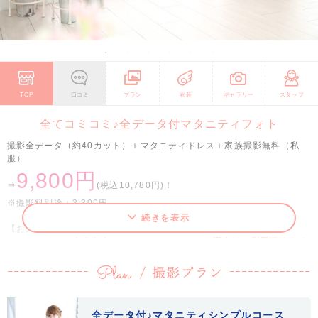
TOP
口コミ
プラン
衣装
ギャラリー
スタッフ
全てコミコミ♪全データ付マタニティフォト
撮影全データ（約40カット）＋マタニティドレス＋家族撮影無料（私
服）
9,800円
⇒
(税込10,780円)！
※撮影料別途＋3,300円
続きを表示
【お支払い方法について】
ユースマイルは全店完全キャッシュレスのため、
現金はご利用頂けませ
ん。
クレジットカード・PayPay・電子マネーなどがご利用頂けます。
全データ付♪マタニティシンプルコース