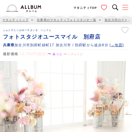
マタニティTOP
マタニティトップ
＞
兵庫県のマタニティフォトスタジオ一覧
＞
加古川市のマタニ
ふぉとすたじおゆーすまいる べふてん
フォトスタジオユースマイル 別府店
兵庫県
加古川市別府町緑町17 加古川市 / 別府駅から徒歩8分
[→地図]
撮影価格
10,780円(税込)
〜
衣装
ヘアメイク