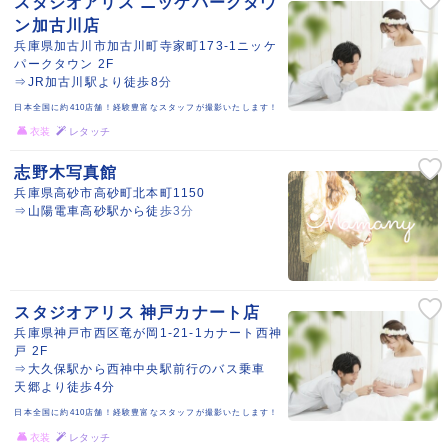
スタジオアリス ニッケパークタウ
ン加古川店
兵庫県加古川市加古川町寺家町173-1ニッケ
パークタウン 2F
⇒JR加古川駅より徒歩8分
日本全国に約410店舗！経験豊富なスタッフが撮影いたします！
衣装
レタッチ
志野木写真館
兵庫県高砂市高砂町北本町1150
⇒山陽電車高砂駅から徒歩3分
スタジオアリス 神戸カナート店
兵庫県神戸市西区竜が岡1-21-1カナート西神
戸 2F
⇒大久保駅から西神中央駅前行のバス乗車
天郷より徒歩4分
日本全国に約410店舗！経験豊富なスタッフが撮影いたします！
衣装
レタッチ