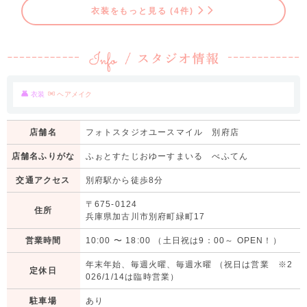
衣装をもっと見る (4件)
衣装
ヘアメイク
店舗名
フォトスタジオユースマイル 別府店
店舗名ふりがな
ふぉとすたじおゆーすまいる べふてん
交通アクセス
別府駅から徒歩8分
〒675-0124
住所
兵庫県加古川市別府町緑町17
営業時間
10:00
〜
18:00
（土日祝は9：00～ OPEN！）
年末年始、毎週火曜、毎週水曜 （祝日は営業 ※2
定休日
026/1/14は臨時営業）
駐車場
あり