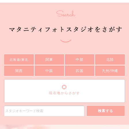
関東
中部
北陸
北海道/東北
関西
中国
四国
九州/沖縄
現在地からさがす
検索する