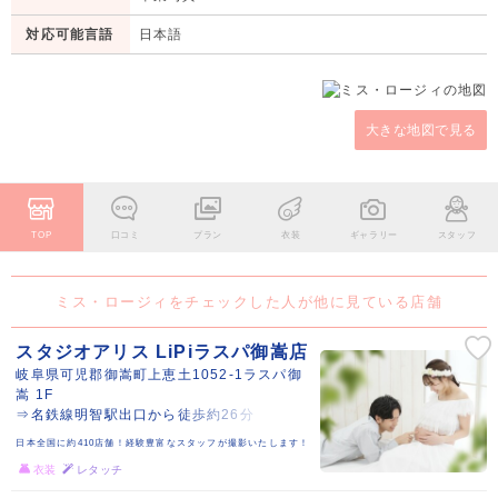
対応可能言語
日本語
大きな地図で見る
TOP
口コミ
プラン
衣装
ギャラリー
スタッフ
ミス・ロージィをチェックした人が他に見ている店舗
スタジオアリス LiPiラスパ御嵩店
岐阜県可児郡御嵩町上恵土1052-1ラスパ御
嵩 1F
⇒名鉄線明智駅出口から徒歩約26分
日本全国に約410店舗！経験豊富なスタッフが撮影いたします！
衣装
レタッチ