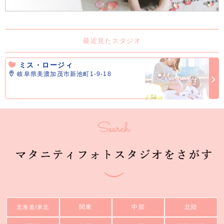
最近見たスタジオ
ミス・ロージィ
岐阜県美濃加茂市新池町1-9-18
関東
中部
北陸
北海道/東北