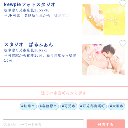
kewpieフォトスタジオ
岐阜県可児市広見2359-36
⇒JR可児 名鉄新可児から 徒歩で15分
スタジオ ぱるふぁん
岐阜県可児市広見2062-1
⇒可児駅から徒歩16分、新可児駅から徒歩
16分
近くの市区町村から探す
#岐阜市
#各務原市
#可児市
#可児郡御嵩町
#大垣市
検索する