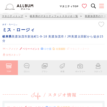
マタニティTOP
マタニティトップ
＞
岐阜県のマタニティフォトスタジオ一覧
＞
美濃加茂市のマタ
みす・ろーじぃ
ミス・ロージィ
岐阜県
美濃加茂市新池町1-9-18 美濃加茂市 / JR美濃太田駅から徒歩15
分
ヘアメイク
ベリーペイント
ロケ撮
出張撮影
マタニティヌード
女性スタッフ
TOP
口コミ
プラン
衣装
ギャラリー
スタッフ