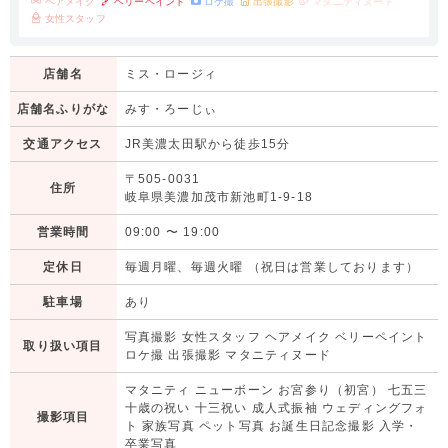
ヘアメイク
ベリーペイント
ロケ撮
出張撮影
マタニティヌード
女性スタッフ
店舗名
ミス・ロージィ
店舗名ふりがな
みす・ろーじぃ
交通アクセス
JR美濃太田駅から徒歩15分
〒505-0031
住所
岐阜県美濃加茂市新池町1-9-18
営業時間
09:00
〜
19:00
定休日
毎週月曜、毎週火曜 （祝日は営業しております）
駐車場
あり
写真撮影 女性スタッフ ヘアメイク ベリーペイント
取り扱い項目
ロケ撮 出張撮影 マタニティヌード
マタニティ ニューボーン お宮参り（初宮） 七五三
十歳の祝い 十三祝い 成人式振袖 ウェディングフォ
撮影項目
ト 家族写真 ペット写真 お誕生日記念撮影 入学・
卒業写真