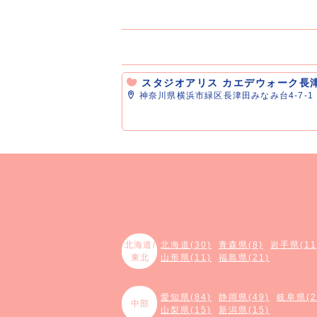
スタジオアリス カエデウォーク長
神奈川県横浜市緑区長津田みなみ台4-7-1
北海道/
北海道(30)
青森県(8)
岩手県(11
東北
山形県(11)
福島県(21)
愛知県(84)
静岡県(49)
岐阜県(2
中部
山梨県(15)
新潟県(15)