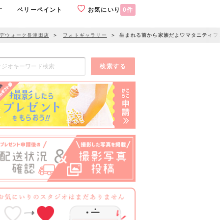
す
ベリーペイント
お気にいり
0
件
エデウォーク長津田店
＞
フォトギャラリー
＞
生まれる前から家族だよ♡マタニティフ
検索する