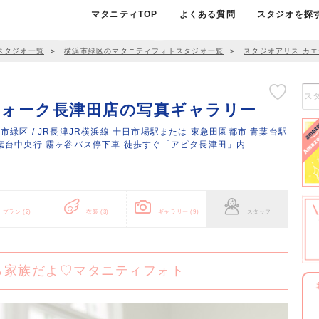
マタニティTOP
よくある質問
スタジオを探
スタジオ一覧
＞
横浜市緑区のマタニティフォトスタジオ一覧
＞
スタジオアリス カ
ウォーク長津田店の写真ギャラリー
浜市緑区 / JR長津JR横浜線 十日市場駅または 東急田園都市 青葉台駅
若葉台中央行 霧ヶ谷バス停下車 徒歩すぐ「アピタ長津田」内
プラン
(2)
衣装
(3)
ギャラリー
(9)
スタッフ
ら家族だよ♡マタニティフォト