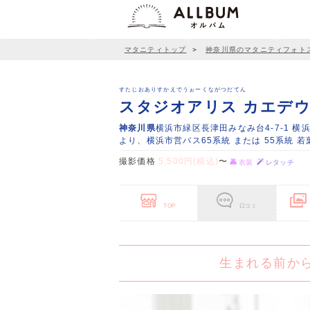
マタニティトップ
＞
神奈川県のマタニティフォト
すたじおありすかえでうぉーくながつだてん
スタジオアリス カエデ
神奈川県
横浜市緑区長津田みなみ台4-7-1 横
より、横浜市営バス65系統 または 55系統 
撮影価格
5,500円(税込)
〜
衣装
レタッチ
TOP
口コミ
生まれる前か