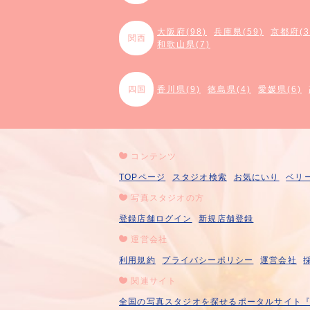
大阪府(98)
兵庫県(59)
京都府(3
関西
和歌山県(7)
四国
香川県(9)
徳島県(4)
愛媛県(6)
コンテンツ
TOPページ
スタジオ検索
お気にいり
ベリ
写真スタジオの方
登録店舗ログイン
新規店舗登録
運営会社
利用規約
プライバシーポリシー
運営会社
関連サイト
全国の写真スタジオを探せるポータルサイト『A