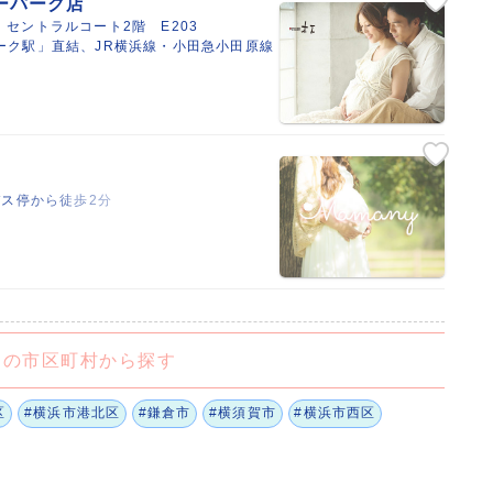
ーパーク店
 セントラルコート2階 E203
ーク駅」直結、JR横浜線・小田急小田原線
バス停から徒歩2分
くの市区町村から探す
区
#横浜市港北区
#鎌倉市
#横須賀市
#横浜市西区