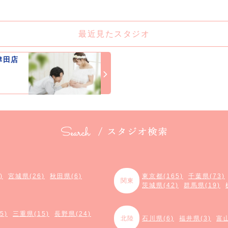
最近見たスタジオ
津田店
)
宮城県(26)
秋田県(6)
東京都(165)
千葉県(73)
関東
茨城県(42)
群馬県(19)
5)
三重県(15)
長野県(24)
北陸
石川県(6)
福井県(3)
富山