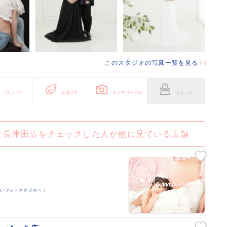
このスタジオの写真一覧を見る
プラン
(2)
衣装
(3)
ギャラリー
(9)
スタッフ
ク長津田店をチェックした人が他に見ている店舗
愛いフォトスタジオへ！