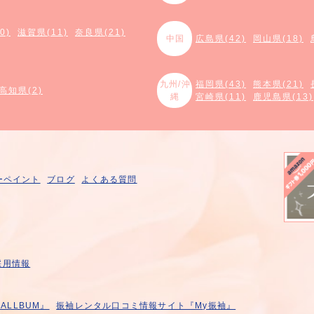
0)
滋賀県(11)
奈良県(21)
中国
広島県(42)
岡山県(18)
九州/沖
福岡県(43)
熊本県(21)
高知県(2)
縄
宮崎県(11)
鹿児島県(13)
ーペイント
ブログ
よくある質問
採用情報
LLBUM』
振袖レンタル口コミ情報サイト『My振袖』