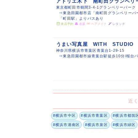
アトリエ木下 南町田グランベリ
東京都町田市鶴間3-4-1グランベリーパーク
⇒東急田園都市店「南町田グランベリーパ
「町田駅」よりバスあり
来店予約
衣装
ヘアメイク
レタッチ
うまい写真屋 WITH STUDIO
神奈川県横浜市青葉区青葉台1-29-15
⇒東急田園都市線青葉台駅徒歩10分/桜台
近
#横浜市中区
#横浜市青葉区
#横浜市都筑
#横浜市港南区
#横浜市泉区
#横浜市緑区