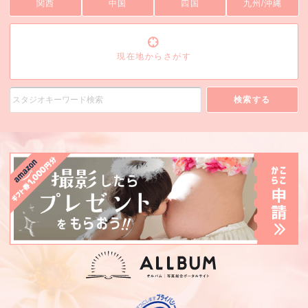
関西
中国
四国
九州/沖縄
現在地からさがす
検索する