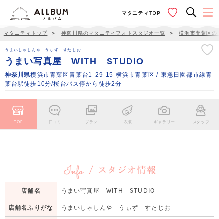
マタニティTOP
マタニティトップ
＞
神奈川県のマタニティフォトスタジオ一覧
＞
横浜市青葉区の
うまいしゃしんや うぃず すたじお
うまい写真屋 WITH STUDIO
神奈川県
横浜市青葉区青葉台1-29-15 横浜市青葉区 / 東急田園都市線青
葉台駅徒歩10分/桜台バス停から徒歩2分
TOP
口コミ
プラン
衣装
ギャラリー
スタッフ
店舗名
うまい写真屋 WITH STUDIO
店舗名ふりがな
うまいしゃしんや うぃず すたじお