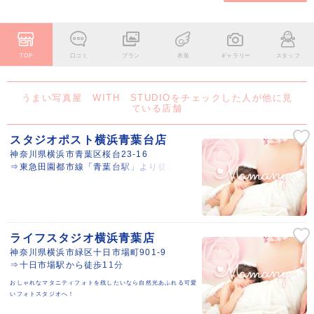
TOP
口コミ
プラン
衣装
ギャラリー
スタッフ
うまい写真屋 WITH STUDIOをチェックした人が他に見
ている店舗
スタジオポスト横浜青葉台店
神奈川県横浜市青葉区桜台23-16
⇒東急田園都市線「青葉台駅」より徒歩15分
ライフスタジオ横浜青葉店
神奈川県横浜市緑区十日市場町901-9
⇒十日市場駅から徒歩11分
おしゃれなマタニティフォトを残したいなら自然光あふれる可愛
いフォトスタジオへ！