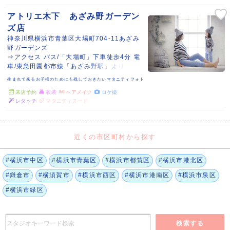
アトリエ木下 あざみ野ガーデン
ズ店
神奈川県横浜市青葉区大場町704-11あざみ
野ガーデンズ
⇒アクセス バス/「大場町」下車徒歩4分 電
車/東急田園都市線「あざみ野駅」より20分
生まれて来るお子様のためにも残しておきたいマタニティフォト
来店予約
衣装
ヘアメイク
ロケ撮
レタッチ
マタニティヌード
近くの市区町村から探す
#横浜市中区
#横浜市青葉区
#横浜市都筑区
#横浜市港北区
#鎌倉市
#横須賀市
#横浜市西区
#横浜市港南区
#横浜市泉区
#横浜市緑区
検索する