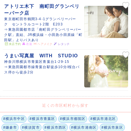
アトリエ木下 南町田グランベリ
ーパーク店
東京都町田市鶴間3-4-1グランベリーパー
ク セントラルコート2階 E203
⇒東急田園都市店「南町田グランベリーパー
ク駅」直結、JR横浜線・小田急小田原線「町
田駅」よりバスあり
来店予約
衣装
ヘアメイク
レタッチ
うまい写真屋 WITH STUDIO
神奈川県横浜市青葉区青葉台1-29-15
⇒東急田園都市線青葉台駅徒歩10分/桜台バ
ス停から徒歩2分
近くの市区町村から探す
#横浜市中区
#横浜市青葉区
#横浜市都筑区
#横浜市港北区
#鎌倉市
#横須賀市
#横浜市西区
#横浜市港南区
#横浜市泉区