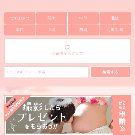
関東
中部
北陸
北海道/東北
関西
中国
四国
九州/沖縄
現在地からさがす
検索する