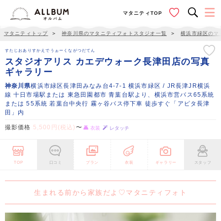
マタニティTOP
マタニティトップ
＞
神奈川県のマタニティフォトスタジオ一覧
＞
横浜市緑区のマ
すたじおありすかえでうぉーくながつだてん
スタジオアリス カエデウォーク長津田店の写真
ギャラリー
神奈川県
横浜市緑区長津田みなみ台4-7-1 横浜市緑区 / JR長津JR横浜
線 十日市場駅または 東急田園都市 青葉台駅より、横浜市営バス65系統
または 55系統 若葉台中央行 霧ヶ谷バス停下車 徒歩すぐ「アピタ長津
田」内
撮影価格
5,500円(税込)
〜
衣装
レタッチ
TOP
口コミ
プラン
衣装
ギャラリー
スタッフ
生まれる前から家族だよ♡マタニティフォト