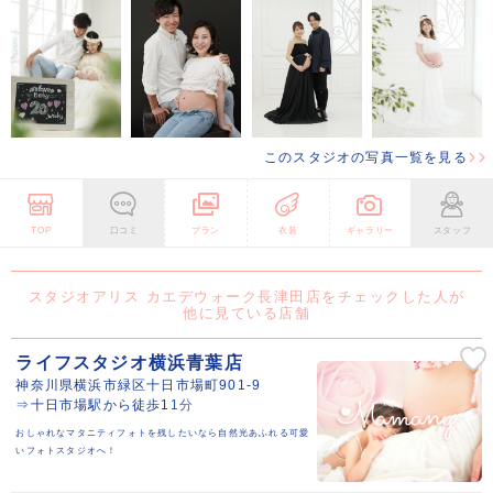
このスタジオの写真一覧を見る
TOP
口コミ
プラン
衣装
ギャラリー
スタッフ
スタジオアリス カエデウォーク長津田店をチェックした人が
他に見ている店舗
ライフスタジオ横浜青葉店
神奈川県横浜市緑区十日市場町901-9
⇒十日市場駅から徒歩11分
おしゃれなマタニティフォトを残したいなら自然光あふれる可愛
いフォトスタジオへ！