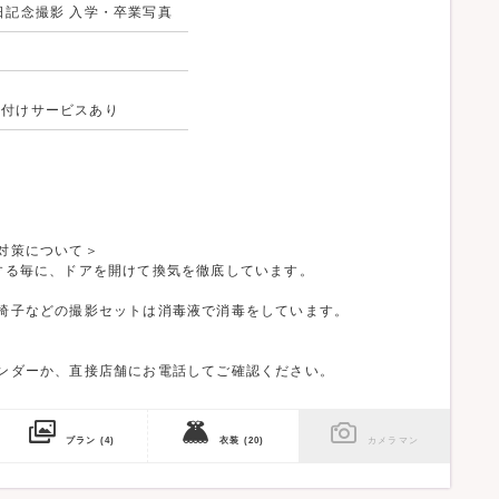
日記念撮影 入学・卒業写真
着付けサービスあり
対策について＞
する毎に、ドアを開けて換気を徹底しています。
椅子などの撮影セットは消毒液で消毒をしています。
ンダーか、直接店舗にお電話してご確認ください。
プラン
(4)
衣装
(20)
カメラマン