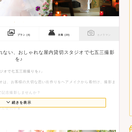
プラン
(4)
衣装
(20)
カメラマン
されない、おしゃれな屋内貸切スタジオで七五三撮影
を♪
ジオで七五三前撮りを♪」
ジオは、お客様の大切な思い出作りをヘアメイクから着付け、撮影ま
で記念撮影しませんか？
続きを表示
タル受付中★
トク！