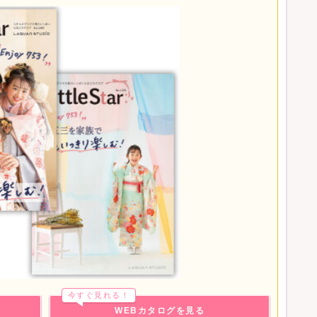
ースは除く）
ライトコースは除く）
円)
料！
,500円)
【全日無料！】
ースは除く）
or L版写真1枚プレゼント
全データ＆写真集コースのみ）
今すぐ見れる！
 誕生日（ライトコースは除く）
WEBカタログを見る
（撮影全データコース以上）