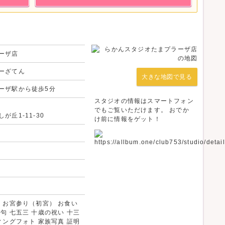
いただきます。必ずご予約ください。
かんスタジオHPのWEB予約フォームよりお申し込みください。
ーザ店
ーざてん
大きな地図で見る
ーザ駅から徒歩5分
スタジオの情報はスマートフォン
でもご覧いただけます。 おでか
丘1-11-30
け前に情報をゲット！
 お宮参り（初宮） お食い
句 七五三 十歳の祝い 十三
ィングフォト 家族写真 証明