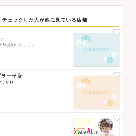
をチェックした人が他に見ている店舗
07
で出張撮影いたします。
まプラーザ店
プラザ1F