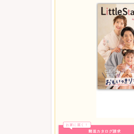
オリジナル動画も付いておトクです♪
→各コース詳細はらかんスタジオHPへ♪
【2026年度七五三14大特典！】
※コースによって内容が異なります
1. 撮影 [個室スタジオでたくさん撮影]
2. 衣装
3. 着付・ヘアセット・メイク
4. 衣装2着までお着替えOK！（ライトコ
5. ご家族撮影（ライトコースは除く）
6. 兄弟姉妹ドレスタキシードレンタル（
7. 【9/5～】千歳飴プレゼント！
8. [～9/6まで]主役着物お持ち込み0円
[9/7～12/25]平日 10,000円(税込11,000
※14時以降の撮影の方は無
※土日祝日：15,000円(税込16
9. パパ着付・ママ着付・ママヘアセット
（撮影全データコース以上）
10. ムービー&メイキング撮影（ライトコ
11. メッセージ色紙 or オリジナル千歳飴 
12. お出かけ成約限定プレゼント（撮影
台紙付き2L写真1枚
お家に届く！
13. 一緒にお得に撮影 入学 or 入園 or
郵送カタログ請求
14. きょうだいもお得に撮影 ご主役追加