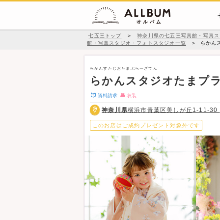
七五三トップ
＞
神奈川県の七五三写真館・写真ス
館・写真スタジオ・フォトスタジオ一覧
＞
らかん
らかんすたじおたまぷらーざてん
らかんスタジオたまプ
資料請求
衣装
神奈川県
横浜市青葉区美しが丘1-11-30
このお店はご成約プレゼント対象外です