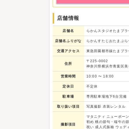
・・・・・・・・・・・・・・・・・・・・
【七五三衣装見学について】
店舗情報
衣装見学はご予約の方を優先でご案内させて
ご予約は各店舗へ直接お電話いただくか、ら
店舗名
らかんスタジオたまプラ
店舗名ふりがな
らかんすたじおたまぷら
交通アクセス
東急田園都市線たまプラ
〒225-0002
住所
神奈川県横浜市青葉区美しが
営業時間
10:00
〜
18:00
定休日
不定休
駐車場
専用駐車場地下6台完備
取り扱い項目
写真撮影 衣装レンタル
マタニティ ニューボーン
初め 桃の節句・端午の節
撮影項目
祝い 成人式振袖 ウェデ