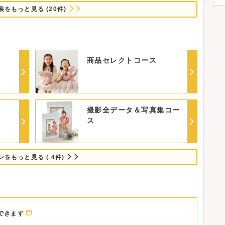
にして感動的に仕上げます。
装をもっと見る (20件)
い
着会開催中
商品セレクトコース
配付中♪
オ見学や撮影のご相談も承ります。
撮影全データ＆写真集コー
け欲しい方におすすめ！
ス
8,890円)
自由に購入できるポイント付きコース！
0円分のポイントとなります
ンをもっと見る ( 4件)
101円)
が無料！
ット)に！
,801円)
できます
が無料！
「写真集」もどちらも欲しい方におすすめ！