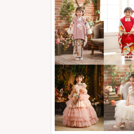
最新WEBカタログ＆割引クーポンをいち早
→七五三クラブ当ページ内カタログ請求より
・・・・・・・・・・・・・・・・・・
★＜8月限定！＞サマーキャンペーン★
①コース料金が10%OFF！（撮影全デー
②ポスタープレゼント！
・・・・・・・・・・・・・・・・・・
★【9/6まで】七五三1DAYパック★
＜小金井・松戸・春日部・小山店限定＞
基本料金49,500円(税込)分が無料！（
撮影した衣装でそのままお参り！七五三撮
・・・・・・・・・・・・・・・・・・
★【7/1～8/31】夏休みフェア★
豪華特典付き＆3世代での撮影で商品プレ
・・・・・・・・・・・・・・・・・・・・
★＜全店！全日！＞直前割キャンペーン★
・8/2(日)以降に予約して、8/21(金)まで
→15,000円OFF！（撮影全データコース
・・・・・・・・・・・・・・・・・・・・
★「感動ムービープラス」プレゼント★