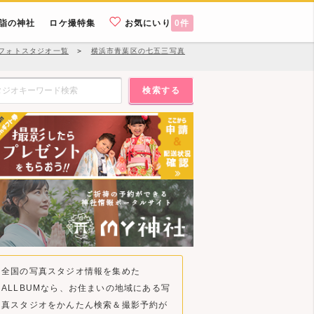
詣の神社
ロケ撮特集
お気にいり
0
件
フォトスタジオ一覧
＞
横浜市青葉区の七五三写真
検索する
全国の写真スタジオ情報を集めた
ALLBUMなら、お住まいの地域にある写
真スタジオをかんたん検索＆撮影予約が