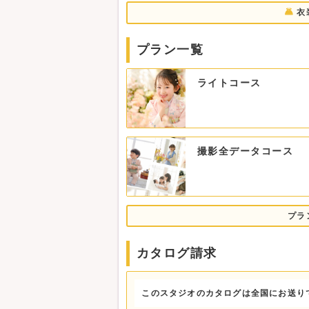
撮影した写真を音楽付きのスライドムービー
衣
ムービーはSNSでシェアも可能です♪
→詳しくはらかんスタジオHPをご覧くださ
プラン一覧
・・・・・・・・・・・・・・・・・・・・
【撮影を検討中の方にオススメ！】七五三試
ライトコース
★七五三撮影で使える5,000円OFFクーポン
★全日開催！着物も洋装も試着OK！スタジ
・・・・・・・・・・・・・・・・・・・・
【選べる七五三撮影4コース】
●ライトコース 22,000円(税込24,200円)
撮影全データコース
賢くリーズナブルに♪データ(3カット)だ
●商品セレクトコース
【8月限定5,000円OFF！】35,354円(税込3
12大特典＋お好きな商品38,500円分を
※8月中は割引後の価格に合わせて33,50
プラ
●撮影全データコース
【8月限定 10%OFF！】71,910円(税込79,
土日祝日追加料金5,000円(税込5,500円)
カタログ請求
和装と洋装の2着を撮影全データ(約100カ
●撮影全データ＆写真集16Pコース
【8月限定 10%OFF！】98,910円(税込108
このスタジオのカタログは全国にお送り
土日祝日追加料金5,000円(税込5,500円)
迷ったらこれ、定番コース！「データ」も