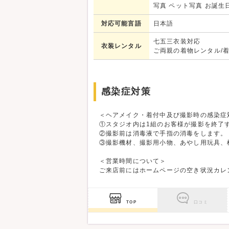
写真 ペット写真 お誕生
対応可能言語
日本語
七五三衣装対応
衣装レンタル
ご両親の着物レンタル/
感染症対策
＜ヘアメイク・着付中及び撮影時の感染症
①スタジオ内は1組のお客様が撮影を終了
②撮影前は消毒液で手指の消毒をします。
③撮影機材、撮影用小物、あやし用玩具、
＜営業時間について＞
ご来店前にはホームページの空き状況カレ
TOP
口コミ