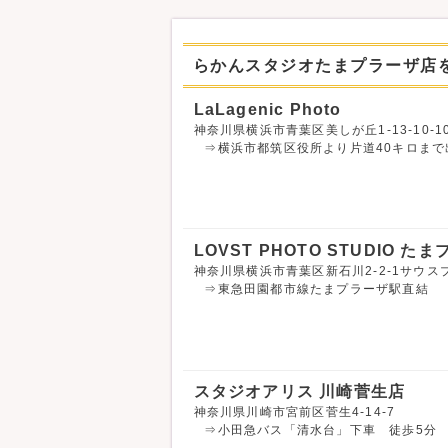
らかんスタジオたまプラーザ店
LaLagenic Photo
神奈川県横浜市青葉区美しが丘1-13-10-1
⇒横浜市都筑区役所より片道40キロま
LOVST PHOTO STUDIO た
神奈川県横浜市青葉区新石川2-2-1サウス
⇒東急田園都市線たまプラーザ駅直結
スタジオアリス 川崎菅生店
神奈川県川崎市宮前区菅生4-14-7
⇒小田急バス「清水台」下車 徒歩5分