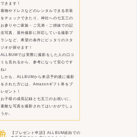
できます！
着物やドレスなどのレンタルできる衣装
をチェックできたり、神社への七五三の
お参りやご家族・ご兄弟・ご姉妹での記
念写真、屋外撮影に対応している撮影プ
ランなど、希望の条件にピッタリのスタ
ジオが探せます！
ALLBUMでは実際に撮影をした人の口コ
ミも見れるから、参考になって安心です
ね♪
しかも、ALLBUMから来店予約後に撮影
をされた方には、Amazonギフト券をプ
レゼント！
お子様の成長記録と七五三のお祝いに、
素敵な写真を撮影されてはいかがでしょ
うか。
【プレゼント申請】ALLBUM経由での