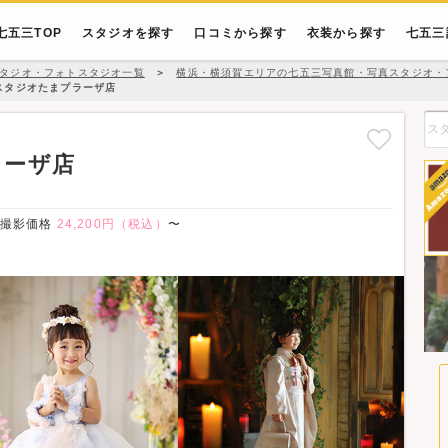
七五三TOP
スタジオを探す
口コミから探す
衣装から探す
七五三
タジオ・フォトスタジオ一覧
＞
横浜・横須賀エリアの七五三写真館・写真スタジオ・
スタジオたまプラーザ店
ラーザ店
撮影価格
24,200円（税込）
〜