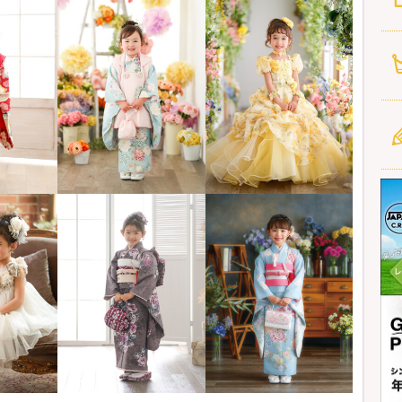
くメールでお届け♪
ご請求ください
タコース以上対象）
撮影全データ＆写真集コース以上対象）
影とお出かけを1日で！
ゼント！
・・
に撮影の方
以上対象）