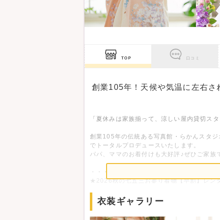
TOP
口コミ
創業105年！天候や気温に左右
「夏休みは家族揃って、涼しい屋内貸切スタ
創業105年の伝統ある写真館・らかんスタ
でトータルプロデュースいたします。
パパ、ママのお着付けも大好評♪ぜひご家族
・・・・・・・・・・・・・・・・・・
★2026秋の七五三お参り着物【早割】レン
早めに前撮りすると、秋の着物レンタルがお
衣装ギャラリー
・・・・・・・・・・・・・・・・・・
★2026七五三カタログ★