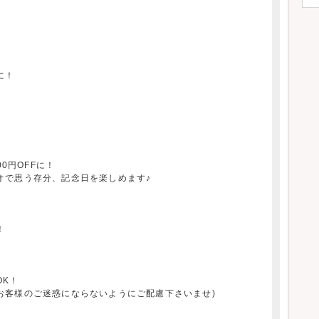
に！
0円OFFに！
オで思う存分、記念日を楽しめます♪
！
OK！
お客様のご迷惑にならないようにご配慮下さいませ)