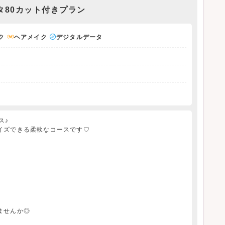
タ80カット付きプラン
ク
ヘアメイク
デジタルデータ
ス♪
イズできる柔軟なコースです♡
ませんか◎