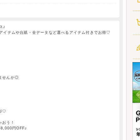
ス♪
るアイテムや台紙・全データなど選べるアイテム付きでお得♡
ませんか◎
影♡
ゃおう！
000円OFF♪