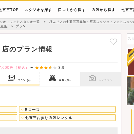
七五三TOP
スタジオを探す
口コミから探す
衣装から探す
七五三
ジオ・フォトスタジオ一覧
＞
堺エリアの七五三写真館・写真スタジオ・フォトスタジ
とり店
＞
プラン
とり店のプラン情報
7,000円（税込）
〜
3.9
プラン
(4)
衣装
(20)
カメラマン
Bコース
七五三お参り衣装レンタル