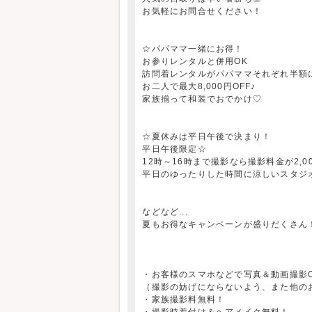
お気軽にお問合せください！
☆パパママ一緒にお得！
お参りレンタルと併用OK
訪問着レンタルがパパママそれぞれ半額
お二人で最大8,000円OFF♪
家族揃って和装でおでかけ♡
☆夏休みは平日午後で決まり！
平日午後限定☆
12時～16時まで撮影なら撮影料金が2,00
平日のゆったりした時間に涼しいスタジ
などなど...
夏もお得なキャンペーンが盛りだくさん
・お客様のスマホなどで写真＆動画撮影
（撮影の妨げにならないよう、また他の
・家族撮影料無料！
・撮影時着付け＆ヘアメイク無料！