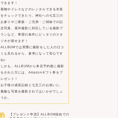
できます！
着物やドレスなどのレンタルできる衣装
をチェックできたり、神社への七五三の
お参りやご家族・ご兄弟・ご姉妹での記
念写真、屋外撮影に対応している撮影プ
ランなど、希望の条件にピッタリのスタ
ジオが探せます！
ALLBUMでは実際に撮影をした人の口コ
ミも見れるから、参考になって安心です
ね♪
しかも、ALLBUMから来店予約後に撮影
をされた方には、Amazonギフト券をプ
レゼント！
お子様の成長記録と七五三のお祝いに、
素敵な写真を撮影されてはいかがでしょ
うか。
【プレゼント申請】ALLBUM経由での