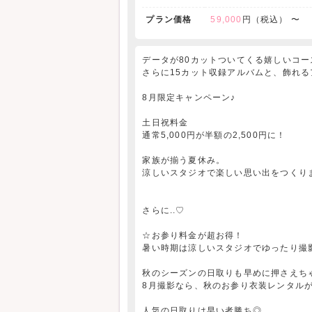
プラン価格
59,000
円（税込） 〜
データが80カットついてくる嬉しいコー
さらに15カット収録アルバムと、飾れ
8月限定キャンペーン♪
土日祝料金
通常5,000円が半額の2,500円に！
家族が揃う夏休み。
涼しいスタジオで楽しい思い出をつくり
さらに..♡
☆お参り料金が超お得！
暑い時期は涼しいスタジオでゆったり撮
秋のシーズンの日取りも早めに押さえち
8月撮影なら、秋のお参り衣装レンタルが8,
人気の日取りは早い者勝ち◎