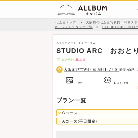
七五三トップ
＞
大阪府の七五三写真館・写真スタ
オ・フォトスタジオ一覧
＞
STUDIO ARC おお
スタジオアーク おおとりてん
STUDIO ARC おお
来店予約
衣装
大阪府
堺市西区鳳西町1-77-8
撮影価格
TOP
口コミ
(38)
プラン一覧
Cコース
Aコース(平日限定)