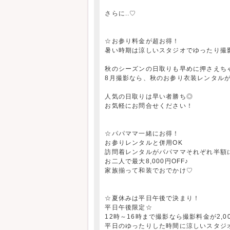
さらに..♡
☆お参り料金が超お得！
暑い時期は涼しいスタジオでゆったり撮
秋のシーズンの日取りも早めに押さえち
8月撮影なら、秋のお参り衣装レンタルが8,
人気の日取りは早い者勝ち◎
お気軽にお問合せください！
☆パパママ一緒にお得！
お参りレンタルと併用OK
訪問着レンタルがパパママそれぞれ半額
お二人で最大8,000円OFF♪
家族揃って和装でおでかけ♡
☆夏休みは平日午後で決まり！
平日午後限定☆
12時～16時まで撮影なら撮影料金が2,00
平日のゆったりした時間に涼しいスタジ