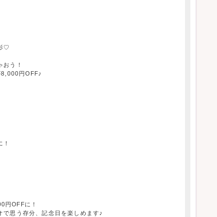
影♡
ゃおう！
000円OFF♪
に！
0円OFFに！
オで思う存分、記念日を楽しめます♪