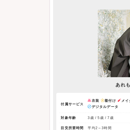
あれ
衣装
着付け
メイ
付属サービス
デジタルデータ
対象年齢
3歳 / 5歳 / 7歳
目安所要時間
平均2～3時間