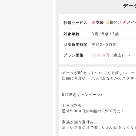
デー
衣装
着付け
メイ
付属サービス
対象年齢
3歳 / 5歳 / 7歳
目安所要時間
平均2～3時間
プラン価格
39,000
円（税込） 〜
データが80カットついてくる嬉しいコー
自由に写真や、アルバムなどがカスタマ
8月限定キャンペーン♪
土日祝料金
通常5,000円が半額の2,500円に！
家族が揃う夏休み。
涼しいスタジオで楽しい思い出をつくり