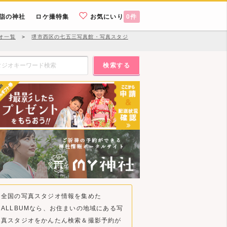
詣の神社
ロケ撮特集
お気にいり
0
件
オ一覧
＞
堺市西区の七五三写真館・写真スタジ
検索する
全国の写真スタジオ情報を集めた
ALLBUMなら、お住まいの地域にある写
真スタジオをかんたん検索＆撮影予約が