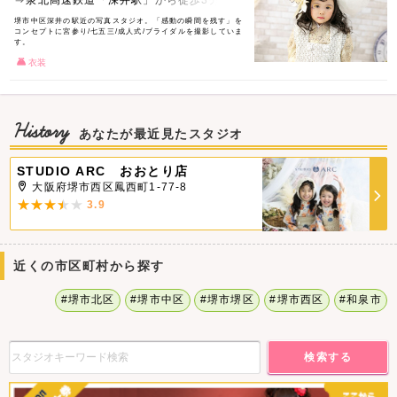
⇒泉北高速鉄道「深井駅」から徒歩3分
堺市中区深井の駅近の写真スタジオ。「感動の瞬間を残す」を
コンセプトに宮参り/七五三/成人式/ブライダルを撮影していま
す。
衣装
History
あなたが最近見たスタジオ
STUDIO ARC おおとり店
大阪府堺市西区鳳西町1-77-8
3.9
近くの市区町村から探す
#堺市北区
#堺市中区
#堺市堺区
#堺市西区
#和泉市
検索する