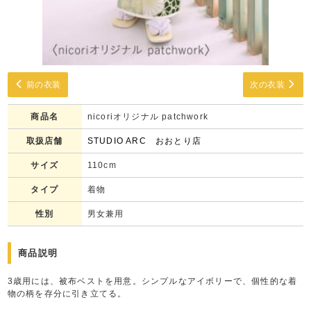
前の衣装
次の衣装
商品名
nicoriオリジナル patchwork
取扱店舗
STUDIO ARC おおとり店
サイズ
110cm
タイプ
着物
性別
男女兼用
商品説明
3歳用には、被布ベストを用意。シンプルなアイボリーで、個性的な着
物の柄を存分に引き立てる。