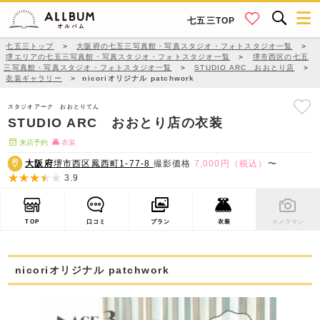
七五三TOP
七五三トップ
＞
大阪府の七五三写真館・写真スタジオ・フォトスタジオ一覧
＞
堺エリアの七五三写真館・写真スタジオ・フォトスタジオ一覧
＞
堺市西区の七五
三写真館・写真スタジオ・フォトスタジオ一覧
＞
STUDIO ARC おおとり店
＞
衣装ギャラリー
＞
nicoriオリジナル patchwork
スタジオアーク おおとりてん
STUDIO ARC おおとり店の衣装
来店予約
衣装
大阪府
堺市西区鳳西町1-77-8
撮影価格
7,000円（税込）
〜
3.9
TOP
口コミ
プラン
衣装
カメラマン
nicoriオリジナル patchwork