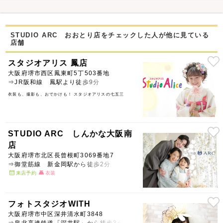
STUDIO ARC おおとり店をチェックした人が他に見ている
店舗
スタジオアリス 鳳店
大阪府堺市西区鳳東町5丁503番地
⇒JR阪和線 鳳駅より徒歩9分
衣装も、撮影も、おでかけも！ スタジオアリスの七五三
STUDIO ARC しんかな大阪南
店
大阪府堺市北区長曾根町3069番地7
⇒御堂筋線 新金岡駅から徒歩2分
来店予約
衣装
フォトスタジオWITH
大阪府堺市中区深井清水町3848