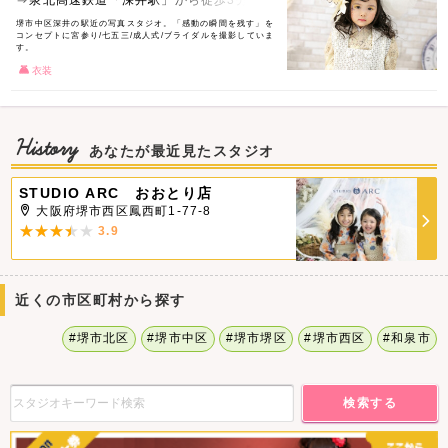
⇒泉北高速鉄道「深井駅」から徒歩3分
堺市中区深井の駅近の写真スタジオ。「感動の瞬間を残す」を
コンセプトに宮参り/七五三/成人式/ブライダルを撮影していま
す。
衣装
History
あなたが最近見たスタジオ
STUDIO ARC おおとり店
大阪府堺市西区鳳西町1-77-8
3.9
近くの市区町村から探す
#堺市北区
#堺市中区
#堺市堺区
#堺市西区
#和泉市
検索する