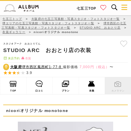
七五三TOP
七五三トップ
＞
大阪府の七五三写真館・写真スタジオ・フォトスタジオ一覧
＞
堺エリアの七五三写真館・写真スタジオ・フォトスタジオ一覧
＞
堺市西区の七五
三写真館・写真スタジオ・フォトスタジオ一覧
＞
STUDIO ARC おおとり店
＞
衣装ギャラリー
＞
nicoriオリジナル monotone
スタジオアーク おおとりてん
STUDIO ARC おおとり店の衣装
来店予約
衣装
大阪府
堺市西区鳳西町1-77-8
撮影価格
7,000円（税込）
〜
3.9
TOP
口コミ
プラン
衣装
カメラマン
nicoriオリジナル monotone