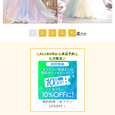
1
2
3
4
5
次へ»
＼ALLBUMから来店予約し
た方限定／
成約特典：全プラン
10%OFF！