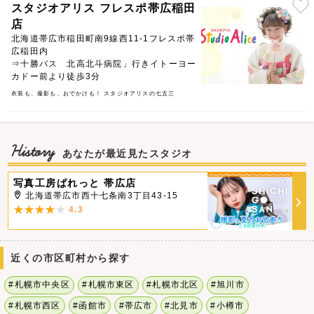
スタジオアリス フレスポ帯広稲田
店
北海道帯広市稲田町南9線西11-1フレスポ帯
広稲田内
⇒十勝バス 北高北斗病院」行きイトーヨー
カドー前より徒歩3分
衣装も、撮影も、おでかけも！ スタジオアリスの七五三
History
あなたが最近見たスタジオ
写真工房ぱれっと 帯広店
北海道帯広市西十七条南3丁目43-15
4.3
近くの市区町村から探す
#札幌市中央区
#札幌市東区
#札幌市北区
#旭川市
#札幌市西区
#函館市
#帯広市
#北見市
#小樽市