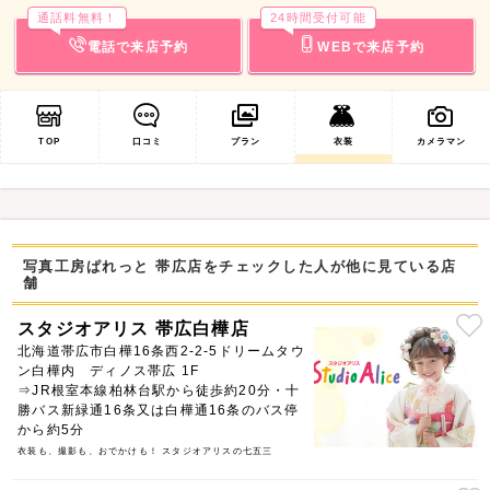
通話料無料！
24時間受付可能
電話で来店予約
WEBで来店予約
TOP
口コミ
プラン
衣装
カメラマン
写真工房ぱれっと 帯広店をチェックした人が他に見ている店
舗
スタジオアリス 帯広白樺店
北海道帯広市白樺16条西2-2-5ドリームタウ
ン白樺内 ディノス帯広 1F
⇒JR根室本線柏林台駅から徒歩約20分・十
勝バス新緑通16条又は白樺通16条のバス停
から約5分
衣装も、撮影も、おでかけも！ スタジオアリスの七五三