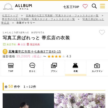
七五三TOP
七五三トップ
＞
北海道の七五三写真館・写真スタジオ・フォトスタジオ一覧
＞
帯広市の七五三写真館・写真スタジオ・フォトスタジオ一覧
＞
写真工房ぱれっと
帯広店
＞
衣装ギャラリー
しゃしんこうぼうぱれっと おびひろてん
写真工房ぱれっと 帯広店の衣装
来店予約
衣装
限定特典
北海道
帯広市西十七条南3丁目43-15
撮影価格
35,200円（税込）
〜
4.3
TOP
口コミ
プラン
衣装
カメラマン
50
全
件中 1～12件