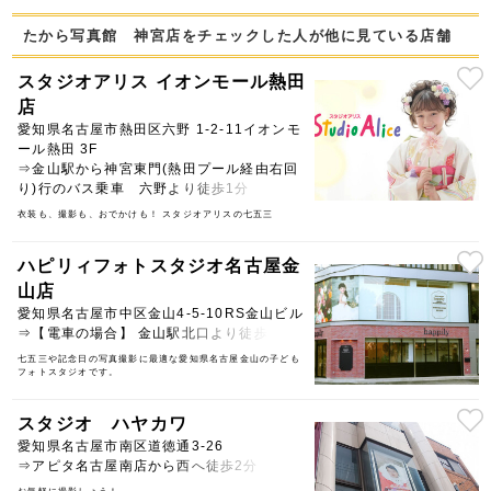
たから写真館 神宮店をチェックした人が他に見ている店舗
スタジオアリス イオンモール熱田
店
愛知県名古屋市熱田区六野 1-2-11イオンモ
ール熱田 3F
⇒金山駅から神宮東門(熱田プール経由右回
り)行のバス乗車 六野より徒歩1分
衣装も、撮影も、おでかけも！ スタジオアリスの七五三
ハピリィフォトスタジオ名古屋金
山店
愛知県名古屋市中区金山4-5-10RS金山ビル
⇒【電車の場合】 金山駅北口より徒歩5分
七五三や記念日の写真撮影に最適な愛知県名古屋金山の子ども
フォトスタジオです。
スタジオ ハヤカワ
愛知県名古屋市南区道徳通3-26
⇒アピタ名古屋南店から西へ徒歩2分