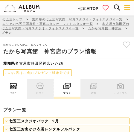
七五三TOP
七五三トップ
＞
愛知県の七五三写真館・写真スタジオ・フォトスタジオ一覧
＞
エリアの七五三写真館・写真スタジオ・フォトスタジオ一覧
＞
名古屋市熱田区の
七五三写真館・写真スタジオ・フォトスタジオ一覧
＞
たから写真館 神宮店
＞
プラン
たからしゃしんかん じんぐうてん
たから写真館 神宮店のプラン情報
愛知県
名古屋市熱田区神宮3-7-26
このお店はご成約プレゼント対象外です
TOP
口コミ
プラン
衣装
カメラマン
プラン一覧
七五三スタジオパック 9月
七五三お出かけ衣裳レンタルフルパック