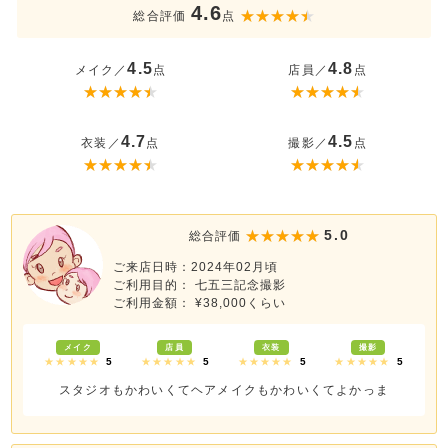
4.6
総合評価
点
4.5
4.8
メイク／
点
店員／
点
4.7
4.5
衣装／
点
撮影／
点
5.0
総合評価
ご来店日時：2024年02月頃
ご利用目的： 七五三記念撮影
ご利用金額： ¥38,000くらい
メイク
店員
衣装
撮影
★★★★★
5
★★★★★
5
★★★★★
5
★★★★★
5
スタジオもかわいくてヘアメイクもかわいくてよかっま