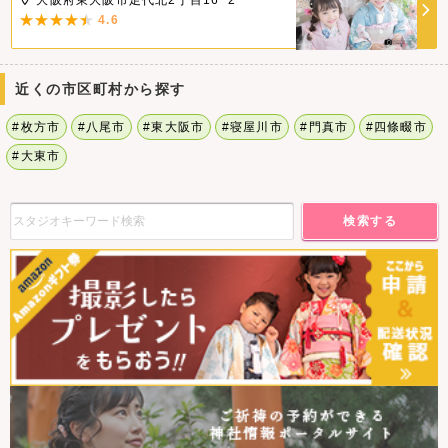
大阪府東大阪市足代北2丁目16−2
4.6
近くの市区町村から探す
#枚方市
#八尾市
#東大阪市
#寝屋川市
#門真市
#四條畷市
#大東市
検索する