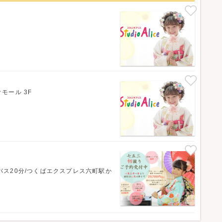
モール 3F
ス20分/つくばエクスプレス六町駅か