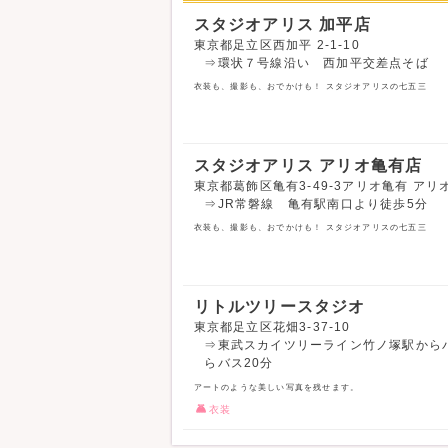
スタジオアリス 加平店
東京都足立区西加平 2-1-10
⇒環状７号線沿い 西加平交差点そば
衣装も、撮影も、おでかけも！ スタジオアリスの七五三
スタジオアリス アリオ亀有店
東京都葛飾区亀有3-49-3アリオ亀有 アリオ
⇒JR常磐線 亀有駅南口より徒歩5分
衣装も、撮影も、おでかけも！ スタジオアリスの七五三
リトルツリースタジオ
東京都足立区花畑3-37-10
⇒東武スカイツリーライン竹ノ塚駅からバ
らバス20分
アートのような美しい写真を残せます。
衣装