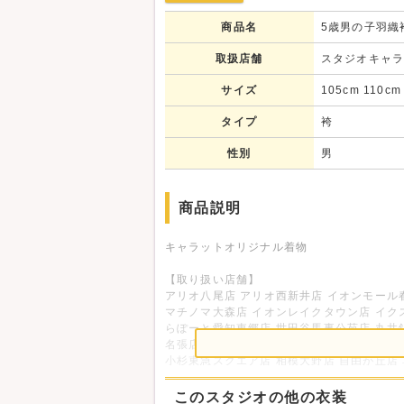
商品名
5歳男の子羽織袴
取扱店舗
スタジオキャ
サイズ
105cm 110cm
タイプ
袴
性別
男
商品説明
キャラットオリジナル着物
【取り扱い店舗】
アリオ八尾店 アリオ西新井店 イオンモール
マチノマ大森店 イオンレイクタウン店 イク
らぽーと愛知東郷店 世田谷馬事公苑店 丸井
名張店 吹田グリーンプレイス店 四日市店 宇
小杉東急スクエア店 相模大野店 自由が丘店
※衣装やスタジオセット、撮影小物は各店舗
このスタジオの他の衣装