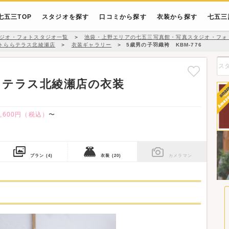
七五三TOP
スタジオを探す
口コミから探す
衣装から探す
七五三
ジオ・フォトスタジオ一覧
＞
池袋・上野エリアの七五三写真館・写真スタジオ・フォ
トららテラス北綾瀬店
＞
衣装ギャラリー
＞
5歳男の子羽織袴 KBM-776
らテラス北綾瀬店の衣装
9,600円（税込）
〜
プラン
(4)
衣装
(20)
カメラマン