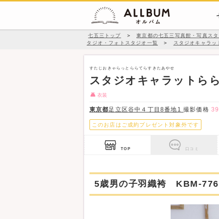
七五三トップ
＞
東京都の七五三写真館・写真スタ
タジオ・フォトスタジオ一覧
＞
スタジオキャラッ
すたじおきゃらっとららてらすきたあやせ
スタジオキャラットら
衣装
東京都
足立区谷中４丁目8番地1
撮影価格
3
このお店はご成約プレゼント対象外です
TOP
口コミ
5歳男の子羽織袴 KBM-776