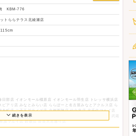
 KBM-776
ラットららテラス北綾瀬店
 115cm
春日部店 イオンモール橿原店 イオンモール羽生店 トレッサ横浜店
スピアリ店 みなとみらい店 ららぽーと名古屋みなとアクルス店 ら
錦糸町店 二子玉川ライズ店 京都西陣店 仙台泉店 北千住マルイ店
続きを表示
都宮今泉店 寝屋川店 広陵店 心斎橋店 新所沢パルコ店 松阪店 武蔵
 草加マルイ店 鈴鹿店 奈良大宮通り店
により異なり、掲載のものを取り扱っていない場合がございま