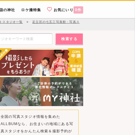
詣の神社
ロケ撮特集
お気にいり
0
件
トスタジオ一覧
＞
足立区の七五三写真館・写真ス
検索する
全国の写真スタジオ情報を集めた
ALLBUMなら、お住まいの地域にある写
真スタジオをかんたん検索＆撮影予約が