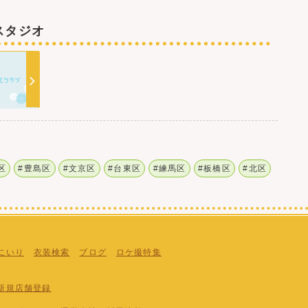
スタジオ
区
#豊島区
#文京区
#台東区
#練馬区
#板橋区
#北区
にいり
衣装検索
ブログ
ロケ撮特集
新規店舗登録