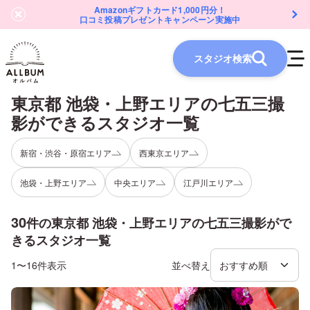
Amazonギフトカード1,000円分！
口コミ投稿プレゼントキャンペーン実施中
スタジオ検索
東京都 池袋・上野エリア
の
七五三
撮
影ができるスタジオ一覧
新宿・渋谷・原宿エリア
西東京エリア
池袋・上野エリア
中央エリア
江戸川エリア
30
件の
東京都 池袋・上野エリア
の
七五三
撮影がで
きるスタジオ一覧
1〜16件表示
並べ替え