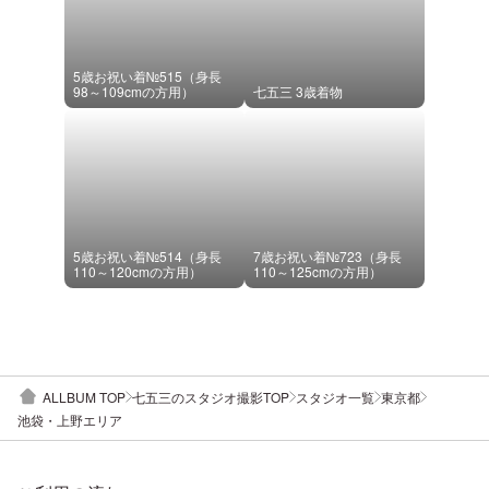
5歳お祝い着№515（身長
98～109cmの方用）
七五三 3歳着物
5歳お祝い着№514（身長
7歳お祝い着№723（身長
110～120cmの方用）
110～125cmの方用）
ALLBUM TOP
七五三のスタジオ撮影TOP
スタジオ一覧
東京都
池袋・上野エリア