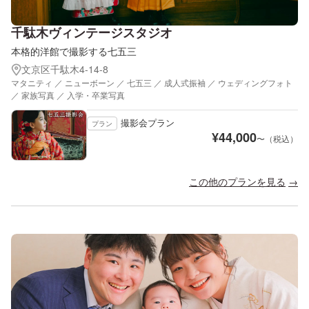
千駄木ヴィンテージスタジオ
本格的洋館で撮影する七五三
文京区千駄木4-14-8
マタニティ ／ ニューボーン ／ 七五三 ／ 成人式振袖 ／ ウェディングフォト
／ 家族写真 ／ 入学・卒業写真
撮影会プラン
プラン
¥
44,000
〜（税込）
この他のプランを見る