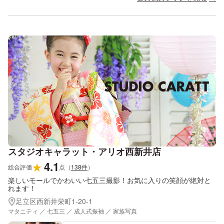
スタジオキャラット・アリオ西新井店
4.1
★
総合評価
点
（
138
件
）
楽しいモールでかわいい七五三撮影！お気に入りの笑顔が絶対と
れます！
足立区西新井栄町1-20-1
マタニティ ／ 七五三 ／ 成人式振袖 ／ 家族写真