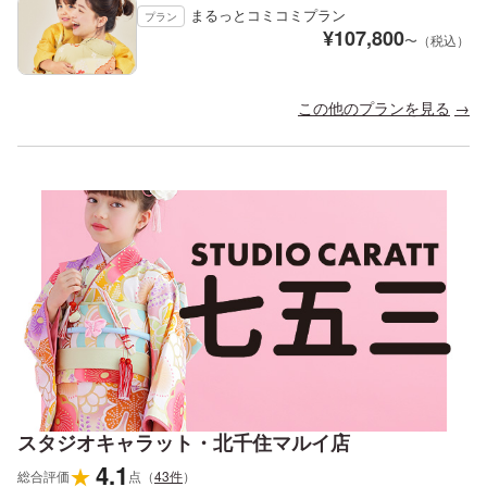
まるっとコミコミプラン
プラン
¥
107,800
〜（税込）
この他のプランを見る
スタジオキャラット・北千住マルイ店
4.1
★
総合評価
点
（
43
件
）