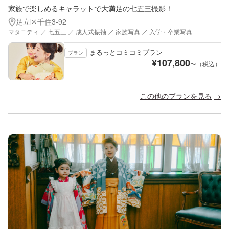
家族で楽しめるキャラットで大満足の七五三撮影！
足立区千住3-92
マタニティ ／ 七五三 ／ 成人式振袖 ／ 家族写真 ／ 入学・卒業写真
まるっとコミコミプラン
プラン
¥
107,800
〜（税込）
この他のプランを見る