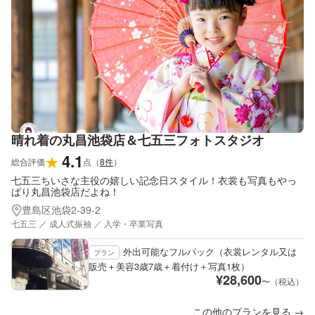
晴れ着の丸昌池袋店＆七五三フォトスタジオ
4.1
★
総合評価
点
（
8
件
）
七五三ちいさな主役の嬉しい記念日スタイル！衣裳も写真もやっ
ぱり丸昌池袋店だよね！
豊島区池袋2-39-2
七五三 ／ 成人式振袖 ／ 入学・卒業写真
外出可能なフルパック（衣裳レンタル又は
プラン
販売＋美容3歳7歳＋着付け＋写真1枚）
¥
28,600
〜（税込）
この他のプランを見る