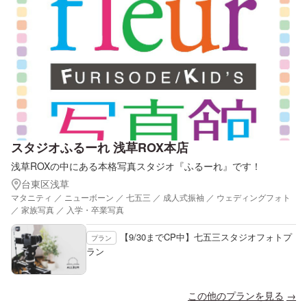
スタジオふるーれ 浅草ROX本店
浅草ROXの中にある本格写真スタジオ『ふるーれ』です！
台東区浅草
マタニティ ／ ニューボーン ／ 七五三 ／ 成人式振袖 ／ ウェディングフォト
／ 家族写真 ／ 入学・卒業写真
【9/30までCP中】七五三スタジオフォトプ
プラン
ラン
この他のプランを見る