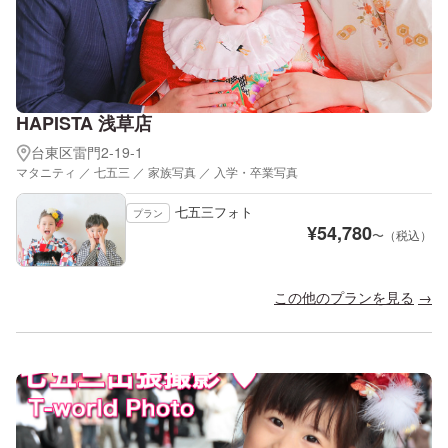
HAPISTA 浅草店
台東区雷門2-19-1
マタニティ ／ 七五三 ／ 家族写真 ／ 入学・卒業写真
七五三フォト
プラン
¥
54,780
〜（税込）
この他のプランを見る