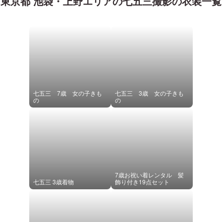
東京都 池袋・上野エリア
の
七五三
撮影の衣装一覧
七五三 7歳 女の子きも
七五三 3歳 女の子きも
の
の
7歳お祝い着レンタル 髪
七五三 3歳着物
飾り付き19点セット