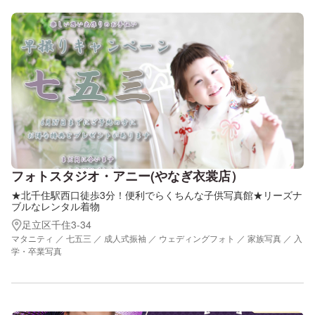
フォトスタジオ・アニー(やなぎ衣裳店）
★北千住駅西口徒歩3分！便利でらくちんな子供写真館★リーズナ
ブルなレンタル着物
足立区千住3-34
マタニティ ／ 七五三 ／ 成人式振袖 ／ ウェディングフォト ／ 家族写真 ／ 入
学・卒業写真