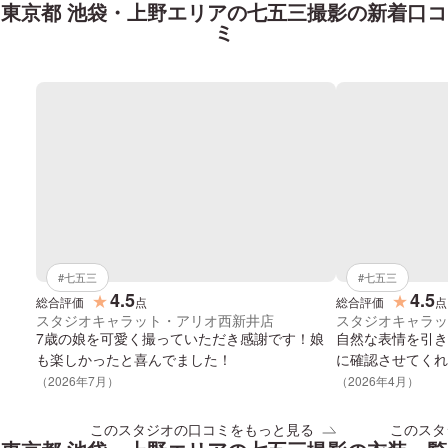
東京都 池袋・上野エリア
の
七五三
撮影の新着口コ
ミ
#
七五三
#
七五三
4.5
4.5
★
★
総合評価
点
総合評価
点
スタジオキャラット・アリオ西新井店
スタジオキャラッ
7歳の娘を可愛く撮っていただき感謝です！娘
自然な表情を引き
も楽しかったと喜んでました！
に確認させてくれ
（
2026
年
7
月）
（
2026
年
4
月）
このスタジオの口コミをもっと見る
このスタ