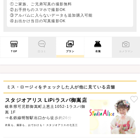
①ご家族、ご兄弟写真の撮影無料
②お手持ちのスマホで撮影OK
③アルバムに入らないデータも追加購入可能
④お出かけ当日の写真撮影OK
TOP
口コミ
プラン
衣装
カメラマン
ミス・ロージィをチェックした人が他に見ている店舗
スタジオアリス LiPiラスパ御嵩店
岐阜県可児郡御嵩町上恵土1052-1ラスパ御
嵩 1F
⇒名鉄線明智駅出口から徒歩約26分
衣装も、撮影も、おでかけも！ スタジオアリスの七五三