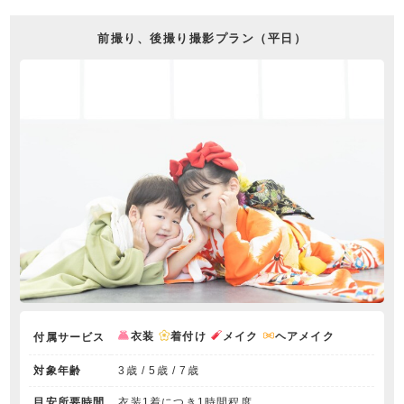
前撮り、後撮り撮影プラン（平日）
衣装
着付け
メイク
ヘアメイク
付属サービス
対象年齢
3歳 / 5歳 / 7歳
目安所要時間
衣装1着につき1時間程度