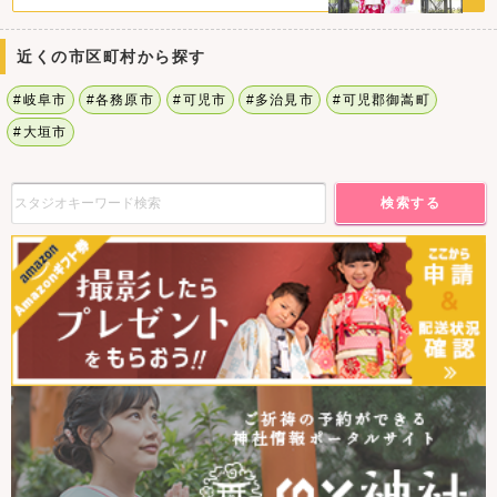
近くの市区町村から探す
#岐阜市
#各務原市
#可児市
#多治見市
#可児郡御嵩町
#大垣市
検索する