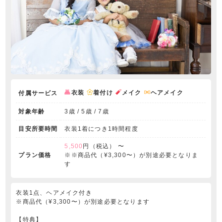
衣装
着付け
メイク
ヘアメイク
付属サービス
対象年齢
3歳 / 5歳 / 7歳
目安所要時間
衣装1着につき1時間程度
5,500
円（税込） 〜
プラン価格
※※商品代（¥3,300〜）が別途必要となりま
す
衣装1点、ヘアメイク付き
※商品代（¥3,300〜）が別途必要となります
【特典】