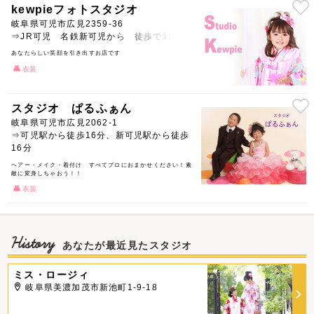
kewpieフォトスタジオ
岐阜県可児市広見2359-36
⇒JR可児 名鉄新可児から 徒歩で15分
あなたらしい笑顔を引き出すお店です
衣装
スタジオ ぱるふぁん
岐阜県可児市広見2062-1
⇒可児駅から徒歩16分、新可児駅から徒歩
16分
ヘアー・メイク・着付け すべてプロにおまかせください！素
敵に変身しちゃおう！！
衣装
History
あなたが最近見たスタジオ
ミス・ロージィ
岐阜県美濃加茂市新池町1-9-18