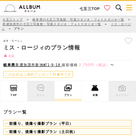
七五三TOP
七五三トップ
＞
岐阜県の七五三写真館・写真スタジオ・フォトスタジオ一覧
＞
美濃加茂市の七五三写真館・写真スタジオ・フォトスタジオ一覧
＞
ミス・ロージ
ィ
＞
プラン
みす・ろーじぃ
ミス・ロージィのプラン情報
衣装
岐阜県
美濃加茂市新池町1-9-18
撮影価格
2,750円（税込）
〜
このお店はご成約プレゼント対象外です
TOP
口コミ
プラン
衣装
カメラマン
プラン一覧
前撮り、後撮り撮影プラン（平日）
前撮り、後撮り撮影プラン（土日祝）